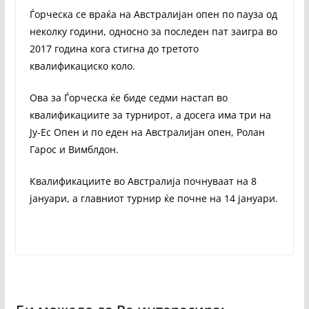
Ѓорческа се враќа на Австралијан опен по пауза од
неколку години, односно за последен пат заигра во
2017 година кога стигна до третото
квалификациско коло.
Ова за Ѓорческа ќе биде седми настап во
квалификациите за турнирот, а досега има три на
Ју-Ес Опен и по еден на Австралијан опен, Ролан
Гарос и Вимблдон.
Квалификациите во Австралија почнуваат на 8
јануари, а главниот турнир ќе почне на 14 јануари.