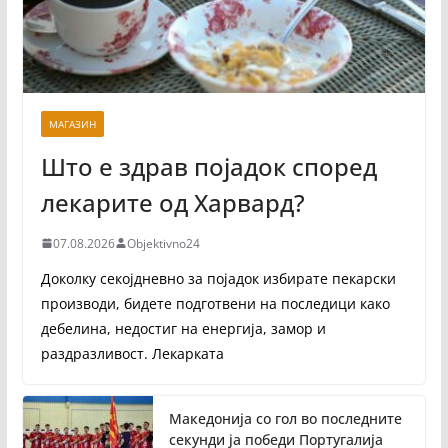
МАГАЗИН
Што е здрав појадок според
лекарите од Харвард?
07.08.2026
Objektivno24
Доколку секојдневно за појадок избирате пекарски
производи, бидете подготвени на последици како
дебелина, недостиг на енергија, замор и
раздразливост. Лекарката
Македонија со гол во последните
секунди ја победи Португалија