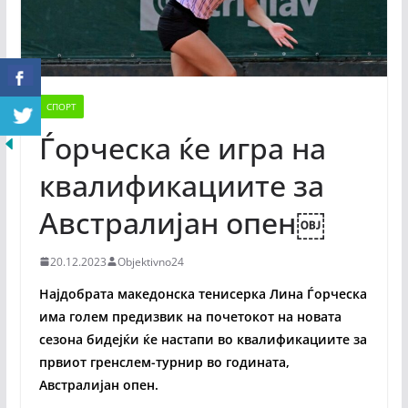
СПОРТ
Ѓорческа ќе игра на
квалификациите за
Австралијан опен￼
20.12.2023
Objektivno24
Најдобрата македонска тенисерка Лина Ѓорческа
има голем предизвик на почетокот на новата
сезона бидејќи ќе настапи во квалификациите за
првиот гренслем-турнир во годината,
Австралијан опен.