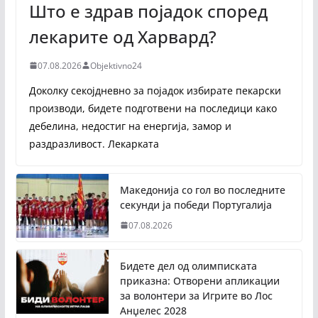
Што е здрав појадок според
лекарите од Харвард?
07.08.2026
Objektivno24
Доколку секојдневно за појадок избирате пекарски
производи, бидете подготвени на последици како
дебелина, недостиг на енергија, замор и
раздразливост. Лекарката
Македонија со гол во последните
секунди ја победи Португалија
07.08.2026
Бидете дел од олимписката
приказна: Отворени апликации
за волонтери за Игрите во Лос
Анџелес 2028