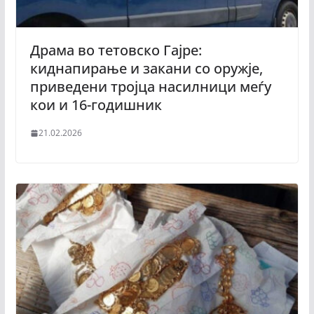
Драма во тетовско Гајре:
киднапирање и закани со оружје,
приведени тројца насилници меѓу
кои и 16-годишник
21.02.2026