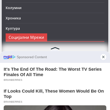
Колумни
Хроника
Култура
Социјални Мрежи
Следете нè на Фејсбук за да сте во тек со најновите
вести:
Objektivno24.mk