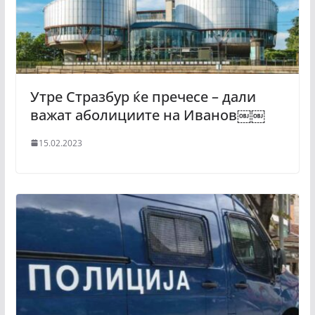
Утре Стразбур ќе пречесе – дали
важат аболициите на Иванов￼￼
15.02.2023