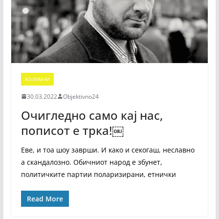
КОЛУМНИ
30.03.2022
Objektivno24
Очигледно само кај нас,
пописот е трка!￼
Еве, и тоа шоу заврши. И како и секогаш, неславно
а скандалозно. Обичниот народ е збунет,
политичките партии поларизирани, етнички
Read More