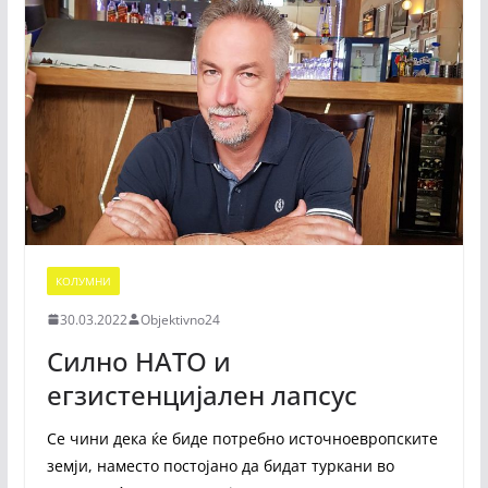
КОЛУМНИ
30.03.2022
Objektivno24
Силно НАТО и
егзистенцијален лапсус
Се чини дека ќе биде потребно источноевропските
земји, наместо постојано да бидат туркани во