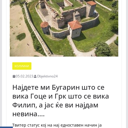
КОЛУМНИ
05.02.2023
Objektivno24
Најдете ми Бугарин што се
вика Гоце и Грк што се вика
Филип, а јас ќе ви најдам
невина….
Твитер статус кој на нај едноставен начин ја