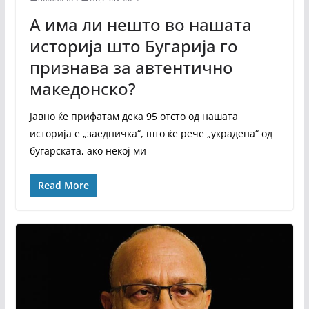
А има ли нешто во нашата
историја што Бугарија го
признава за автентично
македонско?
Јавно ќе прифатам дека 95 отсто од нашата
историја е „заедничка“, што ќе рече „украдена“ од
бугарската, ако некој ми
Read More