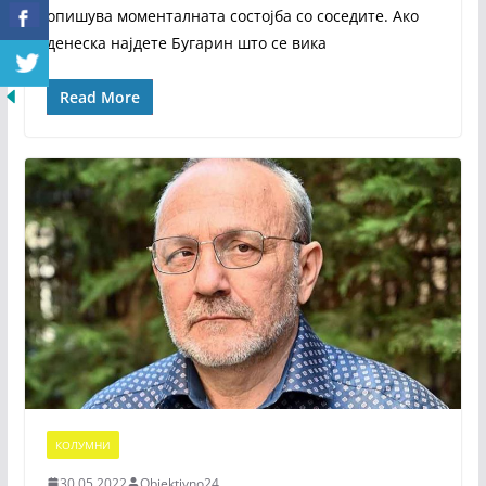
опишува моменталната состојба со соседите. Ако
денеска најдете Бугарин што се вика
Read More
КОЛУМНИ
30.05.2022
Objektivno24