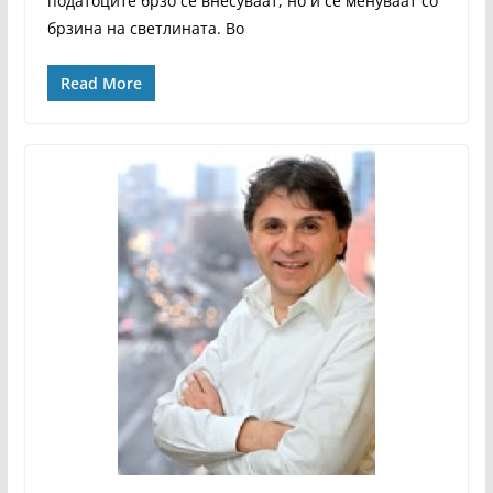
податоците брзо се внесуваат, но и се менуваат со
брзина на светлината. Во
Read More