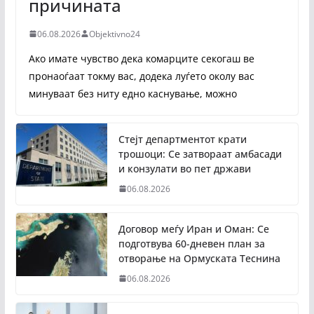
причината
06.08.2026
Objektivno24
Ако имате чувство дека комарците секогаш ве
пронаоѓаат токму вас, додека луѓето околу вас
минуваат без ниту едно каснување, можно
Стејт департментот крати
трошоци: Се затвораат амбасади
и конзулати во пет држави
06.08.2026
Договор меѓу Иран и Оман: Се
подготвува 60-дневен план за
отворање на Ормуската Теснина
06.08.2026