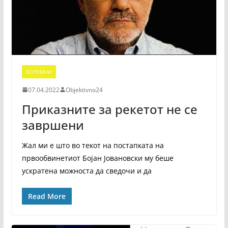
КОЛУМНИ
07.04.2022
Objektivno24
Приказните за рекетот не се
завршени
Жал ми е што во текот на постапката на
првообвинетиот Бојан Јовановски му беше
ускратена можноста да сведочи и да
Read More