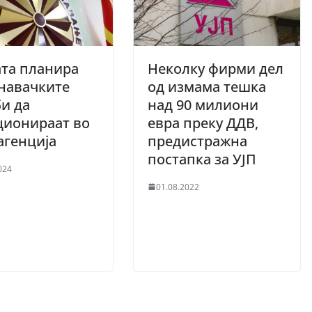
та планира
Неколку фирми дел
навачките
од измама тешка
и да
над 90 милиони
ционираат во
евра преку ДДВ,
агенција
предистражна
постапка за УЈП
024
01.08.2022