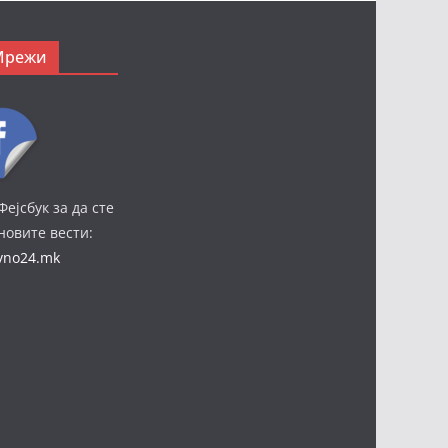
Мрежи
Фејсбук за да сте
јновите вести:
ivno24.mk