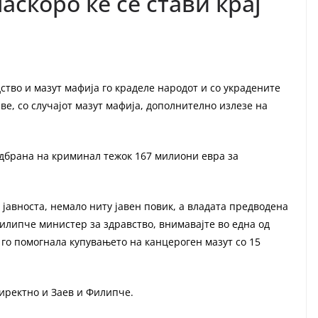
аскоро ќе се стави крај
ство и мазут мафија го краделе народот и со украдените
ве, со случајот мазут мафија, дополнително излезе на
 одбрана на криминал тежок 167 милиони евра за
јавноста, немало ниту јавен повик, а владата предводена
Филипче министер за здравство, внимавајте во една од
 го помогнала купувањето на канцероген мазут со 15
директно и Заев и Филипче.