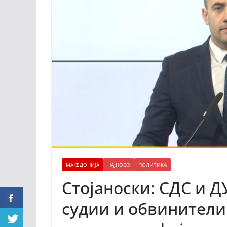
МАКЕДОНИЈА
НАЈНОВО
ПОЛИТИКА
Стојаноски: СДС и Д
судии и обвинители 