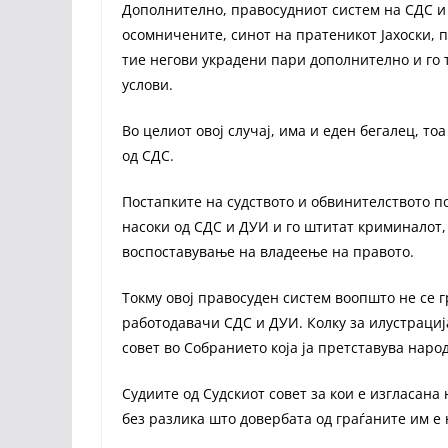
Дополнително, правосудниот систем на СДС и 
осомничените, синот на пратеникот Јахоски, п
тие негови украдени пари дополнително и го
услови.
Во целиот овој случај, има и еден бегалец, т
од СДС.
Постапките на судството и обвинителството п
насоки од СДС и ДУИ и го штитат криминалот, н
воспоставување на владеење на правото.
Токму овој правосуден систем воопшто не се г
работодавачи СДС и ДУИ. Колку за илустрaција
совет во Собранието која ја претставува народ
Судиите од Судскиот совет за кои е изгласана
без разлика што довербата од граѓаните им е