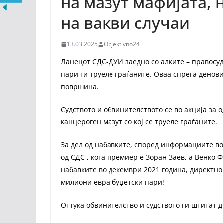
на мазут мафијата, н
на вакви случаи
13.03.2025
Objektivno24
Ланецот СДС-ДУИ заедно со алките – правосуд
пари ги труеле граѓаните. Оваа спрега денови
површина.
Судството и обвинителството се во акција за
канцероген мазут со кој се труеле граѓаните.
За дел од набавките, според информациите во 
од СДС , кога премиер е Зоран Заев, а Венко 
набавките во декември 2021 година, директно
милиони евра буџетски пари!
Оттука обвинителство и судството ги штитат 