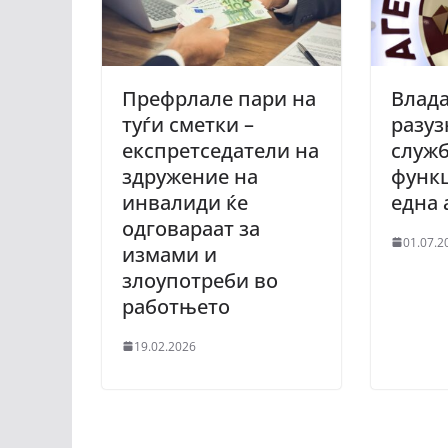
Префрлале пари на
Влада
туѓи сметки –
разуз
експретседатели на
служб
здружение на
функ
инвалиди ќе
една 
одговараат за
01.07.2
измами и
злоупотреби во
работњето
19.02.2026