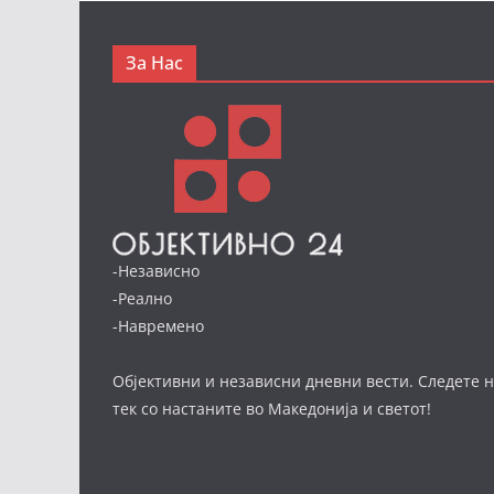
За Нас
-Независно
-Реално
-Навремено
Објективни и независни дневни вести. Следете н
тек со настаните во Македонија и светот!