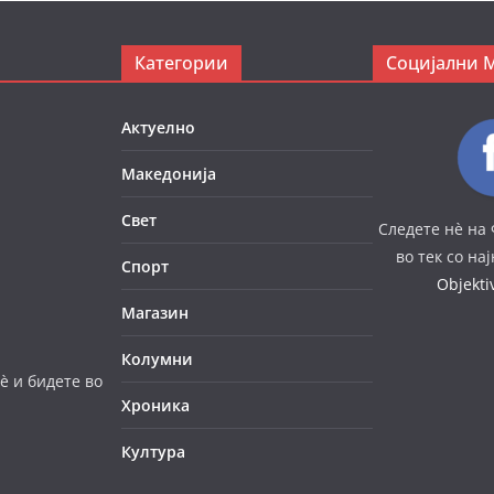
Категории
Социјални 
Актуелно
Македонија
Свет
Следете нè на 
во тек со на
Спорт
Objekt
Магазин
Колумни
è и бидете во
Хроника
Култура