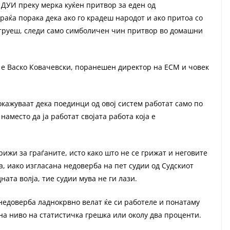
ДУИ преку мерка куќен притвор за еден од
раќа порака дека ако го крадеш народот и ако притоа со
 труеш, следи само симболичен чин притвор во домашни
оа е Васко Ковачевски, поранешен директор на ЕСМ и човек
окажуваат дека поединци од овој систем работат само по
аместо да ја работат својата работа која е
рижи за граѓаните, исто како што не се грижат и неговите
, иако изгласана недоверба на пет судии од Судскиот
ната волја, тие судии мува не ги лази.
 недоверба ладнокрвно велат ќе си работеле и понатаму
 на ниво на статистичка грешка или околу два проценти.