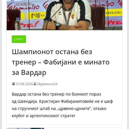
СПОРТ
Шампионот остана без
тренер – Фабијани е минато
за Вардар
10.08.2026
Objektivno24
Вардар остана без тренер по болниот пораз
од Шкендија. Кристијан Фабијаниповеќе не е шеф
на стручниот штаб на „црвено-црните“, откако
клубот и аргентинскиот стратег