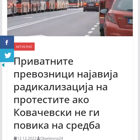
АКТУЕЛНО
Приватните
превозници најавија
радикализација на
протестите ако
Ковачевски не ги
повика на средба
12.12.2022
Objektivno24