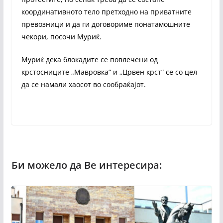
координативното тело претходно на приватните
превозници и да ги договориме понатамошните
чекори, посочи Муриќ.
Муриќ дека блокадите се повлечени од
крстосниците „Мавровка“ и „Црвен крст“ се со цел
да се намали хаосот во сообраќајот.