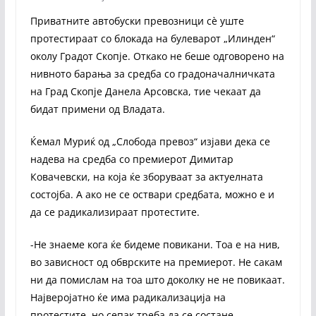
Приватните автобуски превозници сè уште
протестираат со блокада на булеварот „Илинден“
околу Градот Скопје. Откако не беше одговорено на
нивното барања за средба со градоначалничката
на Град Скопје Данела Арсовска, тие чекаат да
бидат примени од Владата.
Ќемал Муриќ од „Слобода превоз“ изјави дека се
надева на средба со премиерот Димитар
Ковачевски, на која ќе зборуваат за актуелната
состојба. А ако не се оствари средбата, можно е и
да се радикализираат протестите.
-Не знаеме кога ќе бидеме повикани. Тоа е на нив,
во зависност од обврските на премиерот. Не сакам
ни да помислам на тоа што доколку не не повикаат.
Најверојатно ќе има радикализација на
протестите, но сепак треба да се состане