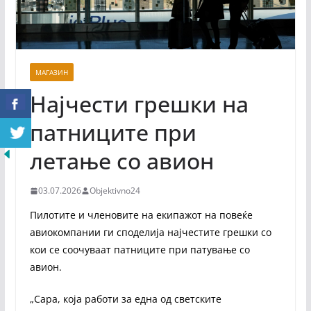
МАГАЗИН
Најчести грешки на
патниците при
летање со авион
03.07.2026
Objektivno24
Пилотите и членовите на екипажот на повеќе
авиокомпании ги споделија најчестите грешки со
кои се соочуваат патниците при патување со
авион.
„Сара, која работи за една од светските