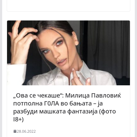
„Ова се чекаше“: Mилица Павловиќ
потполна Г0ЛА во бањата – ја
разбуди машката фантазија (фото
I8+)
28.06.2022