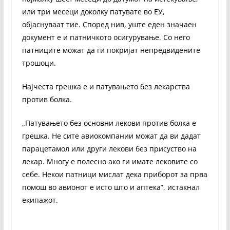
или три месеци доколку патувате во ЕУ,
објаснуваат тие. Според нив, уште еден значаен
документ е и патничкото осигурување. Со него
патниците можат да ги покријат непредвидените
трошоци.
Најчеста грешка е и патувањето без лекарства
против болка.
„Патувањето без основни лекови против болка е
грешка. Не сите авиокомпании можат да ви дадат
парацетамол или други лекови без присуство на
лекар. Многу е полесно ако ги имате лековите со
себе. Некои патници мислат дека приборот за прва
помош во авионот е исто што и аптека”, истакнал
екипажот.