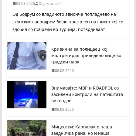
08.08.2026
Objektivno24
Од Бодрум со владиното авионче попладнево на
скопскиот аеродром беше префрлен патникот кој се
здобил со побреди во Турција, потврдиваат
Кривична за полицаец кој
малтретирал приведено лице во
градски парк
08.08.2026
Внимавајте: МВР и ROADPOL со
засилени контроли на патиштата
викендов
08.08.2026
Мицкоски: Карпалак е наша
заедничка рана, но и наша