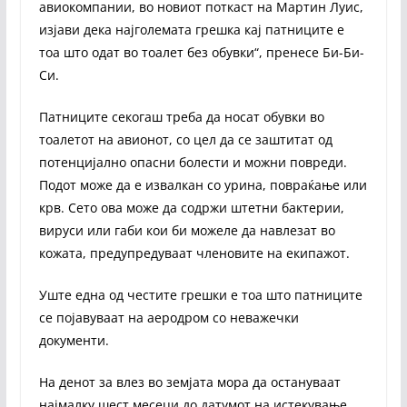
авиокомпании, во новиот поткаст на Мартин Луис,
изјави дека најголемата грешка кај патниците е
тоа што одат во тоалет без обувки“, пренесе Би-Би-
Си.
Патниците секогаш треба да носат обувки во
тоалетот на авионот, со цел да се заштитат од
потенцијално опасни болести и можни повреди.
Подот може да е извалкан со урина, повраќање или
крв. Сето ова може да содржи штетни бактерии,
вируси или габи кои би можеле да навлезат во
кожата, предупредуваат членовите на екипажот.
Уште една од честите грешки е тоа што патниците
се појавуваат на аеродром со неважечки
документи.
На денот за влез во земјата мора да остануваат
најмалку шест месеци до датумот на истекување,