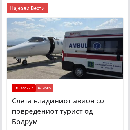
Најнови Вести
МАКЕДОНИЈА
НАЈНОВО
Слета владиниот авион со
повредениот турист од
Бодрум