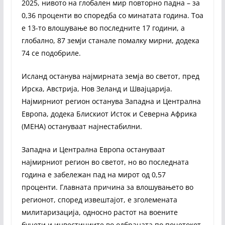
2025, нивото на глобален мир повторно падна – за
0,36 проценти во споредба со минатата година. Тоа
е 13-то влошување во последните 17 години, а
глобално, 87 земји станале помалку мирни, додека
74 се подобриле.
Исланд останува најмирната земја во светот, пред
Ирска, Австрија, Нов Зеланд и Швајцарија.
Најмирниот регион останува Западна и Централна
Европа, додека Блискиот Исток и Северна Африка
(МЕНА) остануваат најнестабилни.
Западна и Централна Европа остануваат
најмирниот регион во светот, но во последната
година е забележан пад на мирот од 0,57
проценти. Главната причина за влошувањето во
регионот, според извештајот, е зголемената
милитаризација, односно растот на воените
буџети и инвестициите во одбраната по почетокот