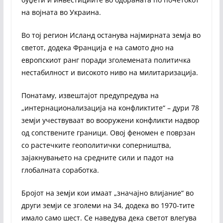
на војната во Украина.
Во тој регион Исланд останува најмирната земја во
светот, додека Франција е на самото дно на
европскиот ранг поради зголемената политичка
нестабилност и високото ниво на милитаризација.
Понатаму, извештајот предупредува на
„интернационализација на конфликтите“ – дури 78
земји учествуваат во вооружени конфликти надвор
од сопствените граници. Овој феномен е поврзан
со растечките геополитички соперништва,
зајакнувањето на средните сили и падот на
глобалната соработка.
Бројот на земји кои имаат „значајно влијание“ во
други земји се зголеми на 34, додека во 1970-тите
имало само шест. Се наведува дека светот влегува