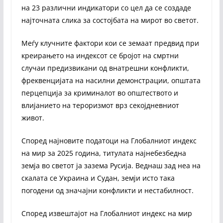
на 23 различни индикатори со цел да се создаде
најточната слика за состојбата на мирот во светот.
Меѓу клучните фактори кои се земаат предвид при
креирањето на индексот се бројот на смртни
случаи предизвикани од внатрешни конфликти,
фреквенцијата на насилни демонстрации, општата
перцепција за криминалот во општеството и
влијанието на тероризмот врз секојдневниот
живот.
Според најновите податоци на Глобалниот индекс
на мир за 2025 година, титулата најнебезбедна
земја во светот ја зазема Русија. Веднаш зад неа на
скалата се Украина и Судан, земји исто така
погодени од значајни конфликти и нестабилност.
Според извештајот на Глобалниот индекс на мир