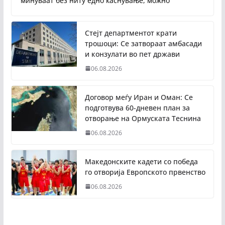
минуваат без ниту едно каснување, можно
Стејт департментот крати
трошоци: Се затвораат амбасади
и конзулати во пет држави
06.08.2026
Договор меѓу Иран и Оман: Се
подготвува 60-дневен план за
отворање на Ормуската Теснина
06.08.2026
Македонските кадети со победа
го отворија Европското првенство
06.08.2026