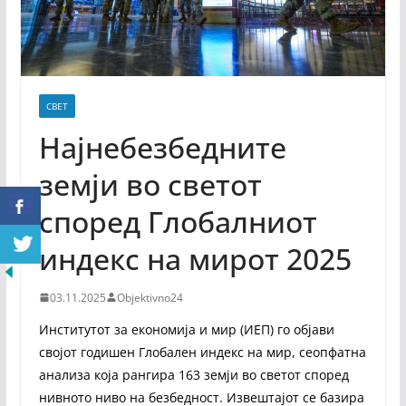
СВЕТ
Најнебезбедните
земји во светот
според Глобалниот
индекс на мирот 2025
03.11.2025
Objektivno24
Институтот за економија и мир (ИЕП) го објави
својот годишен Глобален индекс на мир, сеопфатна
анализа која рангира 163 земји во светот според
нивното ниво на безбедност. Извештајот се базира