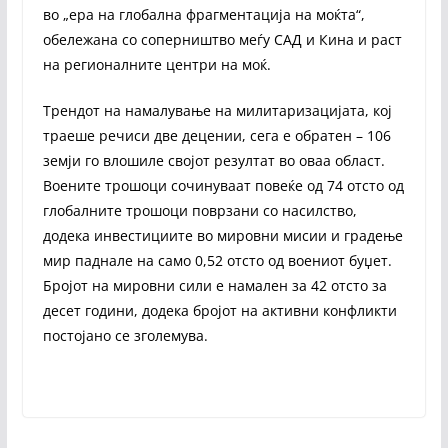
во „ера на глобална фрагментација на моќта“,
обележана со соперништво меѓу САД и Кина и раст
на регионалните центри на моќ.
Трендот на намалување на милитаризацијата, кој
траеше речиси две децении, сега е обратен – 106
земји го влошиле својот резултат во оваа област.
Воените трошоци сочинуваат повеќе од 74 отсто од
глобалните трошоци поврзани со насилство,
додека инвестициите во мировни мисии и градење
мир паднале на само 0,52 отсто од воениот буџет.
Бројот на мировни сили е намален за 42 отсто за
десет години, додека бројот на активни конфликти
постојано се зголемува.