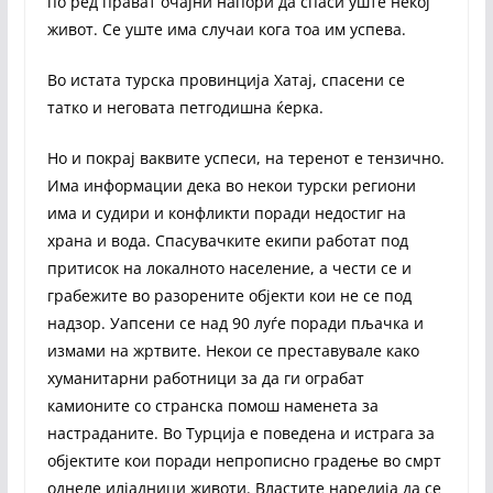
по ред прават очајни напори да спаси уште некој
живот. Се уште има случаи кога тоа им успева.
Во истата турска провинција Хатај, спасени се
татко и неговата петгодишна ќерка.
Но и покрај ваквите успеси, на теренот е тензично.
Има информации дека во некои турски региони
има и судири и конфликти поради недостиг на
храна и вода. Спасувачките екипи работат под
притисок на локалното население, а чести се и
грабежите во разорените објекти кои не се под
надзор. Уапсени се над 90 луѓе поради пљачка и
измами на жртвите. Некои се преставувале како
хуманитарни работници за да ги ограбат
камионите со странска помош наменета за
настраданите. Во Турција е поведена и истрага за
објектите кои поради непрописно градење во смрт
однеле илјадници животи. Властите наредија да се