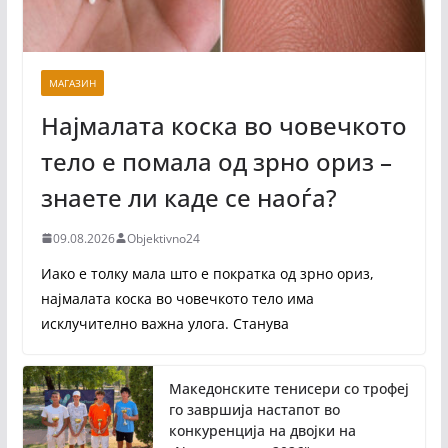
МАГАЗИН
Најмалата коска во човечкото
тело е помала од зрно ориз –
знаете ли каде се наоѓа?
09.08.2026
Objektivno24
Иако е толку мала што е пократка од зрно ориз,
најмалата коска во човечкото тело има
исклучително важна улога. Станува
Македонските тенисери со трофеј
го завршија настапот во
конкуренција на двојки на