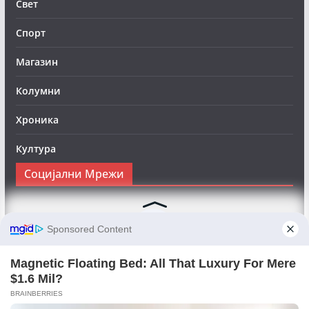
Свет
Спорт
Магазин
Колумни
Хроника
Култура
Социјални Мрежи
Следете нè на Фејсбук за да сте во тек со најновите
вести:
Objektivno24.mk