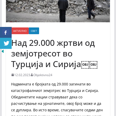
АКТУЕЛНО
СВЕТ
Над 29.000 жртви од
земјотресот во
Турција и Сирија￼￼
12.02.2023
Objektivno24
Надмината е бројката од 29.000 загинати во
катастрофалниот земјотрес во Турција и Сирија.
Обединетите нации стравуваат дека со
расчистување на урнатините, овој број може и да
се дуплира. Во исто време, спасувачите седми ден