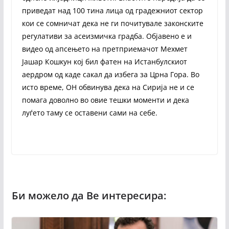
приведат над 100 тина лица од градежниот сектор
кои се сомничат дека не ги почитувале законските
регулативи за асеизмичка градба. Објавено е и
видео од апсењето на претприемачот Мехмет
Јашар Кошкун кој бил фатен на Истанбулскиот
аердром од каде сакал да избега за Црна Гора. Во
исто време, ОН обвинува дека на Сирија не и се
помага доволно во овие тешки моменти и дека
луѓето таму се оставени сами на себе.