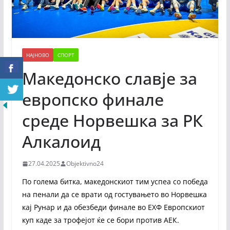
НАЈНОВО
СПОРТ
Македонско славје за
европско финале
среде Норвешка за РК
Алкалоид
27.04.2025
Objektivno24
По голема битка, македонскиот тим успеа со победа
на пенали да се врати од гостувањето во Норвешка
кај Рунар и да обезбеди финале во ЕХФ Европскиот
куп каде за трофејот ќе се бори против АЕК.