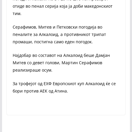
отиде во пенал серија која ја доби македонскиот
тим.
Серафимов, Митев и Петковски погодија во
пеналите за Алкалоид, а противникот трипат
промаши, постигна само еден погодок.
Најдобар во составот на Алкалоид беше Дамјан
Митев со девет голови, Мартин Серафимов
реализираше осум.
За трофејот од ЕХФ Европскиот куп Алкалоид ќе се
бори против АЕК од Атина.