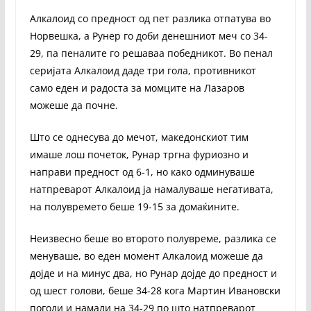
Алкалоид со предност од пет разлика отпатува во
Норвешка, а Рунер го доби денешниот меч со 34-
29, па пеналите го решаваа победникот. Во пенал
серијата Алкалоид даде три гола, противникот
само еден и радоста за момците на Лазаров
можеше да почне.
Што се однесува до мечот, македонскиот тим
имаше лош почеток, Рунар тргна фуриозно и
направи предност од 6-1, но како одминуваше
натпреварот Алкалоид ја намалуваше негативата,
на полувремето беше 19-15 за домаќините.
Неизвесно беше во второто полувреме, разлика се
менуваше, во еден момент Алкалоид можеше да
дојде и на минус два, но Рунар дојде до предност и
од шест голови, беше 34-28 кога Мартин Ивановски
погоди и намали на 34-29 по што натпреварот