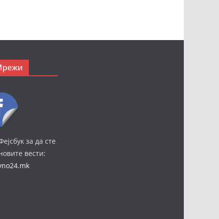
Мрежи
Фејсбук за да сте
јновите вести:
ivno24.mk