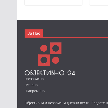
За Нас
-Независно
-Реално
-Навремено
Објективни и независни дневни вести. Следете н