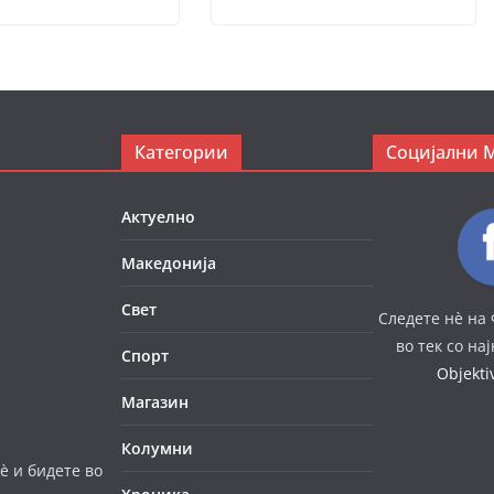
Категории
Социјални 
Актуелно
Македонија
Свет
Следете нè на 
во тек со на
Спорт
Objekt
Магазин
Колумни
è и бидете во