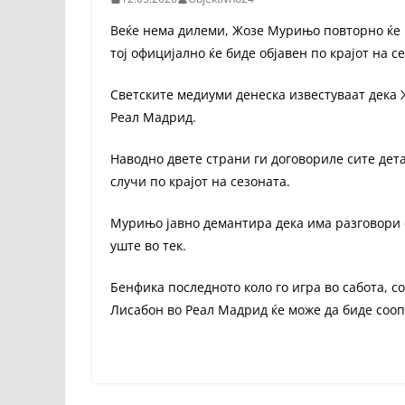
Веќе нема дилеми, Жозе Мурињо повторно ќе г
тој официјално ќе биде објавен по крајот на с
Светските медиуми денеска известуваат дека
Реал Мадрид.
Наводно двете страни ги договориле сите дет
случи по крајот на сезоната.
Мурињо јавно демантира дека има разговори с
уште во тек.
Бенфика последното коло го игра во сабота, 
Лисабон во Реал Мадрид ќе може да биде соо