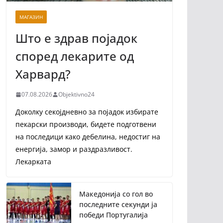
МАГАЗИН
Што е здрав појадок
според лекарите од
Харвард?
07.08.2026
Objektivno24
Доколку секојдневно за појадок избирате
пекарски производи, бидете подготвени
на последици како дебелина, недостиг на
енергија, замор и раздразливост.
Лекарката
Македонија со гол во
последните секунди ја
победи Португалија