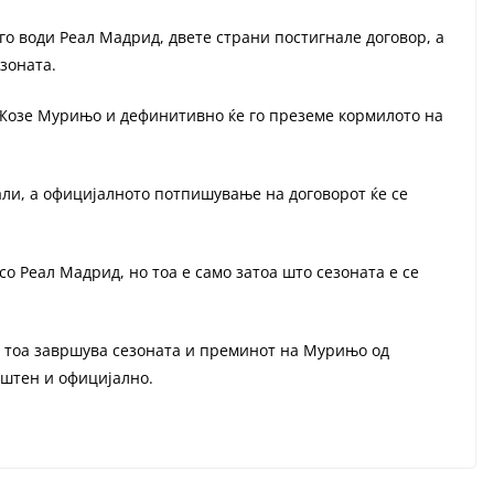
о води Реал Мадрид, двете страни постигнале договор, а
езоната.
 Жозе Мурињо и дефинитивно ќе го преземе кормилото на
али, а официјалното потпишување на договорот ќе се
о Реал Мадрид, но тоа е само затоа што сезоната е се
со тоа завршува сезоната и преминот на Мурињо од
пштен и официјално.