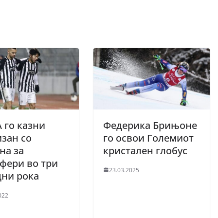
 го казни
Федерика Брињоне
зан со
го освои Големиот
на за
кристален глобус
фери во три
23.03.2025
дни рока
022