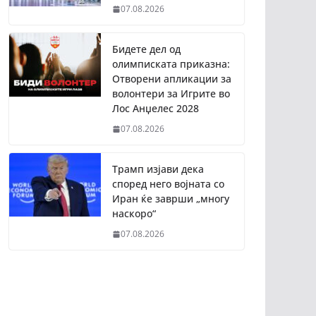
07.08.2026
Бидете дел од
олимписката приказна:
Отворени апликации за
волонтери за Игрите во
Лос Анџелес 2028
07.08.2026
Трамп изјави дека
според него војната со
Иран ќе заврши „многу
наскоро“
07.08.2026