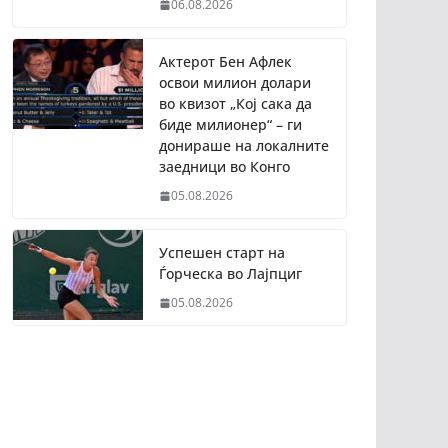
06.08.2026
Актерот Бен Афлек
освои милион долари
во квизот „Кој сака да
биде милионер“ – ги
донираше на локалните
заедници во Конго
05.08.2026
Успешен старт на
Ѓорческа во Лајпциг
05.08.2026