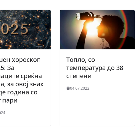
шен хороскоп
Топло, со
5: За
температура до 38
аците среќна
степени
а, за овој знак
04.07.2022
де година со
у пари
024