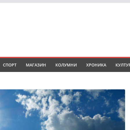
СПОРТ
МАГАЗИН
КОЛУМНИ
ХРОНИКА
КУЛТУ