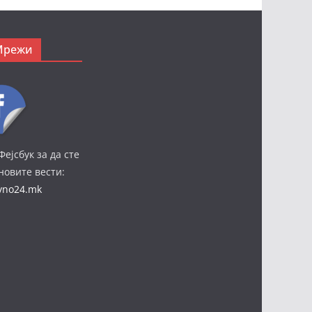
Мрежи
Фејсбук за да сте
јновите вести:
ivno24.mk