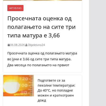
АКТУЕЛНО
Просечната оценка од
полагањето на сите три
типа матура е 3,66
06.08.2026
Objektivno24
Просечната оценка од полагањето матура
во јуни е 3,66 од сите три типа матура.
Два месеца по полагањето на првиот
Подгответе се за
пеколни температури:
До 40°C, но попладне
можен и краткотраен
дожд