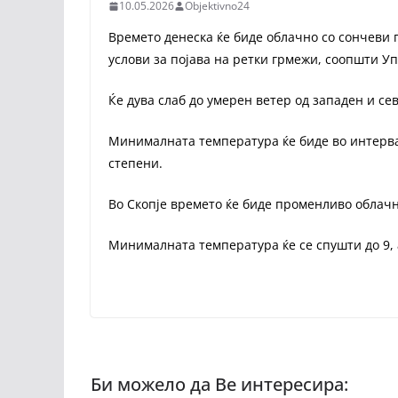
10.05.2026
Objektivno24
Времето денеска ќе биде облачно со сончеви 
услови за појава на ретки грмежи, соопшти У
Ќе дува слаб до умерен ветер од западен и с
Минималната температура ќе биде во интервал 
степени.
Во Скопје времето ќе биде променливо облачн
Минималната температура ќе се спушти до 9, 