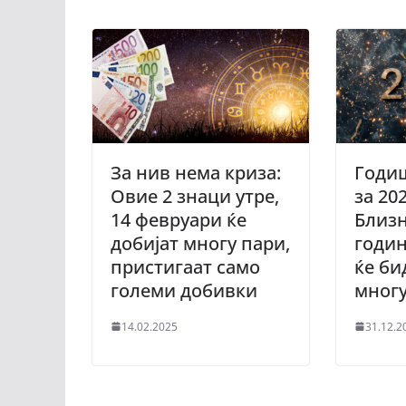
За нив нема криза:
Годи
Овие 2 знаци утре,
за 202
14 февруари ќе
Близн
добијат многу пари,
годин
пристигаат само
ќе би
големи добивки
мног
14.02.2025
31.12.2