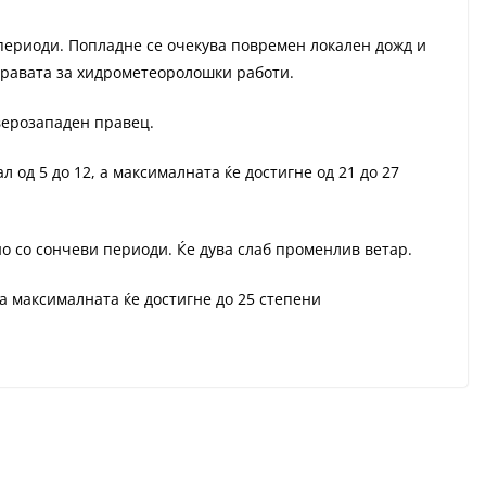
периоди. Попладне се очекува повремен локален дожд и
правата за хидрометеоролошки работи.
еверозападен правец.
од 5 до 12, а максималната ќе достигне од 21 до 27
о со сончеви периоди. Ќе дува слаб променлив ветар.
а максималната ќе достигне до 25 степени