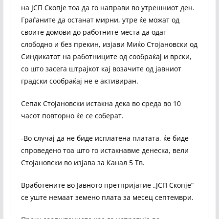
на ЈСП Скопје тоа да го направи во утрешниот ден.
Граѓаните да останат мирни, утре ќе можат од
своите домови до работните места да одат
слободно и без прекин, изјави Миќо Стојановски од
Синдикатот на работниците од сообраќај и врски,
со што засега штрајкот кај возачите од јавниот
градски сообраќај не е активиран.
Сепак Стојановски истакна дека во среда во 10
часот повторно ќе се соберат.
-Во случај да не биде исплатена платата, ќе биде
спроведено тоа што го истакнавме денеска, вели
Стојановски во изјава за Канал 5 Тв.
Вработените во Јавното претпријатие „ЈСП Скопје“
се уште немаат земено плата за месец септември.