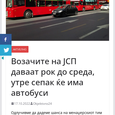
АКТУЕЛНО
Возачите на ЈСП
даваат рок до среда,
утре сепак ќе има
автобуси
17.10.2022
Objektivno24
Одлучивме да дадеме шанса на менаџерскиот тим