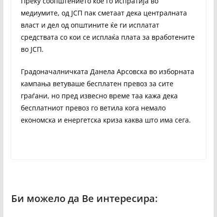
Преку соопштението кое го испратија во
медиумите, од ЈСП пак сметаат дека централната
власт и дел од општините ќе ги исплатат
средствата со кои се исплаќа плата за вработените
во ЈСП.
Градоначалничката Данела Арсовска во изборната
кампања ветуваше бесплатен превоз за сите
граѓани, но пред извесно време таа кажа дека
бесплатниот превоз го ветила кога немало
економска и енергетска криза каква што има сега.