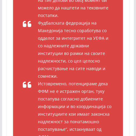
на тие делови во овој момент би
можело да наштети на тековните
постапки.
Фудбалската федерација на
Македонија тесно соработува со
одделот за интегритет на УЕФА и
со надлежните државни
институции во рамки на своите
надлежности, со цел целосно
расчистување на сите наводи и
сомнежи.
Истовремено, потенцираме дека
ФФМ не е истражен орган, туку
постапува согласно добиените
информации и во координација со
институциите кои имаат законска
надлежност за понатамошно
постапување“, истакнуваат од