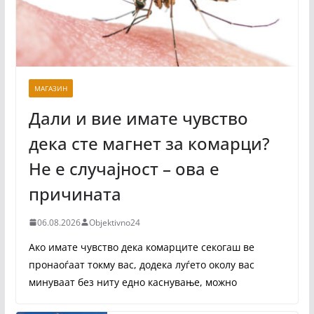
МАГАЗИН
Дали и вие имате чувство
дека сте магнет за комарци?
Не е случајност – ова е
причината
06.08.2026
Objektivno24
Ако имате чувство дека комарците секогаш ве
пронаоѓаат токму вас, додека луѓето околу вас
минуваат без ниту едно каснување, можно