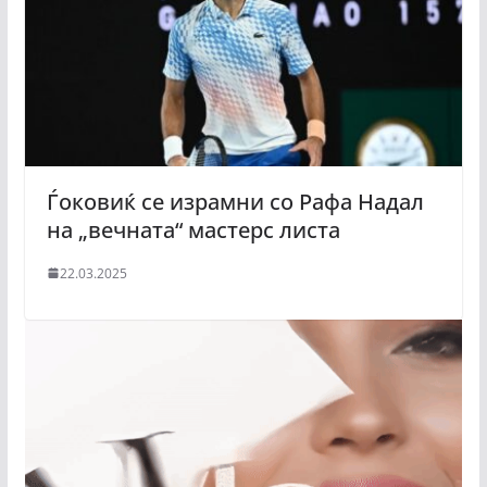
Ѓоковиќ се израмни со Рафа Надал
на „вечната“ мастерс листа
22.03.2025