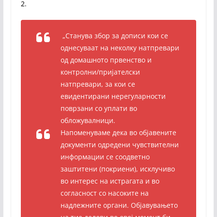
2.
„Станува збор за дописи кои се
однесуваат на неколку натпревари
од домашното првенство и
контролни/пријателски
натпревари, за кои се
евидентирани нерегуларности
поврзани со уплати во
обложувалници.
Напоменуваме дека во објавените
документи одредени чувствителни
информации се соодветно
заштитени (покриени), исклучиво
во интерес на истрагата и во
согласност со насоките на
надлежните органи. Објавувањето