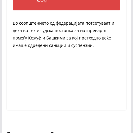
ФФМ.
Во соопштението од федерацијата потсетуваат и
дека во тек е судска постапка за натпреварот
помеѓу Кожуф и Башкими за кој претходно веќе
имаше одредени санкции и суспензии.