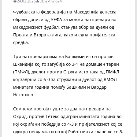
24.02.2026
Objektivno24
Фудбалската федерација на Македонија денеска
објави дописи од УЕФА за можни натпревари во
македонскиот фудбал, станува збор за дуели од
Првата и Втората лига, како и една пријателска
средба.
Три натпревари има на Башкими и тоа против
Шкендија кој го загубија со 3-1 на домашен терен
(ПМФЛ), дуелот против Струга исто така од ПМФЛ
кој заврши со 6-0 за стружани и дуелот од ВМФЛ
минатата година помеѓу Башкими и Вардар
Неготино.
Сомнежи постојат уште за два натпревари на
Охрид, против Тетекс одигран минатата година во
кој охриѓани победија со 4-3 и пријателскиот кој се
одигра неодамна и во кој Работнички славеше со 8-