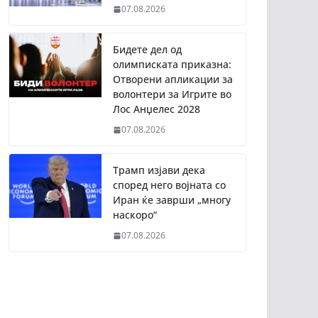
07.08.2026
Бидете дел од
олимписката приказна:
Отворени апликации за
волонтери за Игрите во
Лос Анџелес 2028
07.08.2026
Трамп изјави дека
според него војната со
Иран ќе заврши „многу
наскоро“
07.08.2026