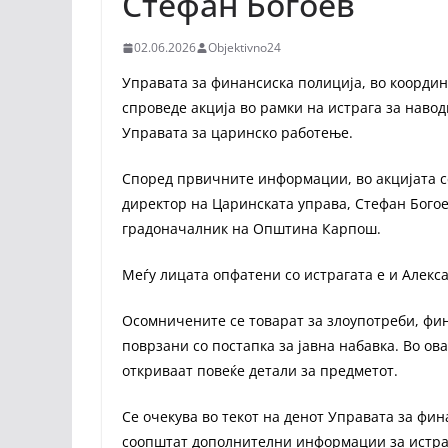
Стефан Богоев
02.06.2026
Objektivno24
Управата за финансиска полиција, во координ
спроведе акција во рамки на истрага за наво
Управата за царинско работење.
Според првичните информации, во акцијата с
директор на Царинската управа, Стефан Богое
градоначалник на Општина Карпош.
Меѓу лицата опфатени со истрагата е и Алекс
Осомничените се товарат за злоупотреби, фи
поврзани со постапка за јавна набавка. Во ов
откриваат повеќе детали за предметот.
Се очекува во текот на денот Управата за фи
соопштат дополнителни информации за истраг