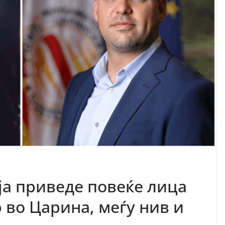
а приведе повеќе лица
р во Царина, меѓу нив и