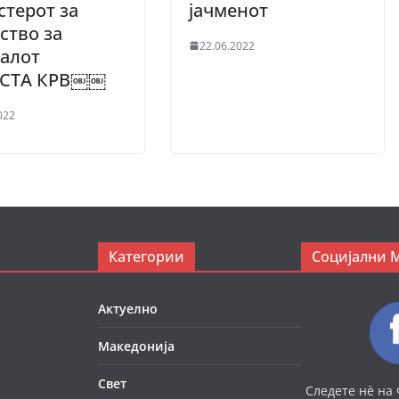
терот за
јачменот
ство за
22.06.2022
алот
СТА КРВ￼￼
022
Категории
Социјални 
Актуелно
Македонија
Свет
Следете нè на 