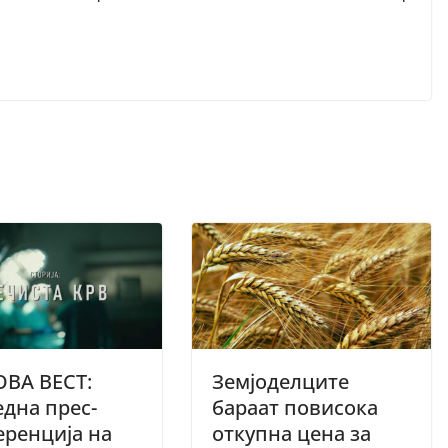
ОВА ВЕСТ:
Земјоделците
дна прес-
бараат повисока
ренција на
откупна цена за