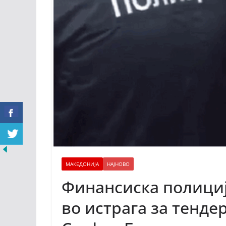
МАКЕДОНИЈА
НАЈНОВО
Финансиска полициј
во истрага за тенде