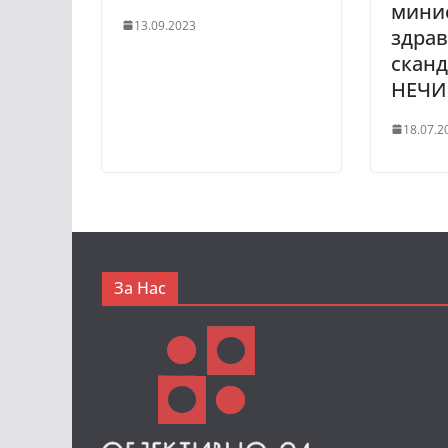
минис
13.09.2023
здрав
сканд
НЕЧИ
18.07.2
За Нас