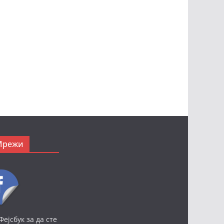
Мрежи
Фејсбук за да сте