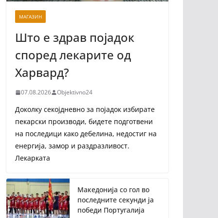
МАГАЗИН
Што е здрав појадок
според лекарите од
Харвард?
07.08.2026
Objektivno24
Доколку секојдневно за појадок избирате
пекарски производи, бидете подготвени
на последици како дебелина, недостиг на
енергија, замор и раздразливост.
Лекарката
Македонија со гол во
последните секунди ја
победи Португалија