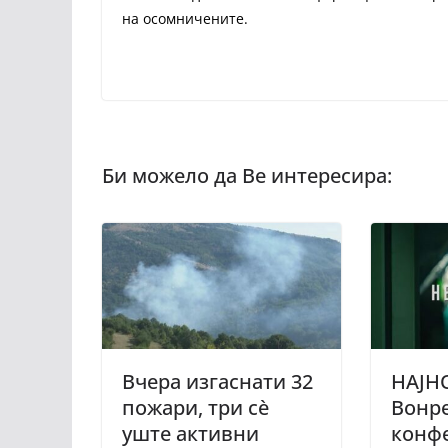
на осомничените.
Вчера изгаснати 32
НАЈН
пожари, три сѐ
Вонре
уште активни
конфе