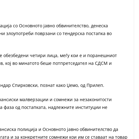
ација со Основното јавно обвинителство, денеска
дни злоупотреби поврзани со тендерска постапка во
е обезбедени четири лица, меѓу кои е и поранешниот
в, кој во минатото беше потпретседател на СДСМ и
андар Спирковски, познат како Џемо, од Прилеп.
нансиски малверзации и сомнежи за незаконитости
аа фаза од постапката, надлежните институции не
нансиска полиција и Основното јавно обвинителство да
ата и за конкретните сомнежи кои им се ставаат на товар