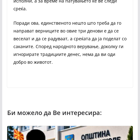
исполни, а за време на патувањето ќе ве следи
среќа.
Поради ова, единственото нешто што треба да го
направат верниците во овие три денови е да се
веселат и да се радуваат, а среќата да ја поделат со
саканите. Според народното верување, доколку ги
игнорирате традициите денес, нема да ви оди
добро во животот.