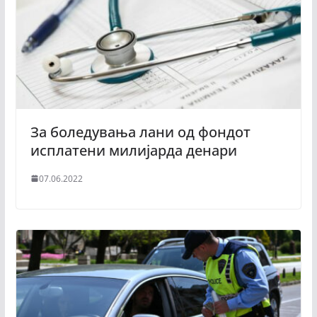
За боледувања лани од фондот
исплатени милијарда денари
07.06.2022