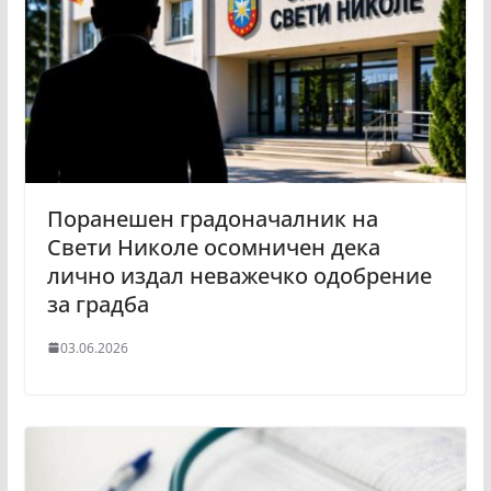
Поранешен градоначалник на
Свети Николе осомничен дека
лично издал неважечко одобрение
за градба
03.06.2026