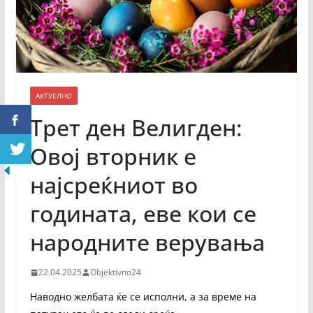
АКТУЕЛНО
Трет ден Велигден:
Овој вторник е
најсреќниот во
годината, еве кои се
народните верувања
22.04.2025
Objektivno24
Наводно желбата ќе се исполни, а за време на