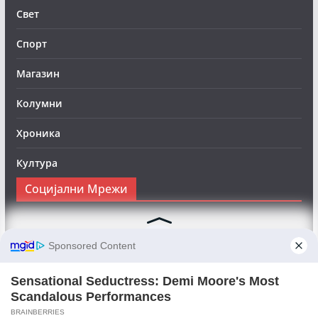
Свет
Спорт
Магазин
Колумни
Хроника
Култура
Социјални Мрежи
Следете нè на Фејсбук за да сте во тек со најновите
вести:
Objektivno24.mk