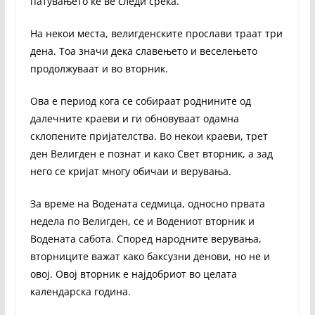
патувањето ќе ве следи среќа.
На некои места, велигденските прослави траат три
дена. Тоа значи дека славењето и веселењето
продолжуваат и во вторник.
Ова е период кога се собираат роднините од
далечните краеви и ги обновуваат одамна
склопените пријателства. Во некои краеви, трет
ден Велигден е познат и како Свет вторник, а зад
него се кријат многу обичаи и верувања.
За време на Водената седмица, односно првата
недела по Велигден, се и Водениот вторник и
Водената сабота. Според народните верувања,
вторниците важат како баксузни денови, но не и
овој. Овој вторник е најдобриот во целата
календарска година.