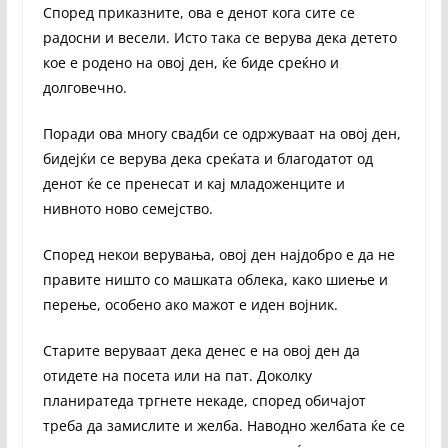
Според приказните, ова е денот кога сите се
радосни и весели. Исто така се верува дека детето
кое е родено на овој ден, ќе биде среќно и
долговечно.
Поради ова многу свадби се одржуваат на овој ден,
бидејќи се верува дека среќата и благодатот од
денот ќе се пренесат и кај младоженците и
нивното ново семејство.
Според некои верувања, овој ден најдобро е да не
правите ништо со машката облека, како шиење и
перење, особено ако мажот е иден војник.
Старите веруваат дека денес е на овој ден да
отидете на посета или на пат. Доколку
планиратеда тргнете некаде, според обичајот
треба да замислите и желба. Наводно желбата ќе се