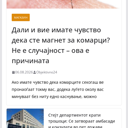
МАГАЗИН
Дали и вие имате чувство
дека сте магнет за комарци?
Не е случајност – ова е
причината
06.08.2026
Objektivno24
Ако имате чувство дека комарците секогаш ве
пронаоѓаат токму вас, додека луѓето околу вас
минуваат без ниту едно каснување, можно
Стејт департментот крати
трошоци: Се затвораат амбасади
и конзулати во пет држави