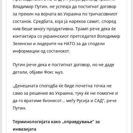
Владимир Путин, не успеаја да постигнат договор
за прекин на војната во Украина по тричасовниот
состанок. Средбата, која ја нарекоа самит, според
нив беше многу продуктивна. Трамп рече дека ќе
контактира со украинскиот претседател Володимир
Зеленски и лидерите на НАТО за да сподели
информации од состанокот.
Путин рече дека е постигнат договор, но не даде
детали, објави Фокс њуз.
„Денешната спогодба ќе биде почетна точка не
само за решение во Украина, туку ќе ни помогне и
да го вратиме бизнисот… меѓу Русија и САД“, рече
Путин.
Терминологијата како „оправдување“ за
инвазијата