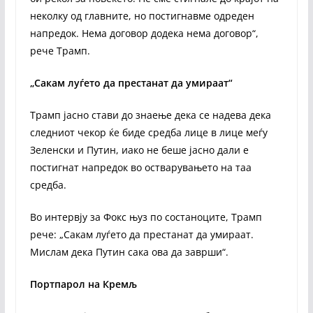
неколку од главните, но постигнавме одреден
напредок. Нема договор додека нема договор“,
рече Трамп.
„Сакам луѓето да престанат да умираат“
Трамп јасно стави до знаење дека се надева дека
следниот чекор ќе биде средба лице в лице меѓу
Зеленски и Путин, иако не беше јасно дали е
постигнат напредок во остварувањето на таа
средба.
Во интервју за Фокс њуз по состаноците, Трамп
рече: „Сакам луѓето да престанат да умираат.
Мислам дека Путин сака ова да заврши“.
Портпарол на Кремљ