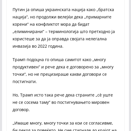
Путин ја опиша украинската нација како „братска
нација“, но продолжи велејќи дека „примарните
корени“ на конфликтот мора да бидат
„елиминирани“ – терминологија што претходно ја
користеше за да ја оправда својата нелегална
инвазија во 2022 година.
Трамп подоцна го опиша самитот како „многу
продуктивен“ и рече дека е договорено за „многу
точки“, но не прецизираше какви договори се
постигнати.
Но, Трамп исто така рече дека страните „сè уште
не се сосема таму“ во постигнувањето мировен
договор.
„Имаше многу, многу точки за кои се согласивме,
би рекол за повеќето. Не сме стигнале до крајот на