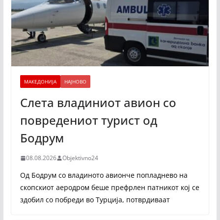
МАКЕДОНИЈА
НАЈНОВО
Слета владиниот авион со
повредениот турист од
Бодрум
08.08.2026
Objektivno24
Од Бодрум со владиното авионче попладнево на
скопскиот аеродром беше префрлен патникот кој се
здобил со побреди во Турција, потврдиваат