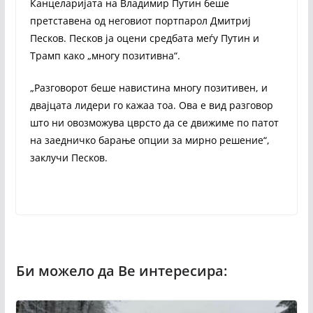
Канцеларијата на Владимир Путин беше
претставена од неговиот портпарол Дмитриј
Песков. Песков ја оцени средбата меѓу Путин и
Трамп како „многу позитивна“.
„Разговорот беше навистина многу позитивен, и
двајцата лидери го кажаа тоа. Ова е вид разговор
што ни овозможува цврсто да се движиме по патот
на заедничко барање опции за мирно решение“,
заклучи Песков.