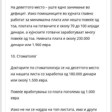
На деветтото место – уште едно занимање во
дефицит. Иако помошниците во кујната главно
работат за минимална плата или нешто повеќе од
тоа, платата на готвачите е околу 70 до 100 илјади
динари, а кујнските готвачи заработуваат многу
повеќе од тоа. Нивната плата е околу 230.000
динари или 1.960 евра.
10. Стоматолог
Докторите по стоматологија се на десеттото место
на нашата листа со заработка од 180.000 динари
или околу 1.500 евра.
Повеќе вработувања со плата поголема од 1.000
евра
Иако не ни се најдоа на топ-листата, има и други