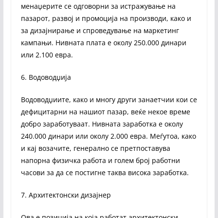
менаџерите се одговорни за истражување на
пазарот, развој и промоција на производи, како и
за дизајнирање и спроведување на маркетинг
кампањи. Нивната плата е околу 250.000 динари
или 2.100 евра.
6. Водоводџија
Водоводџиите, како и многу други занаетчии кои се
дефицитарни на нашиот пазар, веќе некое време
добро заработуваат. Нивната заработка е околу
240.000 динари или околу 2.000 евра. Меѓутоа, како
и кај возачите, генерално се претпоставува
напорна физичка работа и голем број работни
часови за да се постигне таква висока заработка.
7. Архитектонски дизајнер
Ова е позиција на која работат архитектонски