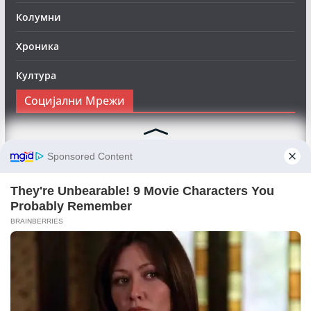
Колумни
Хроника
Култура
Социјални Мрежи
Следете нè на Фејсбук за да сте во тек со најновите
вести:
Objektivno24.mk