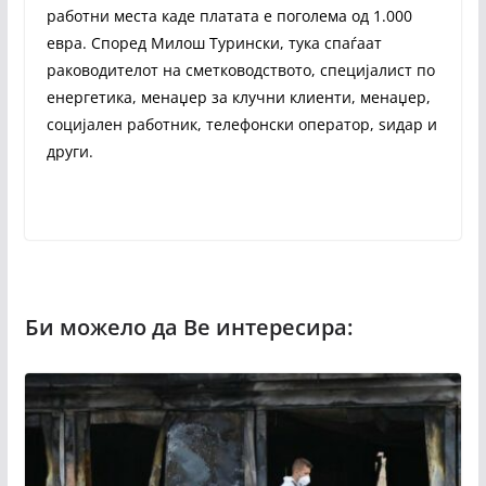
работни места каде платата е поголема од 1.000
евра. Според Милош Турински, тука спаѓаат
раководителот на сметководството, специјалист по
енергетика, менаџер за клучни клиенти, менаџер,
социјален работник, телефонски оператор, ѕидар и
други.