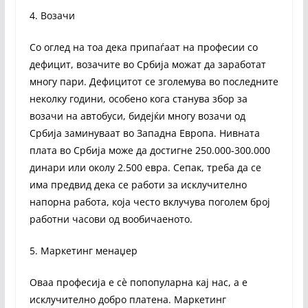
4. Возачи
Со оглед на тоа дека припаѓаат на професии со
дефицит, возачите во Србија можат да заработат
многу пари. Дефицитот се зголемува во последните
неколку години, особено кога станува збор за
возачи на автобуси, бидејќи многу возачи од
Србија заминуваат во Западна Европа. Нивната
плата во Србија може да достигне 250.000-300.000
динари или околу 2.500 евра. Сепак, треба да се
има предвид дека се работи за исклучително
напорна работа, која често вклучува поголем број
работни часови од вообичаеното.
5. Маркетинг менаџер
Оваа професија е сè попопуларна кај нас, а е
исклучително добро платена. Маркетинг