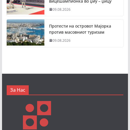
вицешампионка во џиу – џицу
09.08.2026
Протести на островот Мајорка
против масовниот туризам
09.08.2026
За Нас