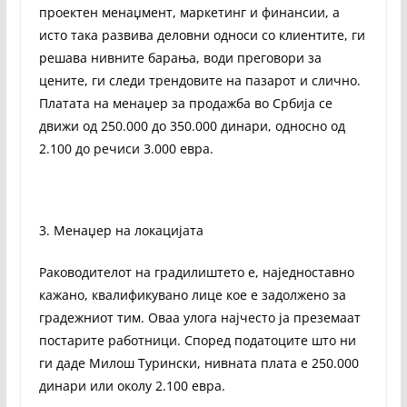
проектен менаџмент, маркетинг и финансии, а
исто така развива деловни односи со клиентите, ги
решава нивните барања, води преговори за
цените, ги следи трендовите на пазарот и слично.
Платата на менаџер за продажба во Србија се
движи од 250.000 до 350.000 динари, односно од
2.100 до речиси 3.000 евра.
3. Менаџер на локацијата
Раководителот на градилиштето е, наједноставно
кажано, квалификувано лице кое е задолжено за
градежниот тим. Оваа улога најчесто ја преземаат
постарите работници. Според податоците што ни
ги даде Милош Турински, нивната плата е 250.000
динари или околу 2.100 евра.