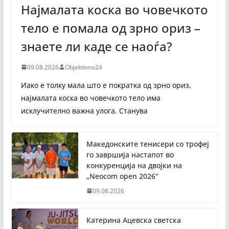
Најмалата коска во човечкото
тело е помала од зрно ориз –
знаете ли каде се наоѓа?
09.08.2026
Objektivno24
Иако е толку мала што е пократка од зрно ориз,
најмалата коска во човечкото тело има
исклучително важна улога. Станува
Македонските тенисери со трофеј
го завршија настапот во
конкуренција на двојки на
„Neocom open 2026“
09.08.2026
Катерина Ацевска светска