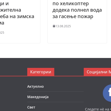
ци и
по хеликоптер
лжителна
додека полнел вода
еба на зимска
за гасење пожар
ма
13.08.2025
025
Категории
Социјални 
Актуелно
Македонија
Свет
Следете нè на 