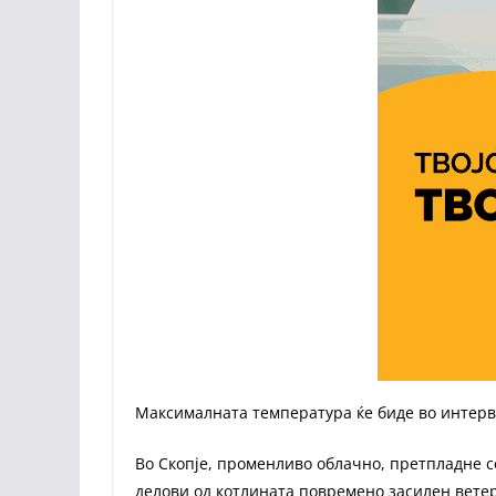
Максималната температура ќе биде во интерва
Во Скопје, променливо облачно, претпладне с
делови од котлината повремено засилен ветер