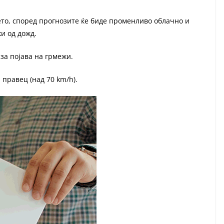
то, според прогнозите ќе биде променливо облачно и
и од дожд.
за појава на грмежи.
 правец (над 70 km/h).