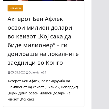
МАГАЗИН
Актерот Бен Афлек
освои милион долари
во квизот „Кој сака да
биде милионер“ – ги
донираше на локалните
заедници во Конго
05.08.2026
Objektivno24
Актерот Бен Афлек, во придружба на
шампионот од квизот „Ризик“ („Џепарди“),
Џејми Динг, освои милион долари на
квизот „Кој сака