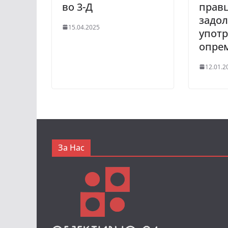
во 3-Д
прав
задо
15.04.2025
употр
опре
12.01.2
За Нас