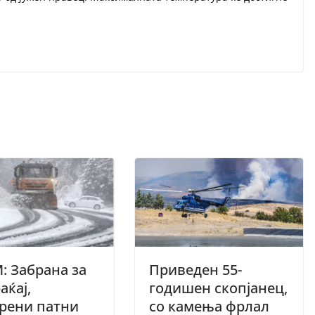
 Забрана за
Приведен 55-
аќај,
годишен скопјанец,
рени патни
со камења фрлал