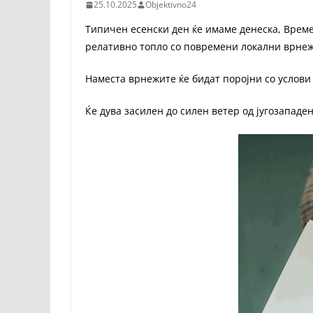
25.10.2025
Objektivno24
Типичен есенски ден ќе имаме денеска, Време
релативно топло со повремени локални врнеж
Наместа врнежите ќе бидат поројни со услови 
Ќе дува засилен до силен ветер од југозападен