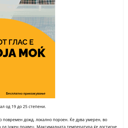
л од 19 до 25 степени.
о повремен дожд, локално пороен. Ќе дува умерен, во
 од јужен правец. Максималната температура ќе достигне