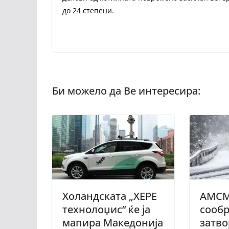
до 24 степени.
Холандската „ХЕРЕ
АМСМ:
технолоџис“ ќе ја
сообр
мапира Македонија
затво