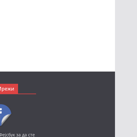
Мрежи
Фејсбук за да сте