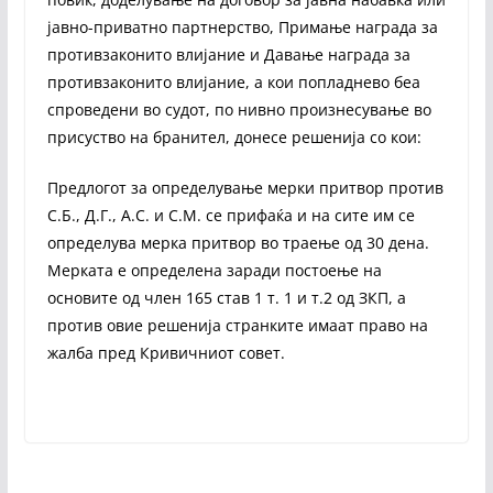
јавно-приватно партнерство, Примање награда за
противзаконито влијание и Давање награда за
противзаконито влијание, а кои попладнево беа
спроведени во судот, по нивно произнесување во
присуство на бранител, донесе решенија со кои:
Предлогот за определување мерки притвор против
С.Б., Д.Г., А.С. и С.М. се прифаќа и на сите им се
определува мерка притвор во траење од 30 дена.
Мерката е определена заради постоење на
основите од член 165 став 1 т. 1 и т.2 од ЗКП, а
против овие решенија странките имаат право на
жалба пред Кривичниот совет.