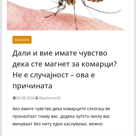
МАГАЗИН
Дали и вие имате чувство
дека сте магнет за комарци?
Не е случајност – ова е
причината
06.08.2026
Objektivno24
Ако имате чувство дека комарците секогаш ве
пронаоѓаат токму вас, додека луѓето околу вас
минуваат без ниту едно каснување, можно