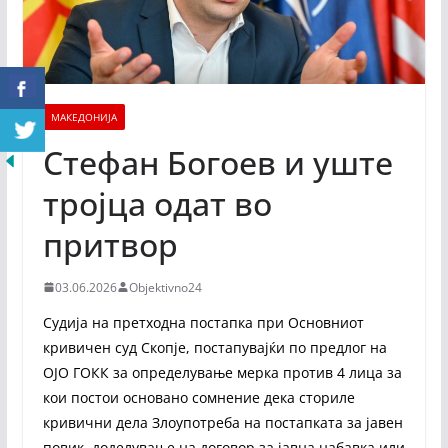
МАКЕДОНИЈА
Стефан Богоев и уште
тројца одат во
притвор
03.06.2026
Objektivno24
Судија на претходна постапка при Основниот
кривичен суд Скопје, постапувајќи по предлог на
ОЈО ГОКК за определување мерка против 4 лица за
кои постои основано сомнение дека сториле
кривични дела Злоупотреба на постапката за јавен
повик, доделување на договор за јавна набавка или