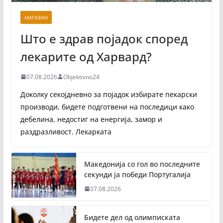
МАГАЗИН
Што е здрав појадок според
лекарите од Харвард?
07.08.2026
Objektivno24
Доколку секојдневно за појадок избирате пекарски
производи, бидете подготвени на последици како
дебелина, недостиг на енергија, замор и
раздразливост. Лекарката
Македонија со гол во последните
секунди ја победи Португалија
07.08.2026
Бидете дел од олимписката