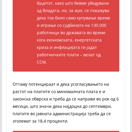
буџетот, како што бевме убедувани
од Владата, но, за жал, се покажува
дека тоа било само купување време
и играње со судбината на 130.000
работници во државата во време
кога економската, енергетската
криза и инфлацијата ги јадат
работничките плати – велат од
ССМ.
Оттаму потенцираат и дека усогласувањето на
растот на платите со минималната плата е и
законска обврска и треба да се направи во рок од 6
месеци, што значи дека најдоцна до септември,
платите во јавната администрација треба да се
зголемат за 18,4 проценти.