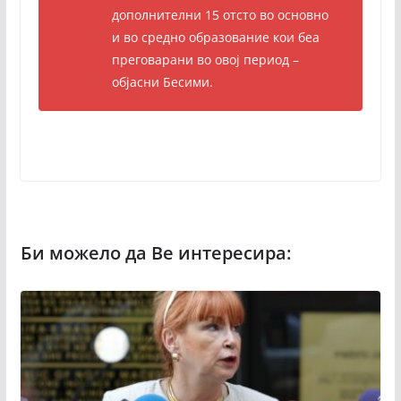
дополнителни 15 отсто во основно
и во средно образование кои беа
преговарани во овој период –
објасни Бесими.