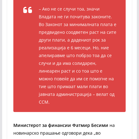
– Ако не се случи тоа, значи
Владата не ги почитува законите.
Во Законот за минималната плата е
предвидено соодветен раст на сите
други плати, а дадениот рок за
реализација е 6 месеци. Но, ние
апелиравме што побрзо тоа да се
случи и да има солидарен,
линеарен раст и со тоа што е
можно повеќе да им се помогне на
тие што примаат мали плати во
јавната администрација – велат од
ССМ.
Министерот за финансии Фатмир Бесими
на
новинарско прашање одговори дека „во