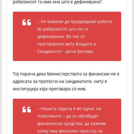
ребалансот го има она што е дефинирано“.
– Не можеме да предвидиме работи
во ребалансот што не се
дефинирани. Во тек се
преговорите меѓу Владата и
Синдикатот – рече Бесими.
Тој порача дека Министерството за финансии не е
адресата за протести на синдикатите, ниту е
институција која преговара со нив.
– Нашата задача е во однос на
политиките – да се обезбедат
финансиски средства, да кажеме
колку има фискален простор за