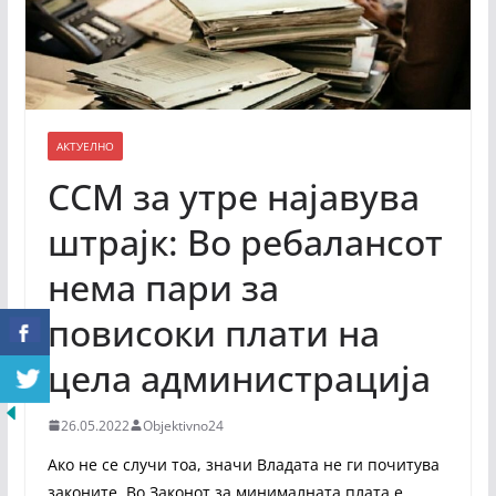
АКТУЕЛНО
ССМ за утре најавува
штрајк: Во ребалансот
нема пари за
повисоки плати на
цела администрацијa
26.05.2022
Objektivno24
Ако не се случи тоа, значи Владата не ги почитува
законите. Во Законот за минималната плата е