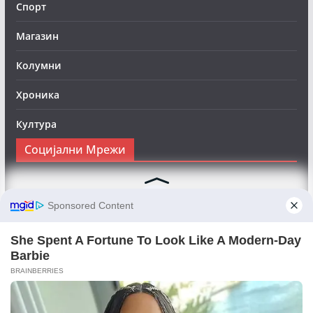
Спорт
Магазин
Колумни
Хроника
Култура
Социјални Мрежи
Следете нè на Фејсбук за да сте во тек со најновите
вести:
Objektivno24.mk