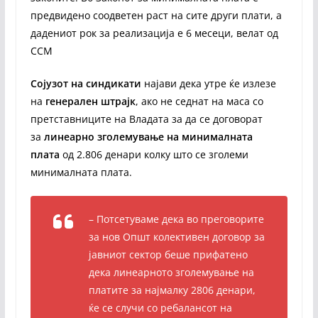
предвидено соодветен раст на сите други плати, а
дадениот рок за реализација е 6 месеци, велат од
ССМ
Сојузот на синдикати
најави дека утре ќе излезе
на
генерален штрајк
, ако не седнат на маса со
претставниците на Владата за да се договорат
за
линеарно зголемување на минималната
плата
од 2.806 денари колку што се зголеми
минималната плата.
– Потсетуваме дека во преговорите
за нов Општ колективен договор за
јавниот сектор беше прифатено
дека линеарното зголемување на
платите за најмалку 2806 денари,
ќе се случи со ребалансот на