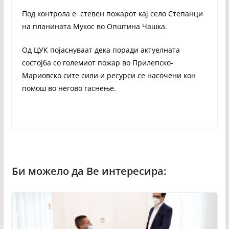
Под контрола е стевен пожарот кај село Степанци
на планината Мукос во Општина Чашка.
Од ЦУК појаснуваат дека поради актуелната
состојба со големиот пожар во Прилепско-
Мариовско сите сили и ресурси се насочени кон
помош во негово гаснење.