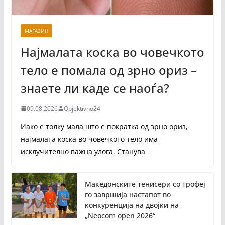
МАГАЗИН
Најмалата коска во човечкото
тело е помала од зрно ориз –
знаете ли каде се наоѓа?
09.08.2026
Objektivno24
Иако е толку мала што е пократка од зрно ориз,
најмалата коска во човечкото тело има
исклучително важна улога. Станува
Македонските тенисери со трофеј
го завршија настапот во
конкуренција на двојки на
„Neocom open 2026“