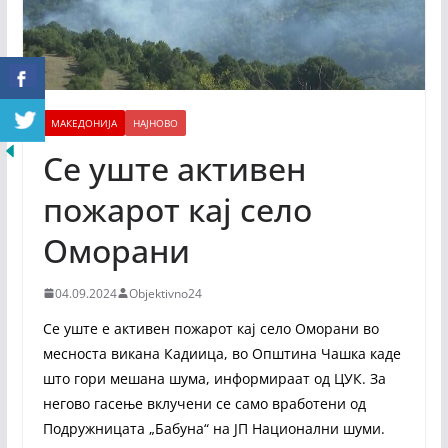
МАКЕДОНИЈА
НАЈНОВО
Се уште активен
пожарот кај село
Оморани
04.09.2024
Objektivno24
Се уште е активен пожарот кај село Оморани во
месноста викана Кадиица, во Општина Чашка каде
што гори мешана шума, информираат од ЦУК. За
негово гасење вклучени се само вработени од
Подружницата „Бабуна“ на ЈП Национални шуми.