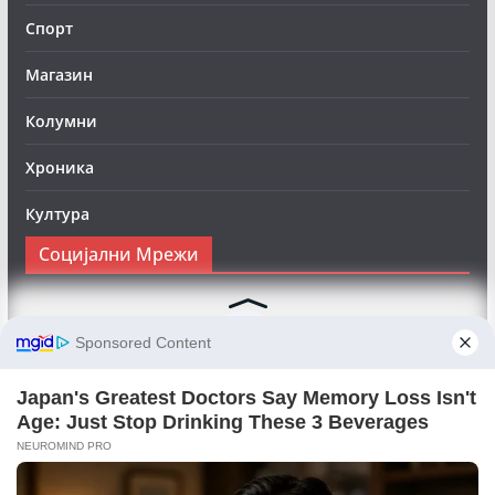
Спорт
Магазин
Колумни
Хроника
Култура
Социјални Мрежи
Следете нè на Фејсбук за да сте во тек со најновите
вести:
Objektivno24.mk