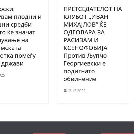
оски:
ПРЕТСЕДАТЕЛОТ НА
увам плодни и
КЛУБОТ „ИВАН
шни средби
МИХАЈЛОВ“ ЌЕ
о ќе значат
ОДГОВАРА ЗА
нување на
РАСИЗАМ И
омската
КСЕНОФОБИЈА
отка помеѓу
Против Љупчо
е држави
Георгиевски е
подигнато
025
обвинение
12.12.2022