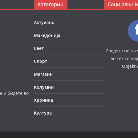
Категории
Социјални 
Актуелно
Македонија
Свет
Следете нè на 
во тек со на
Спорт
Objekt
Магазин
Колумни
è и бидете во
Хроника
Култура