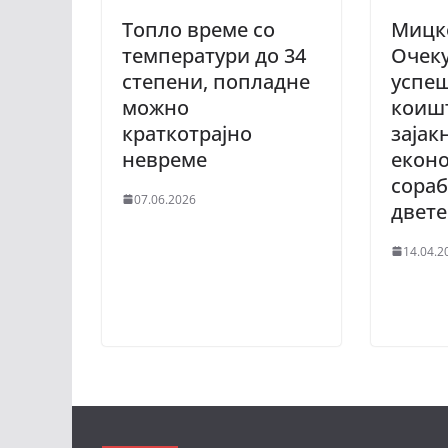
Топло време со
Мицк
температури до 34
Очек
степени, попладне
успе
можно
коишт
краткотрајно
зајак
невреме
екон
сораб
07.06.2026
двет
14.04.2