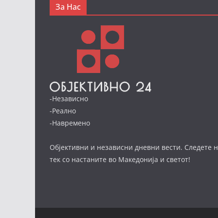
За Нас
-Независно
-Реално
-Навремено
Објективни и независни дневни вести. Следете н
тек со настаните во Македонија и светот!