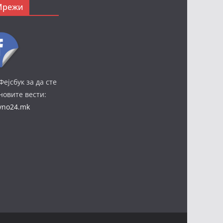
Мрежи
Фејсбук за да сте
јновите вести:
ivno24.mk