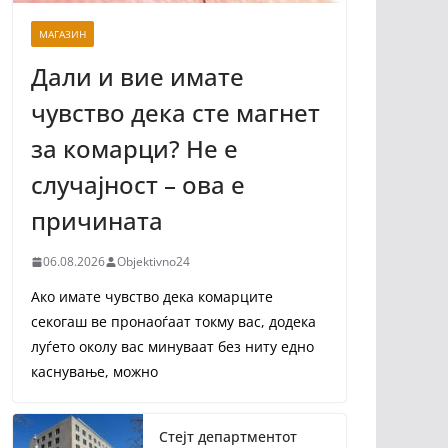
МАГАЗИН
Дали и вие имате
чувство дека сте магнет
за комарци? Не е
случајност – ова е
причината
06.08.2026
Objektivno24
Ако имате чувство дека комарците
секогаш ве пронаоѓаат токму вас, додека
луѓето околу вас минуваат без ниту едно
каснување, можно
Стејт департментот