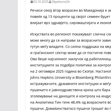
03.10.2025
Objektivno24
Речиси секој втор возрасен во Македонија е 
повеќе од 13 проценти од својот семеен буџет
влијаат врз здравјето, сиромаштијата и економ
Искуствата во регионот покажуваат слична сос
може многу да се направи за возрасните зави
тутун меѓу младите. Со силна поддршка на ме
и граѓанскиот сектор може да се постигне пов
Ова беше најсилниот заклучок од работилница
институциите за подобри политики за контрола
на 2 октомври 2025 година во Скопје. Настано
Johns Hopkins University и Bloomberg Philant
истражувачите, државните институции и меѓу
пушењето е јавноздравствена криза што бара 
зголемување на даноците и контрола на инду
на Аналитика Тин тенк 48,4% од возрасните в
пушачи. Домаќинстватасо пушачи трошат во п