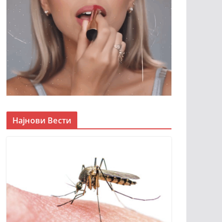
Најнови Вести