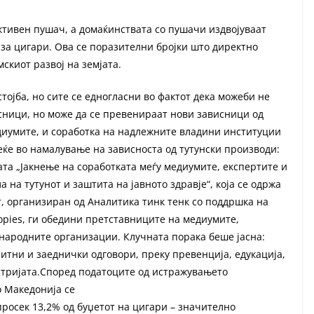
активен пушач, а домаќинствата со пушачи издвојуваат
 за цигари. Ова се поразителни бројки што директно
скиот развој на земјата.
тојба, но сите се едногласни во фактот дека можеби не
сници, но може да се превенираат нови зависници од
диумите, и соработка на надлежните владини институции
еќе во намалување на зависноста од тутунски производи:
та „Јакнење на соработката меѓу медиумите, експертите и
 на тутунот и заштита на јавното здравје“, која се одржа
т, организиран од Аналитика тинк тенк со поддршка на
hropies, ги обедини претставниците на медиумите,
народните организации. Клучната порака беше јасна:
итни и заеднички одговори, преку превенција, едукација,
стријата.Според податоците од истражувањето
о Македонија се
росек 13,2% од буџетот на цигари – значително