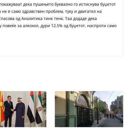
и покажуваат дека пушењето буквално го истиснува буџетот
а не е само здравствен проблем, туку и двигател на
асова од Аналитика тинк тенк. Таа додаде дека
 повеќе за алкохол, дури 12,5% од буџетот, наспроти само