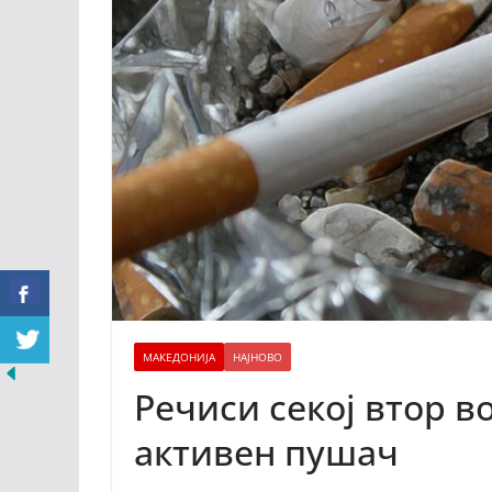
МАКЕДОНИЈА
НАЈНОВО
Речиси секој втор в
активен пушач