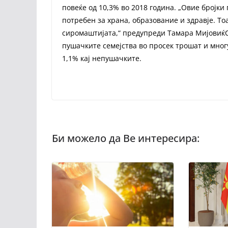
повеќе од 10,3% во 2018 година. „Овие бројк
потребен за храна, образование и здравје. То
сиромаштијата,“ предупреди Тамара МијовиќСп
пушачките семејства во просек трошат и многу
1,1% кај непушачките.