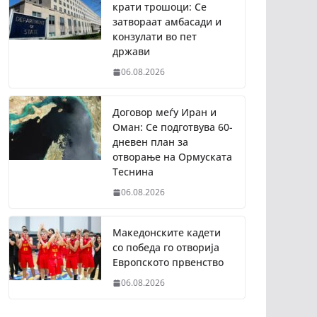
крати трошоци: Се
затвораат амбасади и
конзулати во пет
држави
06.08.2026
Договор меѓу Иран и
Оман: Се подготвува 60-
дневен план за
отворање на Ормуската
Теснина
06.08.2026
Македонските кадети
со победа го отворија
Европското првенство
06.08.2026