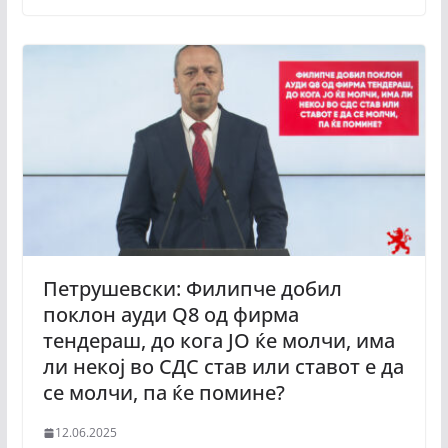
Петрушевски: Филипче добил
поклон ауди Q8 од фирма
тендераш, до кога ЈО ќе молчи, има
ли некој во СДС став или ставот е да
се молчи, па ќе помине?
12.06.2025