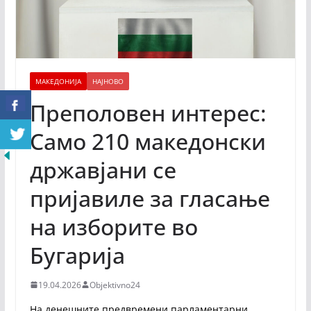
МАКЕДОНИЈА
НАЈНОВО
Преполовен интерес:
Само 210 македонски
државјани се
пријавиле за гласање
на изборите во
Бугарија
19.04.2026
Objektivno24
На денешните предвремени парламентарни