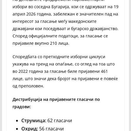
избори во соседна Бугарија, кои се одржуваат на 19
април 2026 година, забележан е значителен пад на
интересот за гласање меѓу македонските
државјани кои поседуваат и бугарско државјанство.
Според официјалните податоци, за гласање се
пријавиле вкупно 210 лица.
Споредбата со претходните изборни циклуси
укажува на тренд на опаѓање, со оглед на тоа што
во 2022 година за гласање биле пријавени 461
лице, што значи дека бројот на пријавени е повеќе
од преполовен.
Дистрибуција на пријавените гласачи по
градови:
Струмица:
62 гласачи
Охрид:
56 гласачи