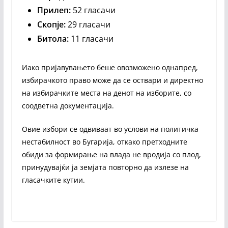
Прилеп:
52 гласачи
Скопје:
29 гласачи
Битола:
11 гласачи
Иако пријавувањето беше овозможено однапред,
избирачкото право може да се оствари и директно
на избирачките места на денот на изборите, со
соодветна документација.
Овие избори се одвиваат во услови на политичка
нестабилност во Бугарија, откако претходните
обиди за формирање на влада не вродија со плод,
принудувајќи ја земјата повторно да излезе на
гласачките кутии.