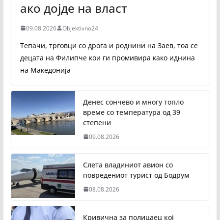
ако дојде на власт
09.08.2026
Objektivno24
Тепачи, трговци со дрога и роднини на Заев, тоа се
децата на Филипче кои ги промивира како иднина
на Македонија
Денес сончево и многу топло
време со температура од 39
степени
09.08.2026
Слета владиниот авион со
повредениот турист од Бодрум
08.08.2026
Кривична за полицаец кој