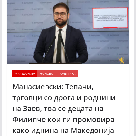
МАКЕДОНИЈА
НАЈНОВО
ПОЛИТИКА
Манасиевски: Тепачи,
трговци со дрога и роднини
на Заев, тоа се децата на
Филипче кои ги промoвира
како иднина на Македонија