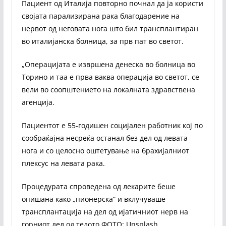
Пациент од Италија повторно почнал да ја користи
својата парализирана рака благодарение на
нервот од неговата нога што бил трансплантиран
во италијанска болница, за прв пат во светот.
„Операцијата е извршена денеска во болница во
Торино и таа е прва ваква операција во светот, се
вели во соопштението на локалната здравствена
агенција.
Пациентот е 55-годишен социјален работник кој по
сообраќајна несреќа останал без дел од левата
нога и со целосно оштетување на брахијалниот
плексус на левата рака.
Процедурата спроведена од лекарите беше
опишана како „пионерска“ и вклучуваше
трансплантација на дел од ијатичниот нерв на
горниот дел од телото.ФОТО: Unsplash