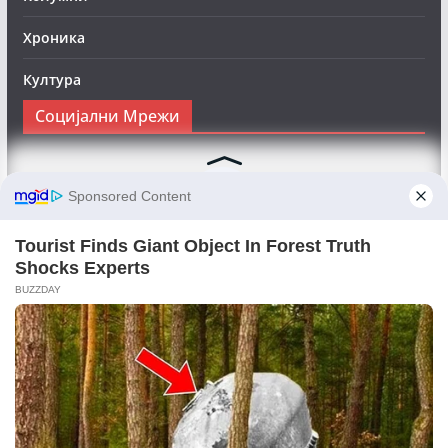
Хроника
Култура
Социјални Мрежи
Следете нè на Фејсбук за да сте во тек со најновите
вести:
Objektivno24.mk