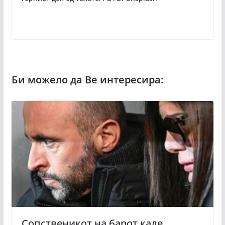
Сопственикот на барот каде