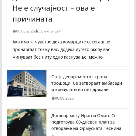
Не е случајност – ова е
причината
06.08.2026
Objektivno24
Ако имате чувство дека комарците секогаш ве
пронаоѓаат токму вас, додека луѓето околу вас
минуваат без ниту едно каснување, можно
Стејт департментот крати
трошоци: Се затвораат амбасади
и конзулати во пет држави
06.08.2026
Договор меѓу Иран и Оман: Се
подготвува 60-дневен план за
отворање на Ормуската Теснина