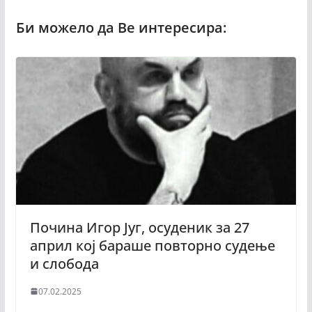
Почина Игор Југ, осуденик за 27
април кој бараше повторно судење
и слобода
07.02.2025