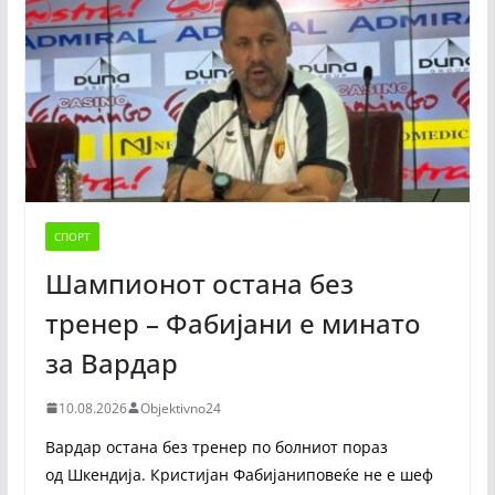
СПОРТ
Шампионот остана без
тренер – Фабијани е минато
за Вардар
10.08.2026
Objektivno24
Вардар остана без тренер по болниот пораз
од Шкендија. Кристијан Фабијаниповеќе не е шеф