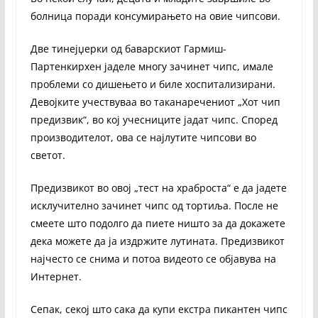
болница поради консумирањето на овие чипсови.
Две тинејџерки од баварскиот Гармиш-
Партенкирхен јаделе многу зачинет чипс, имале
проблеми со дишењето и биле хоспитализирани.
Девојките учествуваа во таканаречениот „Хот чип
предизвик“, во кој учесниците јадат чипс. Според
производителот, ова се најлутите чипсови во
светот.
Предизвикот во овој „тест на храброста“ е да јадете
исклучително зачинет чипс од тортиља. После не
смеете што подолго да пиете ништо за да докажете
дека можете да ја издржите лутината. Предизвикот
најчесто се снима и потоа видеото се објавува на
Интернет.
Сепак, секој што сака да купи екстра пикантен чипс