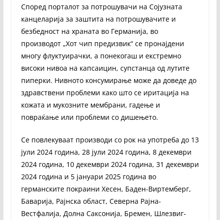
Според порталот за потрошувачи на Сојузната
канцеларија за заштита на потрошувачите и
безбедност на храната во Германија, во
производот „Хот чип предизвик“ се пронајдени
многу флуктуирачки, а понекогаш и екстремно
високи нивоа на капсаицин, супстанца од лутите
пиперки. Нивното консумирање може да доведе до
здравствени проблеми како што се иритација на
кожата и мукозните мембрани, гадење и
повраќање или проблеми со дишењето.
Се повлекуваат производи со рок на употреба до 13
јули 2024 година, 28 јули 2024 година, 8 декември
2024 година, 10 декември 2024 година, 31 декември
2024 година и 5 јануари 2025 година во
германските покраини Хесен, Баден-Виртемберг,
Баварија, Рајнска област, Северна Рајна-
Вестфалија, Долна Саксонија, Бремен, Шлезвиг-