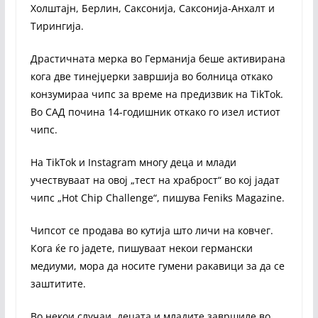
Холштајн, Берлин, Саксонија, Саксонија-Анхалт и
Тирингија.
Драстичната мерка во Германија беше активирана
кога две тинејџерки завршија во болница откако
конзумираа чипс за време на предизвик на TikTok.
Во САД почина 14-годишник откако го изел истиот
чипс.
На TikTok и Instagram многу деца и млади
учествуваат на овој „тест на храброст“ во кој јадат
чипс „Hot Chip Challenge“, пишува Feniks Magazine.
Чипсот се продава во кутија што личи на ковчег.
Кога ќе го јадете, пишуваат некои германски
медиуми, мора да носите гумени ракавици за да се
заштитите.
Во некои случаи, децата и младите завршиле во