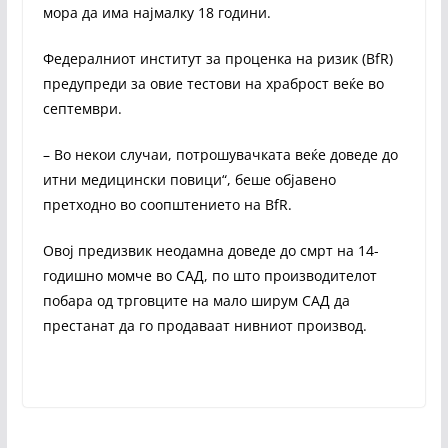
мора да има најмалку 18 години.
Федералниот институт за проценка на ризик (BfR)
предупреди за овие тестови на храброст веќе во
септември.
– Во некои случаи, потрошувачката веќе доведе до
итни медицински повици“, беше објавено
претходно во соопштението на BfR.
Овој предизвик неодамна доведе до смрт на 14-
годишно момче во САД, по што производителот
побара од трговците на мало ширум САД да
престанат да го продаваат нивниот производ.