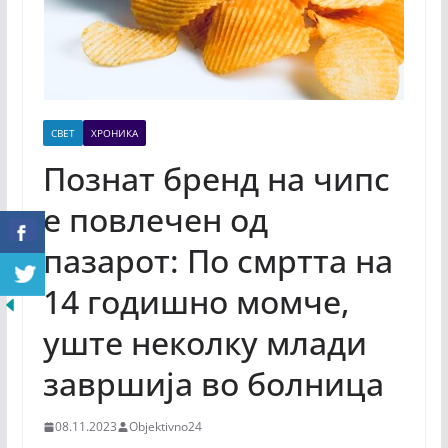
СВЕТ
ХРОНИКА
Познат бренд на чипс
е повлечен од
пазарот: По смртта на
14 годишно момче,
уште неколку млади
завршија во болница
08.11.2023
Objektivno24