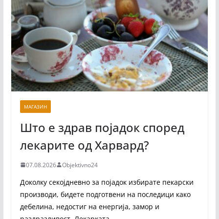
МАГАЗИН
Што е здрав појадок според
лекарите од Харвард?
07.08.2026
Objektivno24
Доколку секојдневно за појадок избирате пекарски
производи, бидете подготвени на последици како
дебелина, недостиг на енергија, замор и
раздразливост. Лекарката