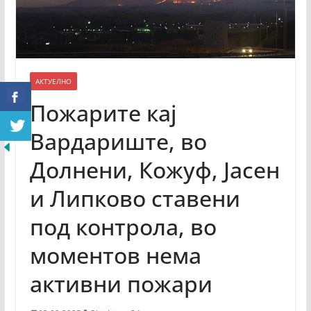
АКТУЕЛНО
Пожарите кај
Вардариште, во
Долнени, Кожуф, Јасен
и Липково ставени
под контрола, во
моментов нема
активни пожари