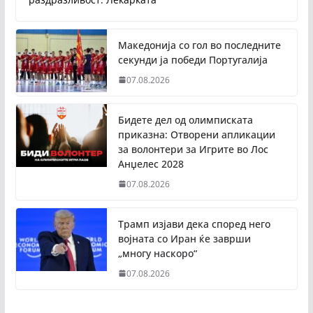
Македонија со гол во последните
секунди ја победи Португалија
07.08.2026
Бидете дел од олимписката
приказна: Отворени апликации
за волонтери за Игрите во Лос
Анџелес 2028
07.08.2026
Трамп изјави дека според него
војната со Иран ќе заврши
„многу наскоро“
07.08.2026