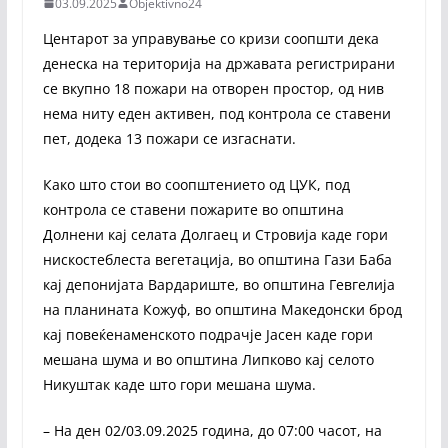
03.09.2025
Objektivno24
Центарот за управување со кризи соопшти дека
денеска на територија на државата регистрирани
се вкупно 18 пожари на отворен простор, од нив
нема ниту еден активен, под контрола се ставени
пет, додека 13 пожари се изгаснати.
Како што стои во соопштението од ЦУК, под
контрола се ставени пожарите во општина
Долнени кај селата Долгаец и Стровија каде гори
нискостеблеста вегетација, во општина Гази Баба
кај депонијата Вардариште, во општина Гевгелија
на планината Кожуф, во општина Македонски брод
кај повеќенаменското подрачје Јасен каде гори
мешана шума и во општина Липково кај селото
Никуштак каде што гори мешана шума.
– На ден 02/03.09.2025 година, до 07:00 часот, на