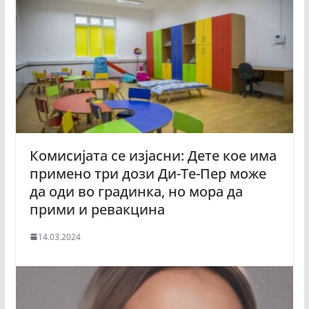
Комисијата се изјасни: Дете кое има
примено три дози Ди-Те-Пер може
да оди во градинка, но мора да
прими и ревакцина
14.03.2024