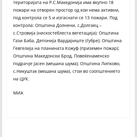
територијата на Р.С.Македонија има вкупно 18
пожари на отворен простор од кои нема активни,
под контрола се 5 и изгаснати се 13 пожари. Под
контрола: Општина Долнени, с.Долгаец –
с.Стровија (нискостеблеста вегетација); Општина
Гази Баба, Депонија Вардариште (ѓубре); Општина
Гевгелија на планината Кожуф (приземен пожар);
Општина Македонски Брод, Повеќенаменско
подрачје Јасен (мешана шума); Општина Липково,
с.Никуштак (мешана шума), стои во соопштението
на ЦУК.
МИА