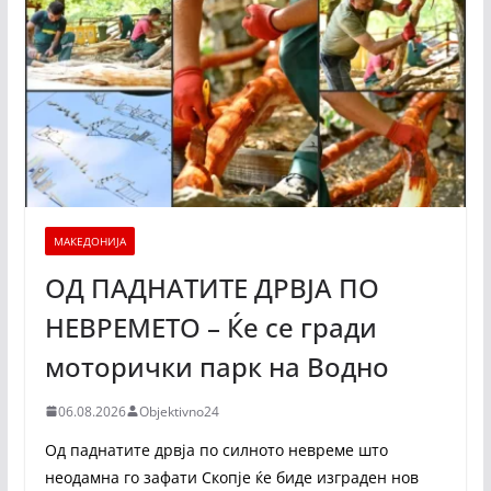
МАКЕДОНИЈА
ОД ПАДНАТИТЕ ДРВЈА ПО
НЕВРЕМЕТО – Ќе се гради
моторички парк на Водно
06.08.2026
Objektivno24
Од паднатите дрвја по силното невреме што
неодамна го зафати Скопје ќе биде изграден нов