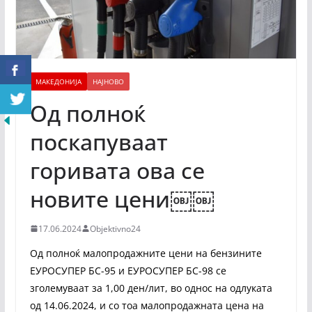
МАКЕДОНИЈА
НАЈНОВО
Од полноќ
поскапуваат
горивата ова се
новите цени￼￼
17.06.2024
Objektivno24
Од полноќ малопродажните цени на бензините
ЕУРОСУПЕР БС-95 и ЕУРОСУПЕР БС-98 се
зголемуваат за 1,00 ден/лит, во однос на одлуката
од 14.06.2024, и со тоа малопродажната цена на