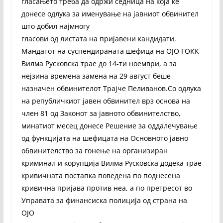
гласањето треба да одржи седница на која ќе
донесе одлука за именување на јавниот обвинител
што добил најмногу
гласови од листата на пријавени кандидати.
Мандатот на суспендираната шефица на ОЈО ГОКК
Вилма Русковска трае до 14-ти ноември, а за
нејзина времена замена на 29 август беше
назначен обвинителот Трајче Пеливанов.Со одлука
на републичкиот јавен обвинител врз основа на
член 81 од Законот за јавното обвинителство,
минатиот месец донесе Решение за оддалечување
од функцијата на шефицата на Основното јавно
обвинителство за гонење на организиран
криминал и корупција Вилма Русковска додека трае
кривичната постапка поведена по поднесена
кривична пријава против неа, а по претресот во
Управата за финансиска полиција од страна на
ОЈО