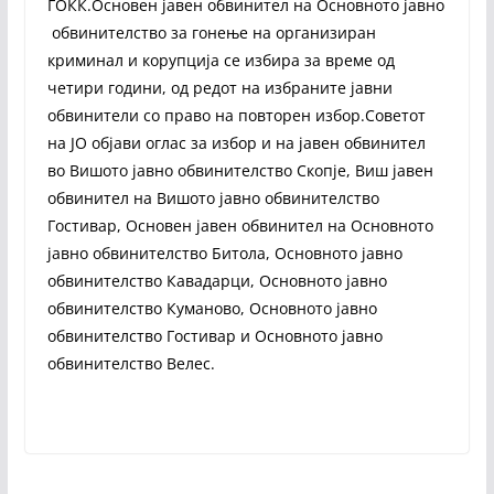
ГОКК.Основен јавен обвинител на Основното јавно
обвинителство за гонење на организиран
криминал и корупција се избира за време од
четири години, од редот на избраните јавни
обвинители со право на повторен избор.Советот
на ЈО објави оглас за избор и на јавен обвинител
во Вишото јавно обвинителство Скопје, Виш јавен
обвинител на Вишото јавно обвинителство
Гостивар, Основен јавен обвинител на Основното
јавно обвинителство Битола, Основното јавно
обвинителство Кавадарци, Основното јавно
обвинителство Куманово, Основното јавно
обвинителство Гостивар и Основното јавно
обвинителство Велес.