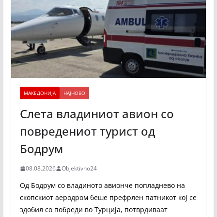
МАКЕДОНИЈА
НАЈНОВО
Слета владиниот авион со
повредениот турист од
Бодрум
08.08.2026
Objektivno24
Од Бодрум со владиното авионче попладнево на
скопскиот аеродром беше префрлен патникот кој се
здобил со побреди во Турција, потврдиваат