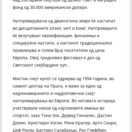
фонд од 30.000 американски долари.
Натпреварувачи од дваесетина земји ќе настапат
во дисциплините street, vert и bowl. Натпреварите
ќе вклучуваат квалификации, финалиња и
специјални настапи, а настанот традиционално
привлекува и голем број посетители од цела
Европа. Овој тридневен фестивал е дел од
Светскиот скејбординг куп.
Мистик скејт купот се одржува од 1994 година, во
самиот центар на Прага, и важи за едно од
најреномираните и најдолговечни скејт
натпреварувања во Европа. Во неговата историја
учествувале некои од најголемите имиња во
спортот, како Тони Хок, Дејвид Гонзалес, Дастин
Долин, Кристијан Хосои, Рони Кригер, Арто Саари,
Џеф Роули, Бастиен Салабанци, Рун Глифберг,