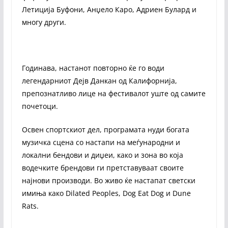
Летиција Буфони, Анџело Кaро, Адриен Булард и
многу други.
Годинава, настанот повторно ќе го води
легендарниот Дејв Данкан од Калифорнија,
препознатливо лице на фестивалот уште од самите
почетоци.
Освен спортскиот дел, програмата нуди богата
музичка сцена со настапи на меѓународни и
локални бендови и диџеи, како и зона во која
водечките брендови ги претставуваат своите
најнови производи. Во живо ќе настапат светски
имиња како Dilated Peoples, Dog Eat Dog и Dune
Rats.