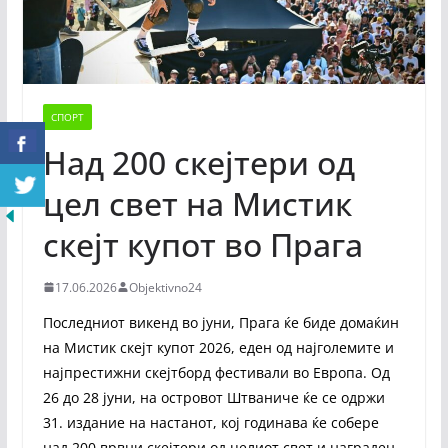
СПОРТ
Над 200 скејтери од
цел свет на Мистик
скејт купот во Прага
17.06.2026
Objektivno24
Последниот викенд во јуни, Прага ќе биде домаќин
на Мистик скејт купот 2026, еден од најголемите и
најпрестижни скејтборд фестивали во Европа. Од
26 до 28 јуни, на островот Штваниче ќе се одржи
31. издание на настанот, кој годинава ќе собере
над 200 врвни скејтери од целиот свет и награден