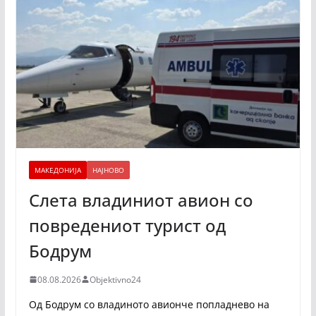
МАКЕДОНИЈА
НАЈНОВО
Слета владиниот авион со
повредениот турист од
Бодрум
08.08.2026
Objektivno24
Од Бодрум со владиното авионче попладнево на