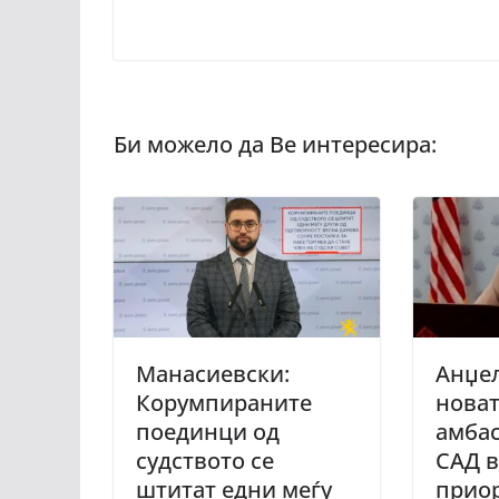
Манасиевски:
Анџел
Корумпираните
нова
поединци од
амбас
судството се
САД в
штитат едни меѓу
приор