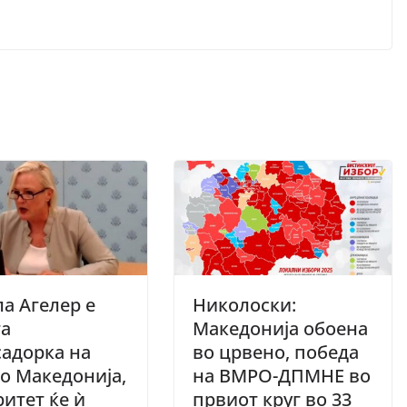
а Агелер е
Николоски:
та
Македонија обоена
адорка на
во црвено, победа
о Македонија,
на ВМРО-ДПМНЕ во
итет ќе ѝ
првиот круг во 33