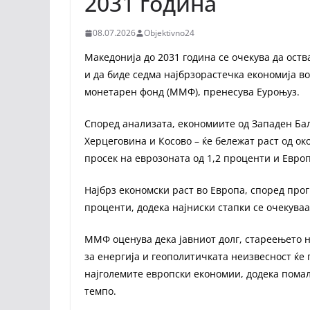
2031 година
08.07.2026
Objektivno24
Македонија до 2031 година се очекува да ост
и да биде седма најбрзорастечка економија в
монетарен фонд (ММФ), пренесува Еуроњуз.
Според анализата, економиите од Западен Балк
Херцеговина и Косово – ќе бележат раст од о
просек на еврозоната од 1,2 проценти и Европ
Најбрз економски раст во Европа, според про
проценти, додека најниски стапки се очекуваа
ММФ оценува дека јавниот долг, стареењето н
за енергија и геополитичката неизвесност ќе
најголемите европски економии, додека помал
темпо.