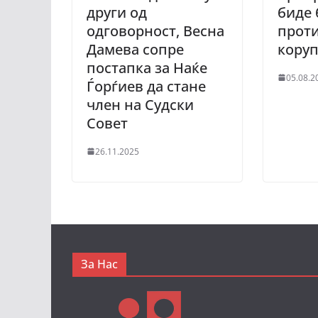
други од
биде 
одговорност, Весна
прот
Дамева сопре
кору
постапка за Наќе
05.08.2
Ѓорѓиев да стане
член на Судски
Совет
26.11.2025
За Нас