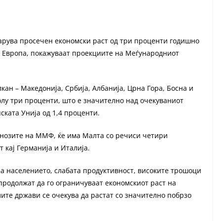
варува просечен економски раст од три проценти годишно
о Европа, покажуваат проекциите на Меѓународниот
ан – Македонија, Србија, Албанија, Црна Гора, Босна и
колу три проценти, што е значително над очекуваниот
ската Унија од 1,4 проценти.
гнозите на ММФ, ќе има Малта со речиси четири
т кај Германија и Италија.
а населението, слабата продуктивност, високите трошоци
 продолжат да го ограничуваат економскиот раст на
ите држави се очекува да растат со значително побрзо