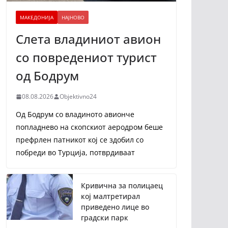
МАКЕДОНИЈА
НАЈНОВО
Слета владиниот авион
со повредениот турист
од Бодрум
08.08.2026
Objektivno24
Од Бодрум со владиното авионче
попладнево на скопскиот аеродром беше
префрлен патникот кој се здобил со
побреди во Турција, потврдиваат
Кривична за полицаец
кој малтретирал
приведено лице во
градски парк