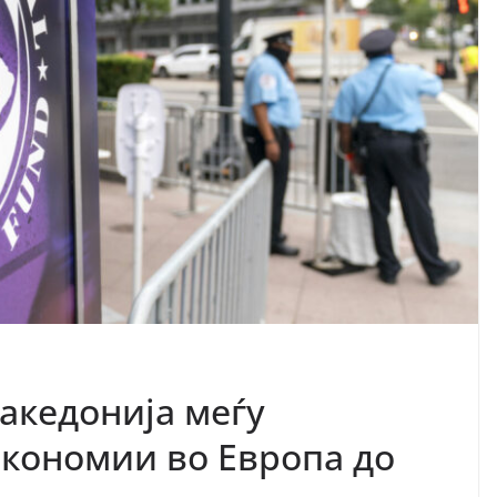
акедонија меѓу
економии во Европа до