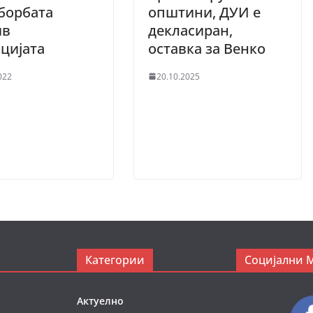
борбата
општини, ДУИ е
ив
декласиран,
пцијата
оставка за Венко
022
20.10.2025
Категории
Социјални 
Актуелно