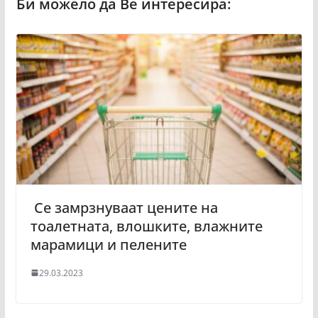
Се замрзнуваат цените на
тоалетната, влошките, влажните
марамици и пелените
29.03.2023