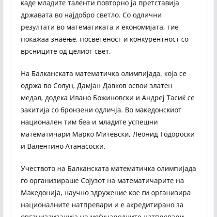
каде младите таленти повторно ја претставија
државата во најдобро светло. Со одлични
резултати во математиката и економијата, тие
покажаа знаење, посветеност и конкурентност со
врсниците од целиот свет.
На Балканската математичка олимпијада, која се
одржа во Солун, Дамјан Давков освои златен
медал, додека Ивано Божиновски и Андреј Тасиќ се
закитија со бронзени одличја. Во македонскиот
национален тим беа и младите успешни
математичари Марко Митевски, Леонид Тодороски
и Валентино Атанасоски.
Учеството на Балканската математичка олимпијада
го организираше Сојузот на математичарите на
Македонија, научно здружение кое ги организира
националните натпревари и е акредитирано за
организаизација на меѓународните натпревари.