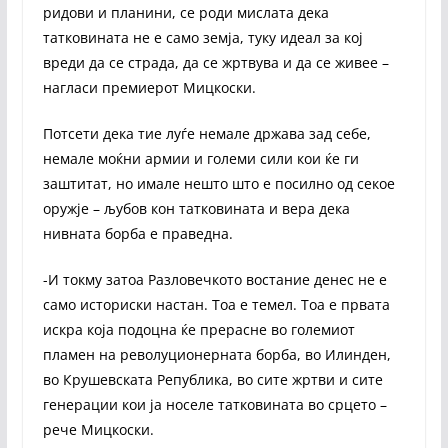
ридови и планини, се роди мислата дека
татковината не е само земја, туку идеал за кој
вреди да се страда, да се жртвува и да се живее –
нагласи премиерот Мицкоски.
Потсети дека тие луѓе немале држава зад себе,
немале моќни армии и големи сили кои ќе ги
заштитат, но имале нешто што е посилно од секое
оружје – љубов кон татковината и вера дека
нивната борба е праведна.
-И токму затоа Разловечкото востание денес не е
само историски настан. Тоа е темел. Тоа е првата
искра која подоцна ќе прерасне во големиот
пламен на револуционерната борба, во Илинден,
во Крушевската Република, во сите жртви и сите
генерации кои ја носеле татковината во срцето –
рече Мицкоски.