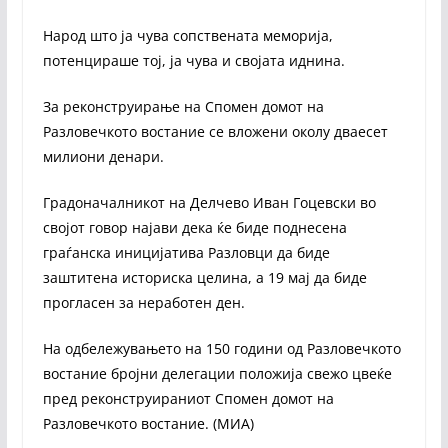
Народ што ја чува сопствената меморија,
потенцираше тој, ја чува и својата иднина.
За реконструирање на Спомен домот на
Разловечкото востание се вложени околу дваесет
милиони денари.
Градоначалникот на Делчево Иван Гоцевски во
својот говор најави дека ќе биде поднесена
граѓанска иницијатива Разловци да биде
заштитена историска целина, а 19 мај да биде
прогласен за неработен ден.
На одбележувањето на 150 години од Разловечкото
востание бројни делегации положија свежо цвеќе
пред реконструираниот Спомен домот на
Разловечкото востание. (МИА)