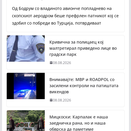
Од Бодрум со владиното авионче попладнево на
скопскиот аеродром беше префрлен патникот кој се
здобил со побреди во Турција, потврдиваат
Кривична за полицаец кој
малтретирал приведено лице во
градски парк
08.08.2026
Внимавајте: МВР и ROADPOL со
засилени контроли на патиштата
викендов
08.08.2026
Мицкоски: Карпалак е наша
заедничка рана, но и наша
обврска да паметиме