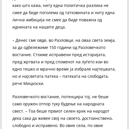
како што кажа, ниту една политичка разлика не
смее да биде поголема од татковината и ниту една
лична амбиција не смее да биде поважна од
иднината на нашите деца.
– Денес сме овде, во Разловци, на оваа света земја,
за да одбележиме 150 години од Разловечкото
востание. Стоиме исправени пред историјата,
пред жртвата и пред споменот на луѓето кои во
едно тешко и мрачно време ја избрале најтешката,
но и најсветата патека – патеката на слободата,
рече Мицкоски.
Разловечкото востание, потенцира тој, не беше
само оружен отпор туку будење на народната
свест. – Тоа беше првиот силен крик на народот
дека сака да живее свој на своето, достоинствено,
слободно и исправено. Во овие села, по овие