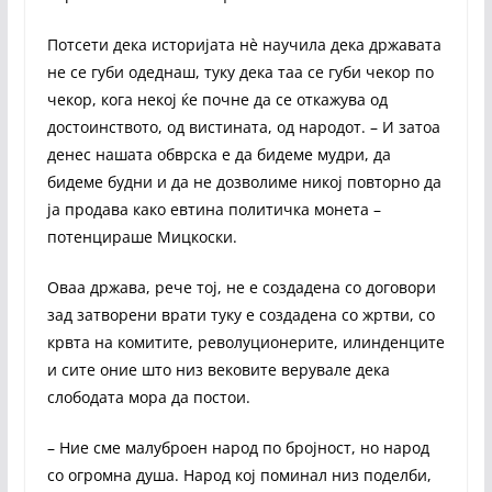
Потсети дека историјата нè научила дека државата
не се губи одеднаш, туку дека таа се губи чекор по
чекор, кога некој ќе почне да се откажува од
достоинството, од вистината, од народот. – И затоа
денес нашата обврска е да бидеме мудри, да
бидеме будни и да не дозволиме никој повторно да
ја продава како евтина политичка монета –
потенцираше Мицкоски.
Оваа држава, рече тој, не е создадена со договори
зад затворени врати туку е создадена со жртви, со
крвта на комитите, револуционерите, илинденците
и сите оние што низ вековите верувале дека
слободата мора да постои.
– Ние сме малуброен народ по бројност, но народ
со огромна душа. Народ кој поминал низ поделби,