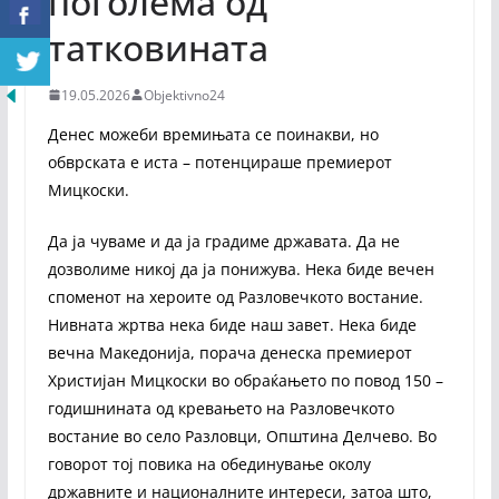
поголема од
татковината
19.05.2026
Objektivno24
Денес можеби времињата се поинакви, но
обврската е иста – потенцираше премиерот
Мицкоски.
Да ја чуваме и да ја градиме државата. Да не
дозволиме никој да ја понижува. Нека биде вечен
споменот на хероите од Разловечкото востание.
Нивната жртва нека биде наш завет. Нека биде
вечна Македонија, порача денеска премиерот
Христијан Мицкоски во обраќањето по повод 150 –
годишнината од кревањето на Разловечкото
востание во село Разловци, Општина Делчево. Во
говорот тој повика на обединување околу
државните и националните интереси, затоа што,