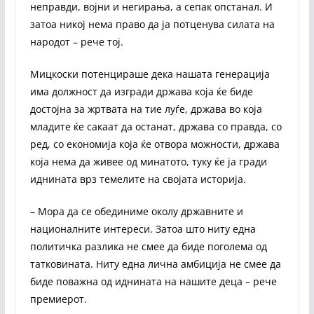
неправди, војни и негирања, а сепак опстанал. И
затоа никој нема право да ја потценува силата на
народот – рече тој.
Мицкоски потенцираше дека нашата генерација
има должност да изгради држава која ќе биде
достојна за жртвата на тие луѓе, држава во која
младите ќе сакаат да останат, држава со правда, со
ред, со економија која ќе отвора можности, држава
која нема да живее од минатото, туку ќе ја гради
иднината врз темелите на својата историја.
– Мора да се обединиме околу државните и
националните интереси. Затоа што ниту една
политичка разлика не смее да биде поголема од
татковината. Ниту една лична амбиција не смее да
биде поважна од иднината на нашите деца – рече
премиерот.