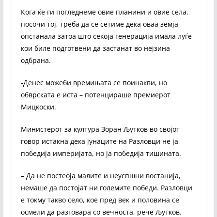
Кога ќе ги погледнеме овие планини и овие села,
посочи тој, треба да се сетиме дека оваа земја
опстанала затоа што секоја генерација имала луѓе
кои биле подготвени да застанат во нејзина
одбрана.
-Денес можеби времињата се поинакви, но
обврската е иста – потенцираше премиерот
Мицкоски.
Министерот за култура Зоран Љутков во својот
говор истакна дека јунаците на Разловци не ја
победија империјата, но ја победија тишината.
– Да не постеоја малите и неуспшни востанија,
немаше да постојат ни големите победи. Разловци
е токму такво село, кое пред век и половина се
осмели да разговара со вечноста, рече Љутков.