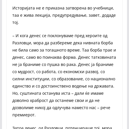
Историјата не е приказна затворена во учебници,
таа е жива лекција, предупредување, завет, додаде
тој.
– И кога денес се поклонуваме пред хероите од
Разловци, мора да разбереме дека нивната борба
не била само за тогашното време. Таа борба трае и
денес, само во поинаква форма. Денес татковината
не ја браниме со пушка во рака. Денес ја браниме
со мудрост, со работа, со економски развој, со
силни институции, со образование, со национално
единство и со достоинствено водење на државата.
Но, суштината останува иста – дали ќе имаме
доволно храброст да останеме свои и да не
дозволиме никој да одлучува наместо нас – рече
премиерот.
Затоа денес, од Разловци, потенцираше тој, мора