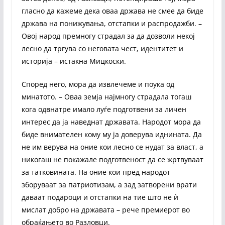
гласно да кажеме дека оваа држава не смее да биде
држава на понижувања, отстапки и распродажби. –
Овој народ премногу страдал за да дозволи некој
лесно да тргува со неговата чест, идентитет и
историја – истакна Мицкоски.
Според него, мора да извлечеме и поука од
минатото. – Оваа земја најмногу страдала тогаш
кога одвнатре имало луѓе подготвени за личен
интерес да ја наведнат државата. Народот мора да
биде внимателен кому му ја доверува иднината. Да
не им верува на оние кои лесно се нудат за власт, а
никогаш не покажале подготвеност да се жртвуваат
за татковината. На оние кои пред народот
зборуваат за патриотизам, а зад затворени врати
даваат подароци и отстапки на тие што не ѝ
мислат добро на државата – рече премиерот во
обраќањето во Разловци.