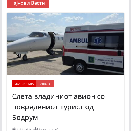
Најнови Вести
МАКЕДОНИЈА
НАЈНОВО
Слета владиниот авион со
повредениот турист од
Бодрум
08.08.2026
Objektivno24