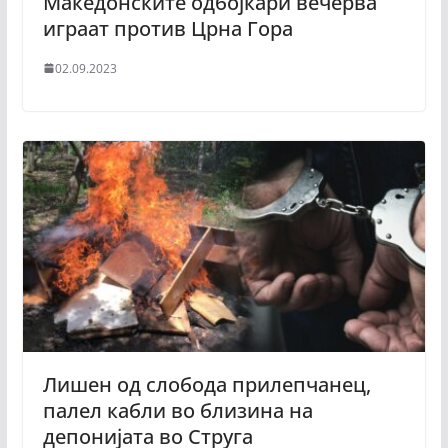
Македонските одбојкари вечерва
играат против Црна Гора
02.09.2023
Лишен од слобода прилепчанец,
палел кабли во близина на
депонијата во Струга