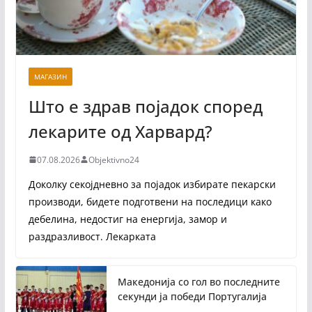
МАГАЗИН
Што е здрав појадок според
лекарите од Харвард?
07.08.2026
Objektivno24
Доколку секојдневно за појадок избирате пекарски
производи, бидете подготвени на последици како
дебелина, недостиг на енергија, замор и
раздразливост. Лекарката
Македонија со гол во последните
секунди ја победи Португалија