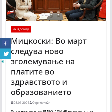
МАКЕДОНИЈА
Мицкоски: Во март
следува ново
зголемување на
платите во
здравството и
образованието
03.01.2026
Objektivno24
Претседателот на ВМРО-ДПМНЕ во интервју за