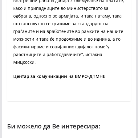
внатрешни работи добија зголемување на платите,
како и припадниците во Министерството за
одбрана, односно во армијата, и така натаму, така
што апсолутно се грижиме за стандардот на
граѓаните и на вработените во рамките на нашите
можности и така ќе продолжиме и во иднина, а го
фасилитираме и социјалниот дијалог помеѓу
работниците и работодавачите”, истакна
Мицкоски.
Центар за комуникации на ВМРО-ДПМНЕ