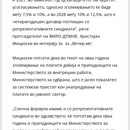
усогласувањето, односно зголемувањето ќе биде
меѓу 7,5% и 10%, а во 2028 меѓу 10% и 12,5%, што е
четиригодишен договор потпишан со
репрезентативните синдикати”, рече
претседателот на ВМРО-ДПМНЕ, Христијан
Мицкоски во интервју за за „Вечер.мк“.
Мицкоски потсети дека во текот на оваа година
зголемување на платите добија и припадниците на
Министерството за внатрешни работи,
Министерството за одбрана, што е јасен показател
за системски пристап кон унапредување на
платите во јавниот сектор.
„Слична формула имаме и со репрезентативните
синдикати во здравството; ќе потсетам дека оваа
година и припадниците на Министерството за