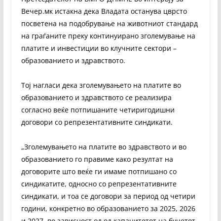
Вечер.мк истакна дека Владата останува цврсто
посветена на подобрување на животниот стандард
на граѓаните преку континуирано зголемување на
платите и инвестиции во клучните сектори –
образованието и здравството.
Тој нагласи дека зголемувањето на платите во
образованието и здравството се реализира
согласно веќе потпишаните четиригодишни
договори со репрезентативните синдикати.
„Зголемувањето на платите во здравството и во
образованието го правиме како резултат на
договорите што веќе ги имаме потпишано со
синдикатите, односно со репрезентативните
синдикати, и тоа се договори за период од четири
години, конкретно во образованието за 2025, 2026
и 2027, во зависност од од капацитетот на буџетот,