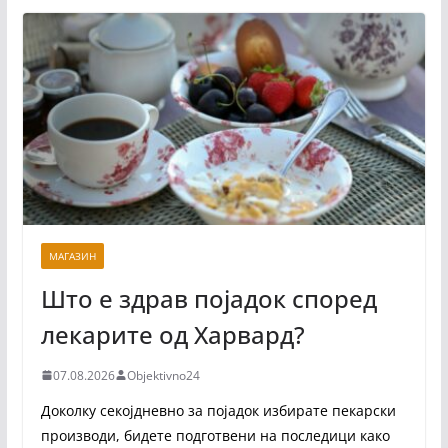
МАГАЗИН
Што е здрав појадок според
лекарите од Харвард?
07.08.2026
Objektivno24
Доколку секојдневно за појадок избирате пекарски
производи, бидете подготвени на последици како