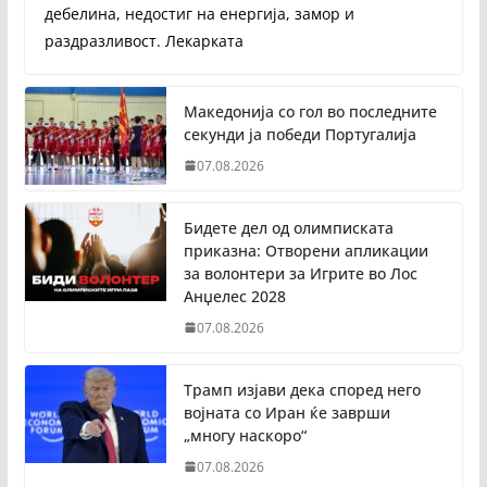
дебелина, недостиг на енергија, замор и
раздразливост. Лекарката
Македонија со гол во последните
секунди ја победи Португалија
07.08.2026
Бидете дел од олимписката
приказна: Отворени апликации
за волонтери за Игрите во Лос
Анџелес 2028
07.08.2026
Трамп изјави дека според него
војната со Иран ќе заврши
„многу наскоро“
07.08.2026