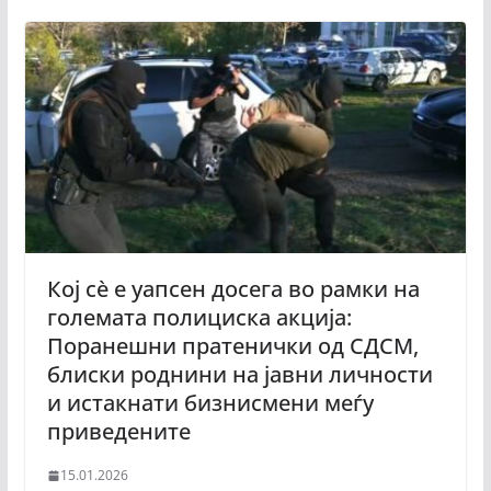
Кој сè е уапсен досега во рамки на
големата полициска акција:
Поранешни пратенички од СДСМ,
блиски роднини на јавни личности
и истакнати бизнисмени меѓу
приведените
15.01.2026