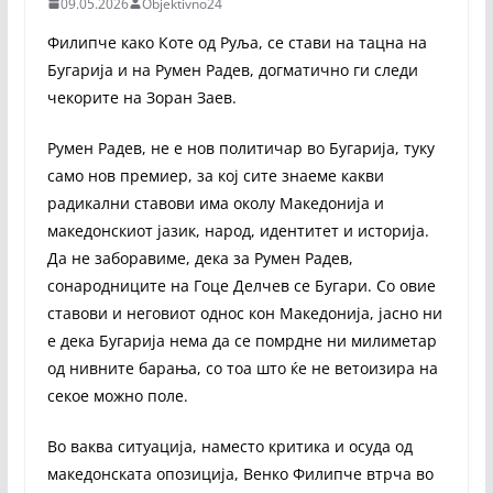
09.05.2026
Objektivno24
Филипче како Коте од Руља, се стави на тацна на
Бугарија и на Румен Радев, догматично ги следи
чекорите на Зоран Заев.
Румен Радев, не е нов политичар во Бугарија, туку
само нов премиер, за кој сите знаеме какви
радикални ставови има околу Македонија и
македонскиот јазик, народ, идентитет и историја.
Да не заборавиме, дека за Румен Радев,
сонародниците на Гоце Делчев се Бугари. Со овие
ставови и неговиот однос кон Македонија, јасно ни
е дека Бугарија нема да се помрдне ни милиметар
од нивните барања, со тоа што ќе не ветоизира на
секое можно поле.
Во ваква ситуација, наместо критика и осуда од
македонската опозиција, Венко Филипче втрча во