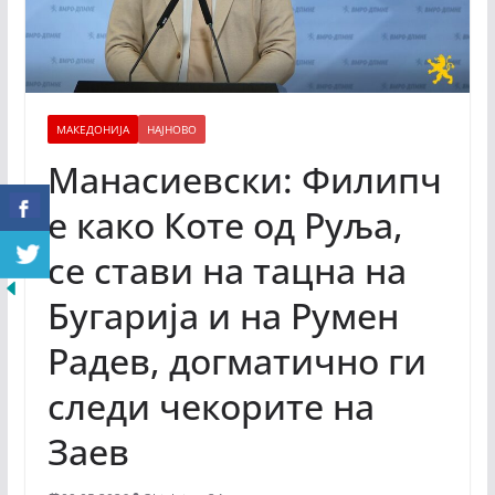
МАКЕДОНИЈА
НАЈНОВО
Манасиевски: Филипч
е како Коте од Руља,
се стави на тацна на
Бугарија и на Румен
Радев, догматично ги
следи чекорите на
Заев