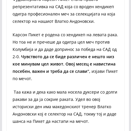
репрезентативка на САД која со вроден хендикеп
одигра професионален меч за селекцијата на која
селектор на нашиот Влатко Андоновски.
Карсон Пикет е родена со хендикеп на левата рака.
Но тоа не и пречеше да одигра цел меч против
Колумбија и да даде допринос за победа на САД од
2-0.
Чувството да се биде различен е нешто низ
кое минувам цел живот. Овој месец е навистина
посебен, важен и треба да се слави“,
изјави Пикет
по мечот.
Таа кажа и дека како мала носела дуксери со долги
ракави за да ја сокрие раката. Удел во овој
историски ден има македонскиот тренер Влатко
Андоновски кој е селектор на САД, токму тој и даде
шанса на Пикет да настапи на мечот.