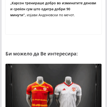
„Карсон тренираше добро во изминатите денови
и среќен сум што одигра добри 90
минути“,
изјави Андоновски по мечот.