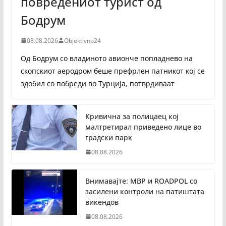
повредениот турист од
Бодрум
08.08.2026
Objektivno24
Од Бодрум со владиното авионче попладнево на
скопскиот аеродром беше префрлен патникот кој се
здобил со побреди во Турција, потврдиваат
Кривична за полицаец кој
малтретирал приведено лице во
градски парк
08.08.2026
Внимавајте: МВР и ROADPOL со
засилени контроли на патиштата
викендов
08.08.2026