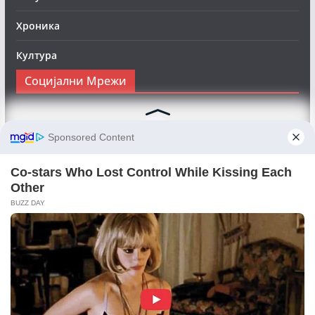
Хроника
Култура
Социјални Мрежи
Следете нè на Фејсбук за да сте во тек со најновите
вести:
Objektivno24.mk