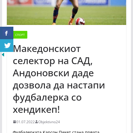
СПОРТ
Македонскиот
селектор на САД,
Андоновски даде
дозвола да настапи
фудбалерка со
хендикеп!
01.07.2022
Objektivno24
Фудбалерката Карсон Пикет стана првата