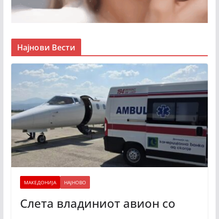
Најнови Вести
МАКЕДОНИЈА
НАЈНОВО
Слета владиниот авион со