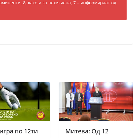
таминенти, 8, како и за нехигиена, 7 – информираат од
 игра по 12ти
Митева: Од 12