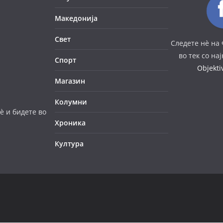
Македонија
Свет
Следете нè на 
во тек со на
Спорт
Objekt
Магазин
Колумни
è и бидете во
Хроника
Култура