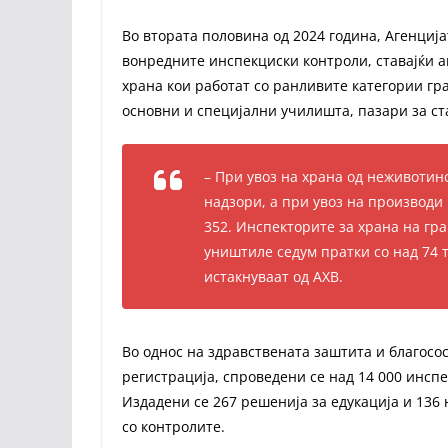
Во втората половина од 2024 година, Агенциј
вонредните инспекциски контроли, ставајќи а
храна кои работат со ранливите категории гра
основни и специјални училишта, пазари за ста
– При увоз на храна од неживотин
надзори, а при увоз на производи 
352. Инспекторите за храна на гр
уништиле седум пратки со над 74 
истакнуваат од АХВ.
Во однос на здравствената заштита и благосо
регистрација, спроведени се над 14 000 инсп
Издадени се 267 решенија за едукација и 136
со контролите.