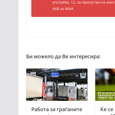
употреба, 12, за присуство на кон
АХВ за МИА.
Работа за граѓаните
Ќе се