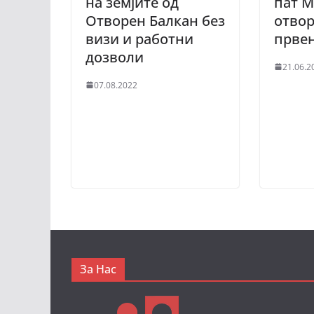
на земјите од
пат 
Отворен Балкан без
отво
визи и работни
првен
дозволи
21.06.2
07.08.2022
За Нас