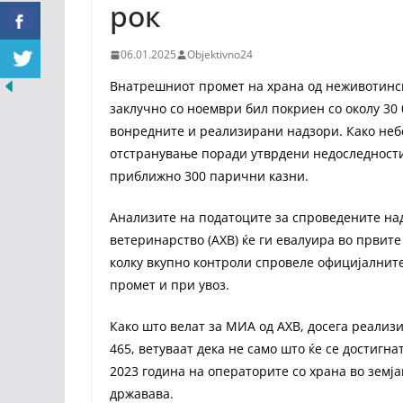
рок
06.01.2025
Objektivno24
Внатрешниот промет на храна од неживотинско
заклучно со ноември бил покриен со околу 30 
вонредните и реализирани надзори. Како неб
отстранување поради утврдени недоследности 
приближно 300 парични казни.
Анализите на податоците за спроведените над
ветеринарство (АХВ) ќе ги евалуира во првите 
колку вкупно контроли спровеле официјалнит
промет и при увоз.
Како што велат за МИА од АХВ, досега реализ
465, ветуваат дека не само што ќе се достигна
2023 година на операторите со храна во земја
државава.