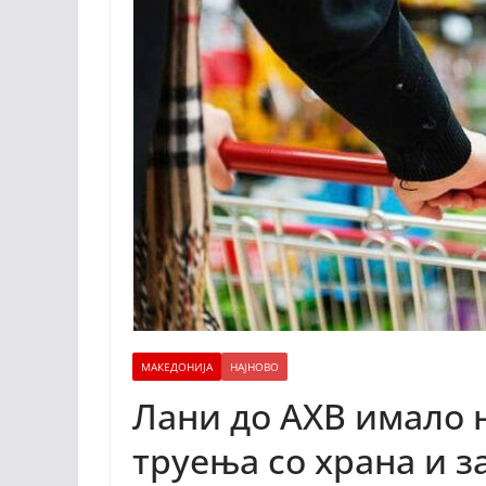
МАКЕДОНИЈА
НАЈНОВО
Лани до АХВ имало н
труења со храна и з