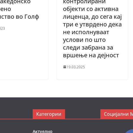
Македонско
контролирани
рено
објекти со активна
ство во Голф
лиценца, до сега кај
три е утврдено дека
023
не исполнуваат
услови по што
следи забрана за
вршење на дејност
19.03.2025
Категории
Социјални 
Актуелно