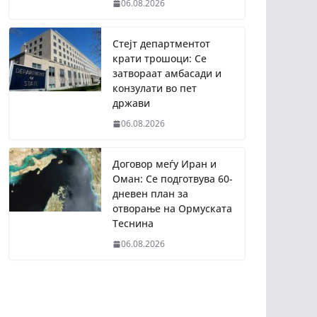
06.08.2026
Стејт департментот
крати трошоци: Се
затвораат амбасади и
конзулати во пет
држави
06.08.2026
Договор меѓу Иран и
Оман: Се подготвува 60-
дневен план за
отворање на Ормуската
Теснина
06.08.2026