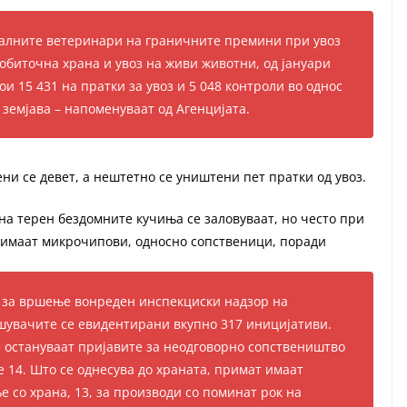
ијалните ветеринари на граничните премини при увоз
добиточна храна и увоз на живи животни, од јануари
ои 15 431 на пратки за увоз и 5 048 контроли во однос
 земјава – напоменуваат од Агенцијата.
ни се девет, а нештетно се уништени пет пратки од увоз.
 на терен бездомните кучиња се заловуваат, но често при
е имаат микрочипови, односно сопственици, поради
и за вршење вонреден инспекциски надзор на
шувачите се евидентирани вкупно 317 иницијативи.
 остануваат пријавите за неодговорно сопствеништво
е 14. Што се однесува до храната, примат имаат
 со храна, 13, за производи со поминат рок на