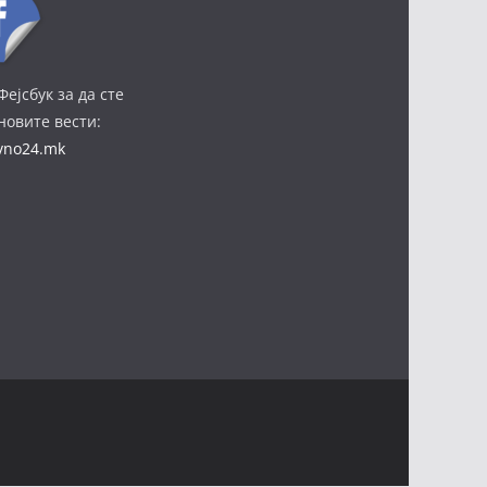
Фејсбук за да сте
јновите вести:
ivno24.mk