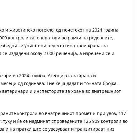
 и животинско потекло, од почетокот на 2024 година
000 контроли кај оператори во рамки на редовните,
езбедни се уништени педесеттина тони храна, за
се издадени околу 2 000 решенија, а изречени се и
зори во 2024 година, Агенцијата за храна и
месеци од годинава. Тие ќе ја дадат и точната бројка –
е ветеринари и инспекторите за храна во внатрешниот
ираните контроли во внатрешниот промет и при увоз, 117
т, туку и ќе се надминат спроведените 125 909 контроли во
ва и на пратки што се увезуваат и транзитираат низ