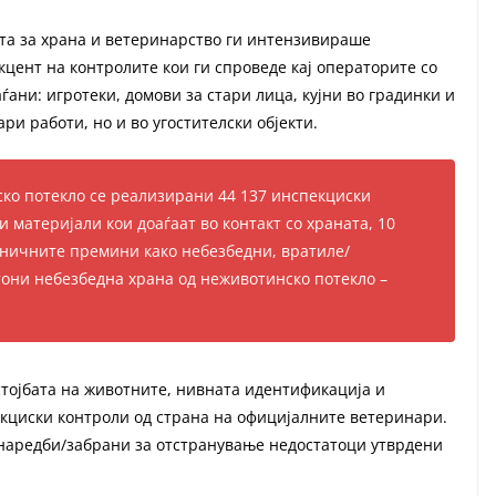
ата за храна и ветеринарство ги интензивираше
кцент на контролите кои ги спроведе кај операторите со
ѓани: игротеки, домови за стари лица, кујни во градинки и
ри работи, но и во угостителски објекти.
ско потекло се реализирани 44 137 инспекциски
и материјали кои доаѓаат во контакт со храната, 10
аничните премини како небезбедни, вратиле/
тони небезбедна храна од неживотинско потекло –
стојбата на животните, нивната идентификација и
екциски контроли од страна на официјалните ветеринари.
 наредби/забрани за отстранување недостатоци утврдени