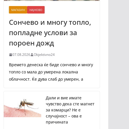
МАГАЗИН
НАЈНОВО
Сончево и многу топло,
попладне услови за
пороен дожд
07.08.2026
Objektivno24
Времето денеска ќе биде сончево и многу
топло со мала до умерена локална
облачност. Ќе дува слаб до умерен, а
Дали и вие имате
чувство дека сте магнет
за комарци? Не е
случајност – ова е
причината