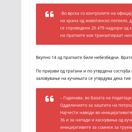
-Во врска со контролите на офиц
на храна од животинско потекло, 
се спроведени 20 479 надзори од к
на пратките кои транзитираат низ
Вкупно 14 од пратките биле небезбедни. Врате
По пријави од граѓани и по утврдена состојба
заловување на кучињата се утврдува дека ти
– Годинава, во Базата на податоц
Одделението за заштита на потро
Најчести наводи во иницијативите
36 и за напади и каснувања од куч
иницијативите за сомнеж за труење