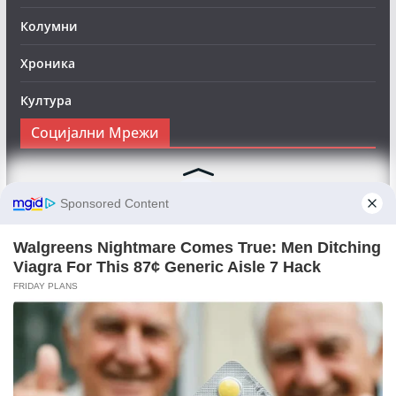
Колумни
Хроника
Култура
Социјални Мрежи
Следете нè на Фејсбук за да сте во тек со најновите
вести:
Objektivno24.mk