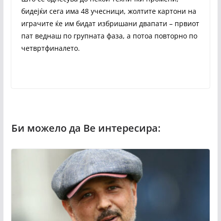
бидејќи сега има 48 учесници, жолтите картони на
играчите ќе им бидат избришани двапати – првиот
пат веднаш по групната фаза, а потоа повторно по
четвртфиналето.