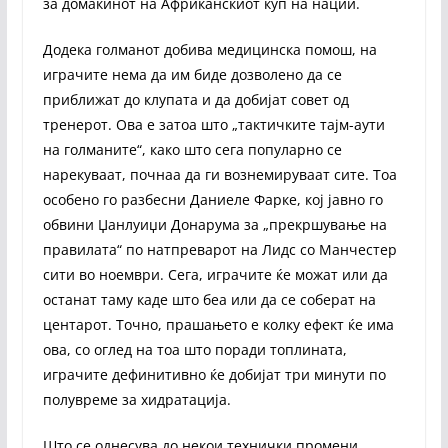
за домаќинот на Африканскиот куп на нации.
Додека голманот добива медицинска помош, на
играчите нема да им биде дозволено да се
приближат до клупата и да добијат совет од
тренерот. Ова е затоа што „тактичките тајм-аути
на голманите“, како што сега популарно се
нарекуваат, почнаа да ги вознемируваат сите. Тоа
особено го разбесни Даниеле Фарке, кој јавно го
обвини Џанлуиџи Донарума за „прекршување на
правилата“ по натпреварот на Лидс со Манчестер
сити во ноември. Сега, играчите ќе можат или да
останат таму каде што беа или да се соберат на
центарот. Точно, прашањето е колку ефект ќе има
ова, со оглед на тоа што поради топлината,
играчите дефинитивно ќе добијат три минути по
полувреме за хидратација.
Што се однесува до некои технички промени,