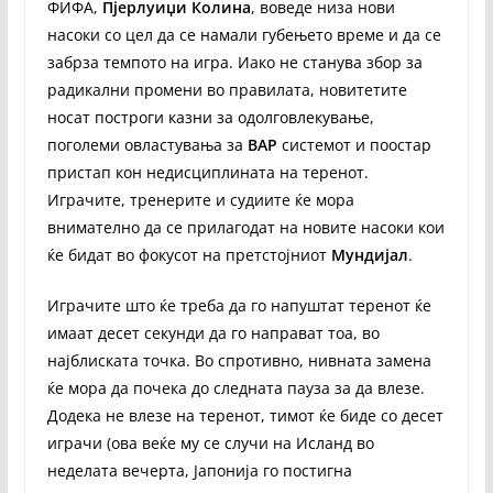
ФИФА,
Пјерлуиџи Колина
, воведе низа нови
насоки со цел да се намали губењето време и да се
забрза темпото на игра. Иако не станува збор за
радикални промени во правилата, новитетите
носат построги казни за одолговлекување,
поголеми овластувања за
ВАР
системот и поостар
пристап кон недисциплината на теренот.
Играчите, тренерите и судиите ќе мора
внимателно да се прилагодат на новите насоки кои
ќе бидат во фокусот на претстојниот
Мундијал
.
Играчите што ќе треба да го напуштат теренот ќе
имаат десет секунди да го направат тоа, во
најблиската точка. Во спротивно, нивната замена
ќе мора да почека до следната пауза за да влезе.
Додека не влезе на теренот, тимот ќе биде со десет
играчи (ова веќе му се случи на Исланд во
неделата вечерта, Јапонија го постигна