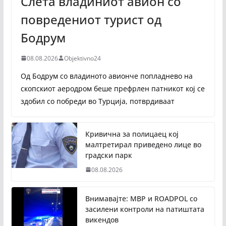
Слета владиниот авион со
повредениот турист од
Бодрум
08.08.2026
Objektivno24
Од Бодрум со владиното авионче попладнево на
скопскиот аеродром беше префрлен патникот кој се
здобил со побреди во Турција, потврдиваат
Кривична за полицаец кој
малтретирал приведено лице во
градски парк
08.08.2026
Внимавајте: МВР и ROADPOL со
засилени контроли на патиштата
викендов