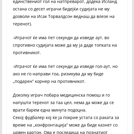
единствениот гол на натпреварот, додека Исланд
остана со десет играчи бидејќи судијата не му
дозволи на Исак Торвалдсон веднаш да влезе на
теренот).
-Играчот ќе има пет секунди да изведе аут, во
спротивно судијата може да му ја даде топката на
противникот.
-Играчот ќе има пет секунди да изведе гол-аут, но
ако не го направи тоа, ризикува да му биде
„подарен” корнер на противникот.
Доколку играч побара медицинска помош и го
напушти теренот за таа цел, нема да може да се
врати барем една минута подоцна.
Секој фудбалер кој ќе ја покрие устата со раката за
време на „конфронтација“ може да биде казнет со
црвен картон. Ова е последица на познатиот