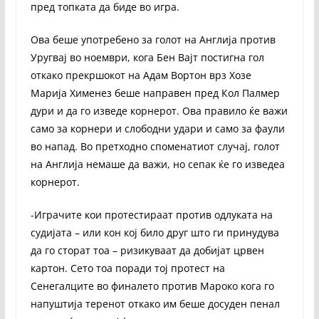
пред топката да биде во игра.
Ова беше употребено за голот на Англија против
Уругвај во ноември, кога Бен Вајт постигна гол
откако прекршокот на Адам Вортон врз Хозе
Марија Хименез беше направен пред Кол Палмер
дури и да го изведе корнерот. Ова правило ќе важи
само за корнери и слободни удари и само за фаули
во напад. Во претходно споменатиот случај, голот
на Англија немаше да важи, но сепак ќе го изведеа
корнерот.
-Играчите кои протестираат против одлуката на
судијата – или кон кој било друг што ги принудува
да го сторат тоа – ризикуваат да добијат црвен
картон. Сето тоа поради тој протест на
Сенегалците во финалето против Мароко кога го
напуштија теренот откако им беше досуден пенал