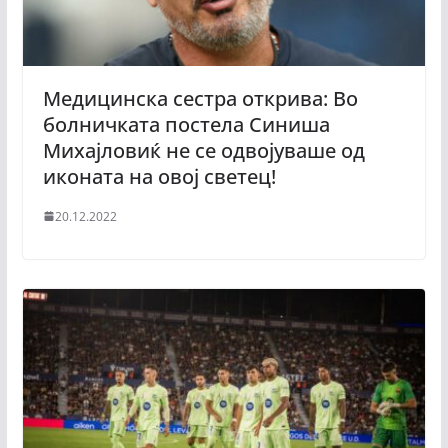
Медицинска сестра открива: Во
болничката постела Синиша
Михајловиќ не се одвојуваше од
иконата на овој светец!
20.12.2022