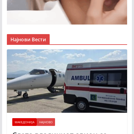
Најнови Вести
МАКЕДОНИЈА
НАЈНОВО