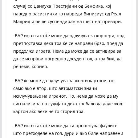
случај со Џанлука Престијани од Бенфика, кој
наводно расистички го навреди Винисиус од Реал
Мадрид и беше суспендиран на шест натпревари.
-ВАР исто така ќе може да одлучува за корнери, под
претпоставка дека тоа ќе се направи брзо, пред да
продолжи играта. Нема да може да се активира за
да се исправи погрешно досуден гол, а тоа бил, да
речеме, корнер.
-ВАР ќе може да одлучува за жолти картони, но
само ако е втор, што автоматски значи
исклучување на играчот. Но, нема да може да му
сигнализира на судијата дека требало да даде жолт
картон ако веќе не го сторил тоа.
-ВАР исто така ќе може да ги проценува фаулите
што претходеле на гол, дури и ако биле направени