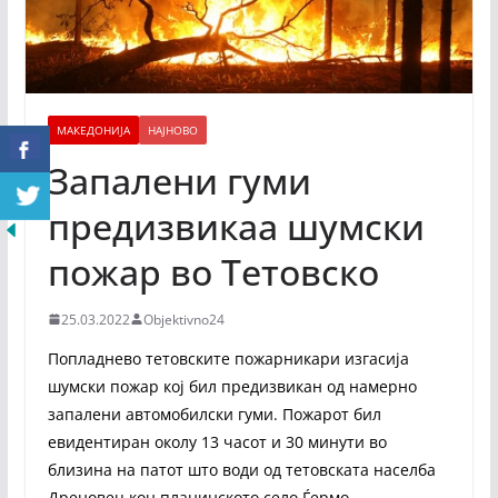
МАКЕДОНИЈА
НАЈНОВО
Запалени гуми
предизвикаа шумски
пожар во Тетовско
25.03.2022
Objektivno24
Попладнево тетовските пожарникари изгасија
шумски пожар кој бил предизвикан од намерно
запалени автомобилски гуми. Пожарот бил
евидентиран околу 13 часот и 30 минути во
близина на патот што води од тетовската населба
Дреновец кон планинското село Ѓермо.