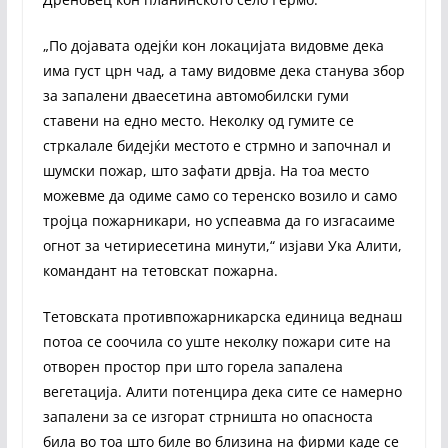
„По дојавата одејќи кон локацијата видовме дека
има густ црн чад, а таму видовме дека станува збор
за запалени дваесетина автомобилски гуми
ставени на едно место. Неколку од гумите се
стркалале бидејќи местото е стрмно и започнал и
шумски пожар, што зафати дрвја. На тоа место
можевме да одиме само со теренско возило и само
тројца пожарникари, но успеавма да го изгасаиме
огнот за четириесетина минути,“ изјави Ука Алити,
командант на тетовскат пожарна.
Тетовската противпожарникарска единица веднаш
потоа се соочила со уште неколку пожари сите на
отворен простор при што горела запалена
вегетација. Алити потенцира дека сите се намерно
запалени за се изгорат стрништа но опасноста
била во тоа што биле во близина на фирми каде се