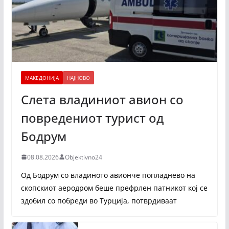
МАКЕДОНИЈА
НАЈНОВО
Слета владиниот авион со
повредениот турист од
Бодрум
08.08.2026
Objektivno24
Од Бодрум со владиното авионче попладнево на
скопскиот аеродром беше префрлен патникот кој се
здобил со побреди во Турција, потврдиваат