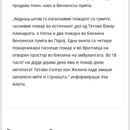
продава плин, како и бензинска пумпа.
„Веднаш штом го изгаснавме пожарот со гумите,
гасневме пожар во источниот дел од Тетово близу
плинарата, а потоа и два пожари во близина
бензинска пумпа во Порој. Една екипа со четири
пожарникари гаснеше пожар и во Вратница на
отворен простор во близина на амбулантата. Во 18
часот ни дојде дојава дека има и пожар долж
автопатот Тетово-Скопје кон Желино каде имаше
запалено меѓи и стрништа,“ информираше Ука
Алити.