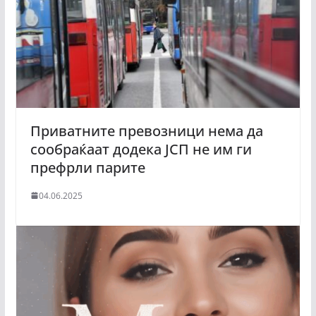
Приватните превозници нема да
сообраќаат додека ЈСП не им ги
префрли парите
04.06.2025