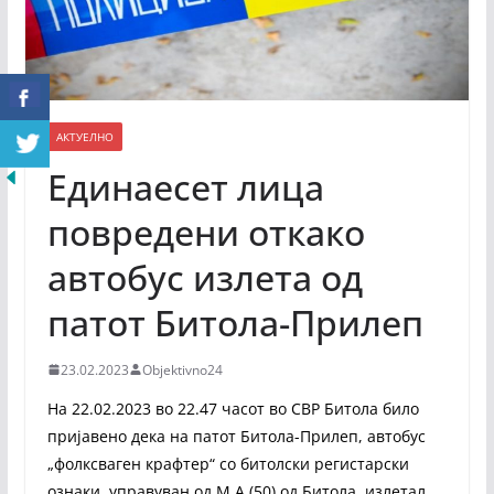
АКТУЕЛНО
Единаесет лица
повредени откако
автобус излета од
патот Битола-Прилеп
23.02.2023
Objektivno24
На 22.02.2023 во 22.47 часот во СВР Битола било
пријавено дека на патот Битола-Прилеп, автобус
„фолксваген крафтер“ со битолски регистарски
ознаки, управуван од М.А.(50) од Битола, излетал