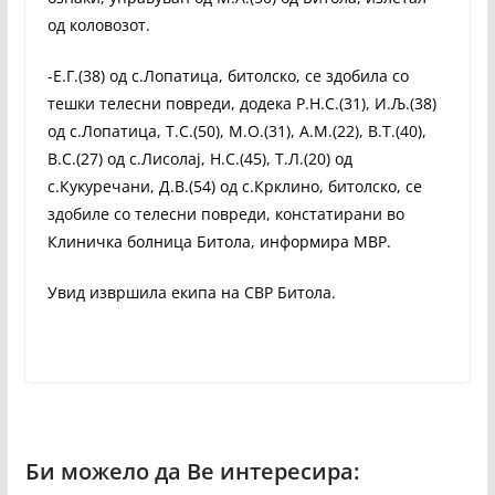
од коловозот.
-Е.Г.(38) од с.Лопатица, битолско, се здобила со
тешки телесни повреди, додека Р.Н.С.(31), И.Љ.(38)
од с.Лопатица, Т.С.(50), М.О.(31), А.М.(22), В.Т.(40),
В.С.(27) од с.Лисолај, Н.С.(45), Т.Л.(20) од
с.Кукуречани, Д.В.(54) од с.Крклино, битолско, се
здобиле со телесни повреди, констатирани во
Клиничка болница Битола, информира МВР.
Увид извршила екипа на СВР Битола.