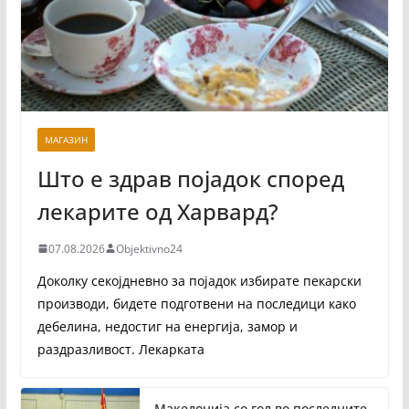
МАГАЗИН
Што е здрав појадок според
лекарите од Харвард?
07.08.2026
Objektivno24
Доколку секојдневно за појадок избирате пекарски
производи, бидете подготвени на последици како
дебелина, недостиг на енергија, замор и
раздразливост. Лекарката
Македонија со гол во последните