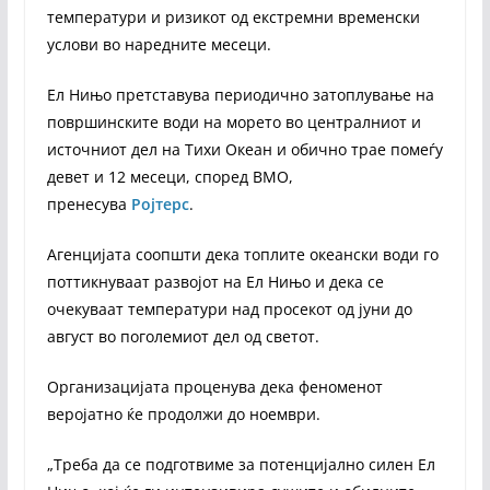
температури и ризикот од екстремни временски
услови во наредните месеци.
Ел Нињо претставува периодично затоплување на
површинските води на морето во централниот и
источниот дел на Тихи Океан и обично трае помеѓу
девет и 12 месеци, според ВМО,
пренесува
Ројтерс
.
Агенцијата соопшти дека топлите океански води го
поттикнуваат развојот на Ел Нињо и дека се
очекуваат температури над просекот од јуни до
август во поголемиот дел од светот.
Организацијата проценува дека феноменот
веројатно ќе продолжи до ноември.
„Треба да се подготвиме за потенцијално силен Ел