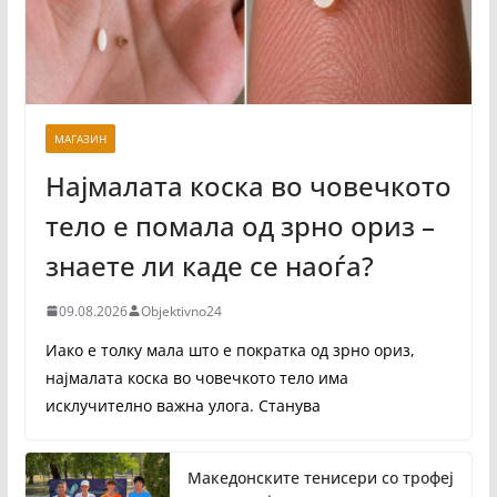
МАГАЗИН
Најмалата коска во човечкото
тело е помала од зрно ориз –
знаете ли каде се наоѓа?
09.08.2026
Objektivno24
Иако е толку мала што е пократка од зрно ориз,
најмалата коска во човечкото тело има
исклучително важна улога. Станува
Македонските тенисери со трофеј