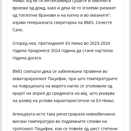
Нињо, кој ќе ги интензивира сушите и обилните
врнежи од дожд, како и дека ќе го зголеми ризикот
од топлотни бранови и на копно и во океаните“,
изјави генералната секретарка на ВМО, Селесте
Сало.
Според неа, претходниот Ел Нињо во 2023-2024
година придонесе 2024 година да стане најтопла
година досега.
ВМО соопшти дека се забележани промени во
екваторијалниот Пацифик, при што температурите
на површината на морето нагло се зголемиле од
крајот на април до средината на мај, што укажува
на развој на услови карактеристични за Ел Нињо.
Агенцијата исто така регистрирала невообичаено
високи температури во подземните слоеви на
тропскиот Пацифик, кои се повеќе од шест степени