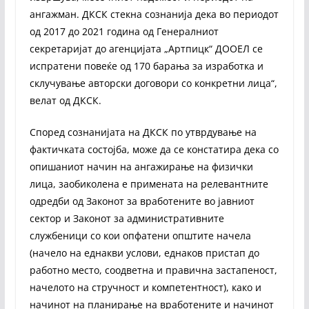
ангажман. ДКСК стекна сознанија дека во периодот
од 2017 до 2021 година од Генералниот
секретаријат до агенцијата „Артпицк“ ДООЕЛ се
испратени повеќе од 170 барања за изработка и
склучување авторски договори со конкретни лица“,
велат од ДКСК.
Според сознанијата на ДКСК по утврдување на
фактичката состојба, може да се констатира дека со
опишаниот начин на ангажирање на физички
лица, заобиколена е примената на релевантните
одредби од Законот за вработените во јавниот
сектор и Законот за административните
службеници со кои опфатени општите начела
(начело на еднакви услови, еднаков пристап до
работно место, соодветна и правична застапеност,
начелото на стручност и компетентност), како и
начинот на планирање на вработените и начинот