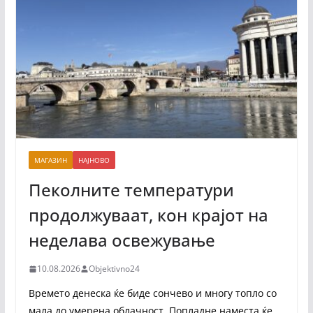
МАГАЗИН
НАЈНОВО
Пеколните температури
продолжуваат, кон крајот на
неделава освежување
10.08.2026
Objektivno24
Времето денеска ќе биде сончево и многу топло со
мала до умерена облачност. Попладне наместа ќе