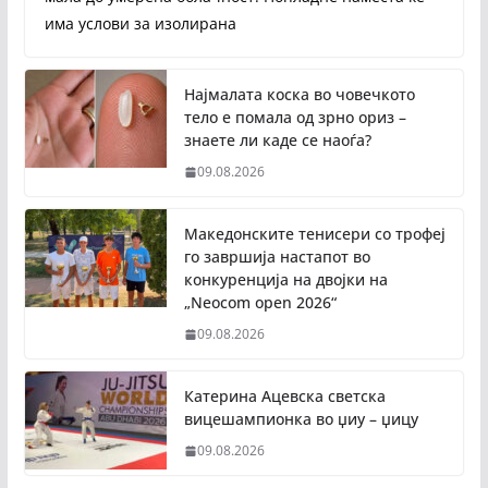
има услови за изолирана
Најмалата коска во човечкото
тело е помала од зрно ориз –
знаете ли каде се наоѓа?
09.08.2026
Македонските тенисери со трофеј
го завршија настапот во
конкуренција на двојки на
„Neocom open 2026“
09.08.2026
Катерина Ацевска светска
вицешампионка во џиу – џицу
09.08.2026