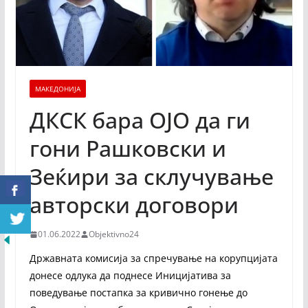
МАКЕДОНИЈА
ДКСК бара ОЈО да ги
гони Рашковски и
Зеќири за склучување
авторски договори
01.06.2022
Objektivno24
Државната комисија за спречување на корупцијата
донесе одлука да поднесе Иницијатива за
поведување постапка за кривично гонење до