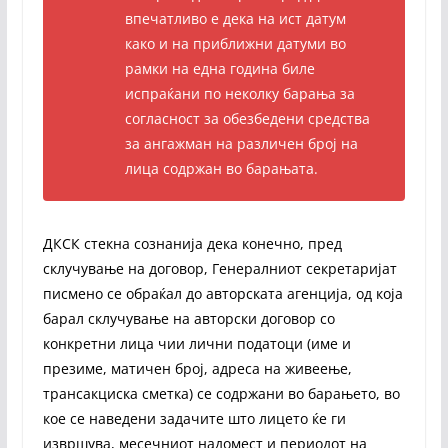
впечатливо е дека на ист датум
како и на приближни датуми во
рамки на една година биле
испраќани по неколку барања за
согласност за обезбедени средства
за ангажман на различен број на
лица содржан во барањата.
ДКСК стекна сознанија дека конечно, пред
склучување на договор, Генералниот секретаријат
писмено се обраќал до авторската агенција, од која
барал склучување на авторски договор со
конкретни лица чии лични податоци (име и
презиме, матичен број, адреса на живеење,
трансакциска сметка) се содржани во барањето, во
кое се наведени задачите што лицето ќе ги
извршува, месечниот надомест и периодот на