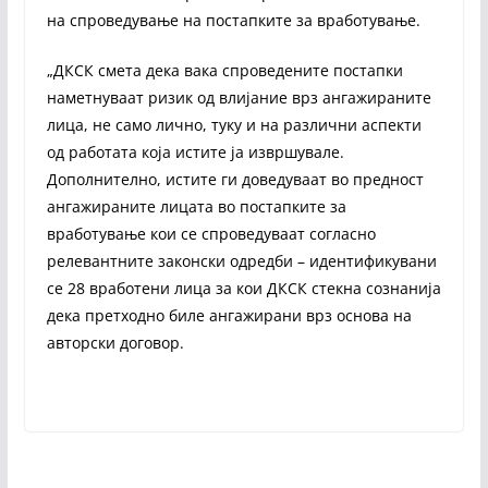
на спроведување на постапките за вработување.
„ДКСК смета дека вака спроведените постапки
наметнуваат ризик од влијание врз ангажираните
лица, не само лично, туку и на различни аспекти
од работата која истите ја извршувале.
Дополнително, истите ги доведуваат во предност
ангажираните лицата во постапките за
вработување кои се спроведуваат согласно
релевантните законски одредби – идентификувани
се 28 вработени лица за кои ДКСК стекна сознанија
дека претходно биле ангажирани врз основа на
авторски договор.