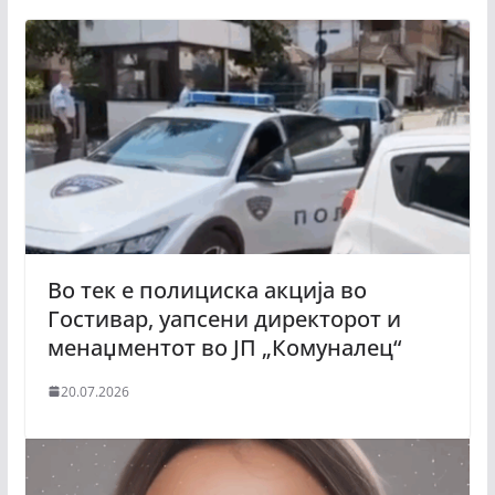
Во тек е полициска акција во
Гостивар, уапсени директорот и
менаџментот во ЈП „Комуналец“
20.07.2026