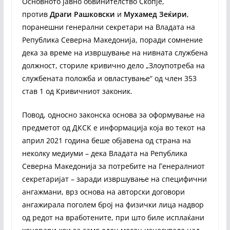
Основното јавно обвинителство Скопје,
против
Драги Рашковски
и
Мухамед Зеќири
,
поранешни генерални секретари на Владата на
Република Северна Македонија, поради сомнение
дека за време на извршување на нивната службена
должност, сториле кривично дело „Злоупотреба на
службената положба и овластување“ од член 353
став 1 од Кривичниот законик.
Повод, односно законска основа за оформување на
предметот од ДКСК е информација која во текот на
април 2021 година беше објавена од страна на
неколку медиуми – дека Владата на Република
Северна Македонија за потребите на Генералниот
секретаријат – заради извршување на специфични
ангажмани, врз основа на авторски договори
ангажирала поголем број на физички лица надвор
од редот на вработените, при што биле исплаќани