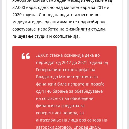
хонорари кои за само еден месец изнесувале над
37.000 евра, односно над милион евра за 2019 и
2020 година. Според наводите изнесени во
медиумите, дел од ангажманите подразбирале
советување, изработка на физибилити студии,
пишување студии и соопштенија.
„ДКСК стекна сознанија дека во
периодот од 2017 до 2021 година од
Генералниот секретаријат на
Владата до Министерството за
финансии биле испратени повеќе
од[1] 40 барања за обезбедување
на согласност за обезбедени
финансиски средства за
конкретниот период, за
ангажирање на лица врз основа на
авторски договор. Според ДКСК,