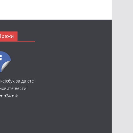
Мрежи
Фејсбук за да сте
јновите вести:
ivno24.mk