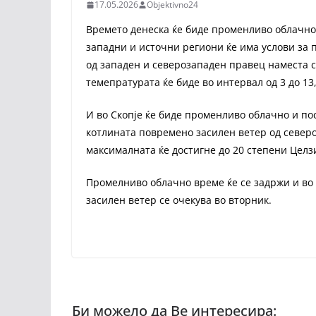
17.05.2026
Objektivno24
Времето денеска ќе биде променливо облачно
западни и источни региони ќе има услови за 
од западен и северозападен правец наместа 
темепратурата ќе биде во интервал од 3 до 13
И во Скопје ќе биде променливо облачно и по
котлината повремено засилен ветер од север
максималната ќе достигне до 20 степени Целз
Промелниво облачно време ќе се задржи и во
засилен ветер се очекува во вторник.