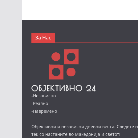
За Нас
-Независно
-Реално
-Навремено
Објективни и независни дневни вести. Следете н
тек со настаните во Македонија и светот!