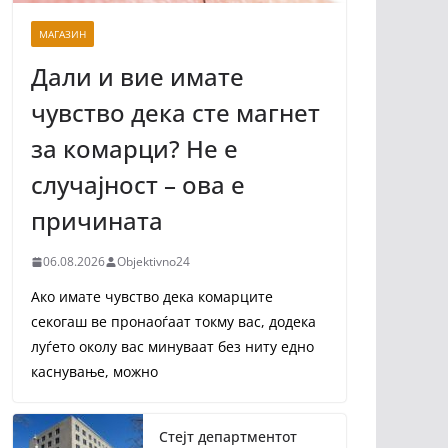
МАГАЗИН
Дали и вие имате
чувство дека сте магнет
за комарци? Не е
случајност – ова е
причината
06.08.2026
Objektivno24
Ако имате чувство дека комарците
секогаш ве пронаоѓаат токму вас, додека
луѓето околу вас минуваат без ниту едно
каснување, можно
Стејт департментот