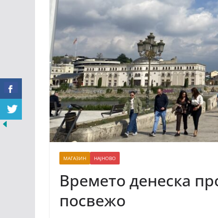
МАГАЗИН
НАЈНОВО
Времето денеска пр
посвежо