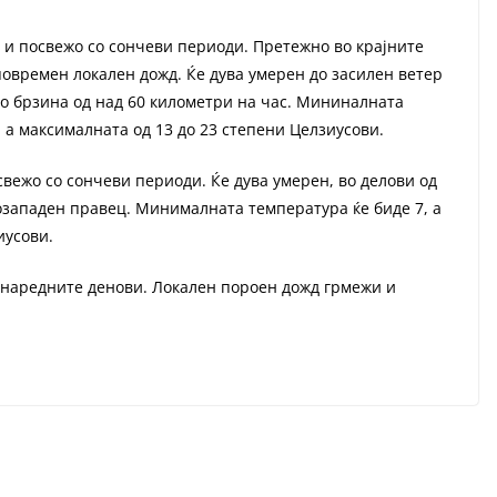
 и посвежо со сончеви периоди. Претежно во крајните
повремен локален дожд. Ќе дува умерен до засилен ветер
со брзина од над 60 километри на час. Мининалната
, а максималната од 13 до 23 степени Целзиусови.
свежо со сончеви периоди. Ќе дува умерен, во делови од
озападен правец. Минималната температура ќе биде 7, а
иусови.
 наредните денови. Локален пороен дожд грмежи и