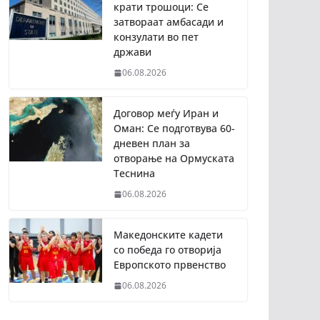
крати трошоци: Се
затвораат амбасади и
конзулати во пет
држави
06.08.2026
Договор меѓу Иран и
Оман: Се подготвува 60-
дневен план за
отворање на Ормуската
Теснина
06.08.2026
Македонските кадети
со победа го отворија
Европското првенство
06.08.2026