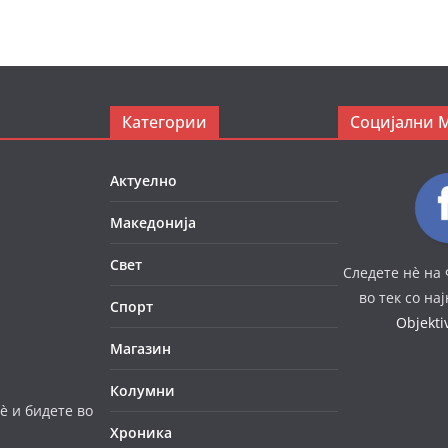
Категории
Социјални 
Актуелно
Македонија
Свет
Следете нè на 
во тек со на
Спорт
Objekt
Магазин
Колумни
è и бидете во
Хроника