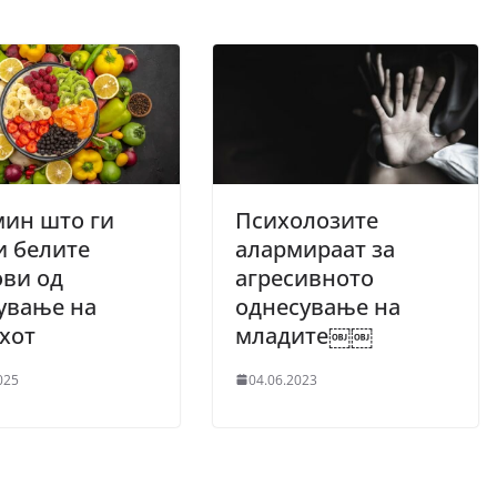
мин што ги
Психолозите
и белите
алармираат за
ви од
агресивното
ување на
однесување на
хот
младите￼￼
025
04.06.2023