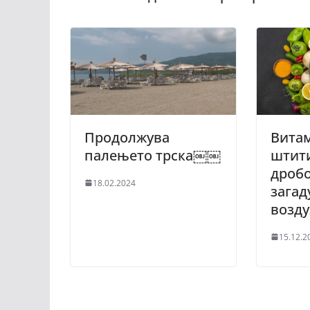
Продолжува
Вита
палењето трска￼￼
штит
дробо
18.02.2024
загад
возду
15.12.2