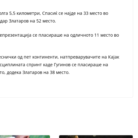
лга 5,5 километри, Спасиќ се најде на 33 место во
ндар Златаров на 52 место.
епрезентација се пласираше на одличното 11 место во
чеснички од пет континенти, натпреварувачите на Кајак
исциплината спринт каде Гугинов се пласираше на
то, додека Златаров на 38 место.