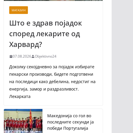
МАГАЗИН
Што е здрав појадок
според лекарите од
Харвард?
07.08.2026
Objektivno24
Доколку секојдневно за појадок избирате
пекарски производи, бидете подготвени
на последици како дебелина, недостиг на
енергија, замор и раздразливост.
Лекарката
Македонија со гол во
последните секунди ја
победи Португалија