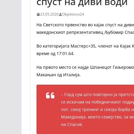
спуст на диви води
23.05.2026
Objektivno24
На Светското првенство во кајак спуст на див
македонскиот репрезентативец Љубомир Спаси
Во категоријата Мастерс+35, членот на Кајак
време од 17:01.64.
На првото место се најде Шпанецот Гиљеромо 
Макањан од Италија.
– Горд сум што повторно ја претст
се искачам на победничкиот подиум
пот, секој тренинг и секоја борба 
Македонија, моето семејство, за мо
на Спасиќ.