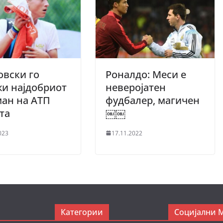
вски го
Роналдо: Меси е
и најдобриот
неверојатен
ан на АТП
фудбалер, магичен
ата
￼￼
023
17.11.2022
Категории
Социјални 