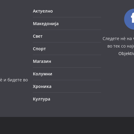
Актуелно
Македонија
Свет
Следете нè на 
во тек со на
Спорт
Objekt
Магазин
Колумни
è и бидете во
Хроника
Култура