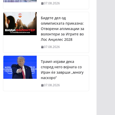
07.08.2026
Бидете дел од
олимписката приказна:
Отворени апликации за
волонтери за Игрите во
Лос Анџелес 2028
07.08.2026
Трамп изјави дека
според него војната со
Иран ќе заврши „многу
наскоро“
07.08.2026