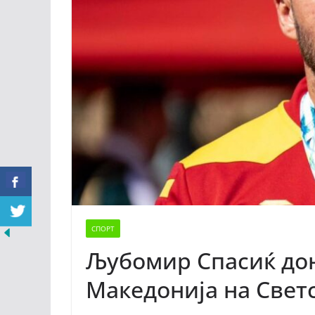
СПОРТ
Љубомир Спасиќ дон
Македонија на Светс