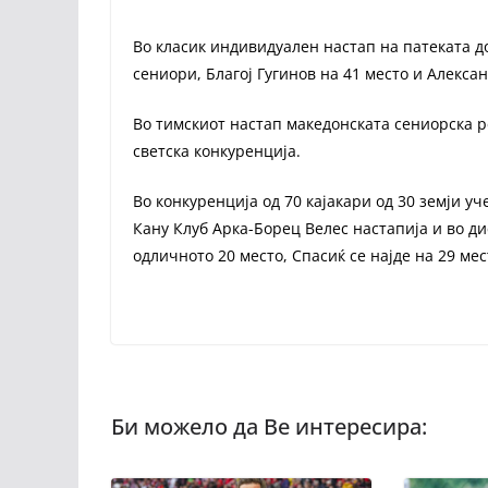
Во класик индивидуален настап на патеката до
сениори, Благој Гугинов на 41 место и Алекса
Во тимскиот настап македонската сениорска р
светска конкуренција.
Во конкуренција од 70 кајакари од 30 земји у
Кану Клуб Арка-Борец Велес настапија и во д
одличното 20 место, Спасиќ се најде на 29 мес