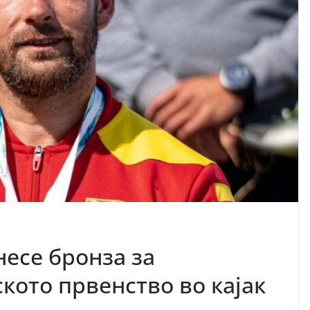
есе бронза за
кото првенство во кајак