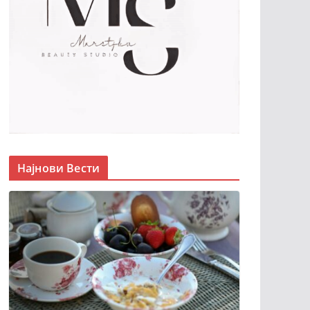
Најнови Вести