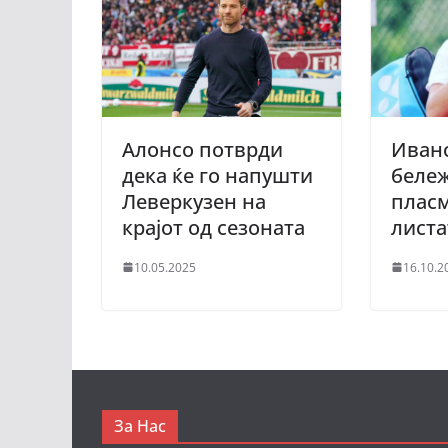
Алонсо потврди
Ивано
дека ќе го напушти
бележ
Леверкузен на
пласм
крајот од сезоната
лист
10.05.2025
16.10.2
За Нас