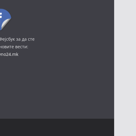
Фејсбук за да сте
јновите вести:
ivno24.mk