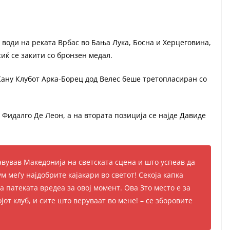
и води на реката Врбас во Бања Лука, Босна и Херцеговина,
ќ се закити со бронзен медал.
 Кану Клубот Арка-Борец дод Велес беше третопласиран со
Фидалго Де Леон, а на втората позиција се најде Давиде
авував Македонија на светската сцена и што успеав да
 меѓу најдобрите кајакари во светот! Секоја капка
на патеката вредеа за овој момент. Ова 3то место е за
јот клуб, и сите што веруваат во мене! – се зборовите