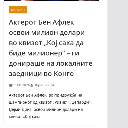
МАГАЗИН
Актерот Бен Афлек
освои милион долари
во квизот „Кој сака да
биде милионер“ – ги
донираше на локалните
заедници во Конго
05.08.2026
Objektivno24
Актерот Бен Афлек, во придружба на
шампионот од квизот „Ризик“ („Џепарди“),
Џејми Динг, освои милион долари на
квизот „Кој сака