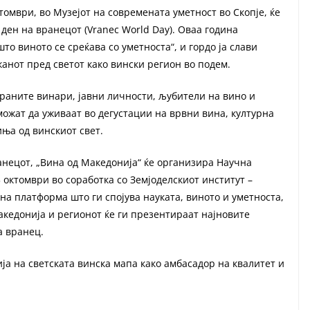
томври, во Музејот на современата уметност во Скопје, ќе
ден на вранецот (Vranec World Day). Оваа година
то виното се среќава со уметноста“, и гордо ја слави
канот пред светот како вински регион во подем.
раните винари, јавни личности, љубители на вино и
можат да уживаат во дегустации на врвни вина, културна
ња од винскиот свет.
анецот, „Вина од Македонија“ ќе организира Научна
3 октомври во соработка со Земјоделскиот институт –
на платформа што ги спојува науката, виното и уметноста,
кедонија и регионот ќе ги презентираат најновите
а вранец.
ја на светската винска мапа како амбасадор на квалитет и