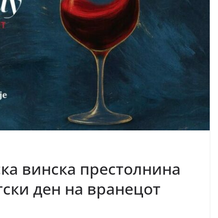
ска винска престолнина
тски ден на вранецот