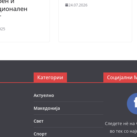
рен и
24.07.2026
ционален
т
025
Категории
Социјални 
Актуелно
Македонија
Свет
Следете нè на 
во тек со на
Спорт