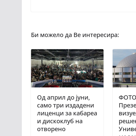
Од април до јуни,
ФОТО
само три издадени
През
лиценци за кабареа
визу
и дискоклуб на
решен
отворено
Униве