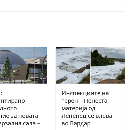
:
Инспекциите на
ентирано
терен – Пенеста
елното
материја од
ие за новата
Лепенец се влева
рзална сала –
во Вардар