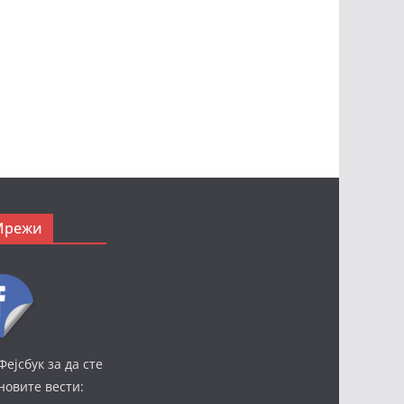
Мрежи
Фејсбук за да сте
јновите вести: