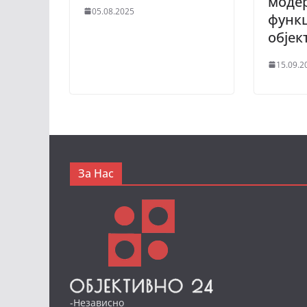
моде
05.08.2025
функ
објек
15.09.2
За Нас
-Независно