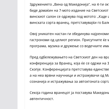
Здружението „Вина од Македонија“, на 4-ти ок
биде домаќин на 7-мото издание на Светскиот 
винскиот салон се одржува под мотото: „Каде ш
винската сорта вранец, претставувајќи го Бал
Овој уникатен настан ги обединува најреноми
гастрономи од целиот регион. Присутните ќе 
програма, музика и дружење со водечките ими
Пред одбележувањето на Светскиот ден на вр
конференција за Вранец, која ќе се одржи на 
Скопје. Конференцијата претставува единстве
а на неа врвни научници и истражувачи од Ма
сознанија и истражувања за автохтоната сорт
Секоја година вранецот ја поставува Македони
автентичност.