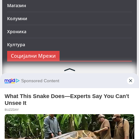
Магазин
Колумни
Хроника
Култура
Социјални Мрежи
Следете нè на Фејсбук за да сте во тек со најновите
вести:
Objektivno24.mk