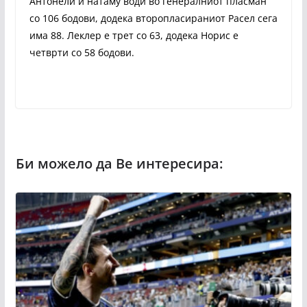
Антонели и натаму води во генералниот пласман
со 106 бодови, додека второпласираниот Расел сега
има 88. Леклер е трет со 63, додека Норис е
четврти со 58 бодови.