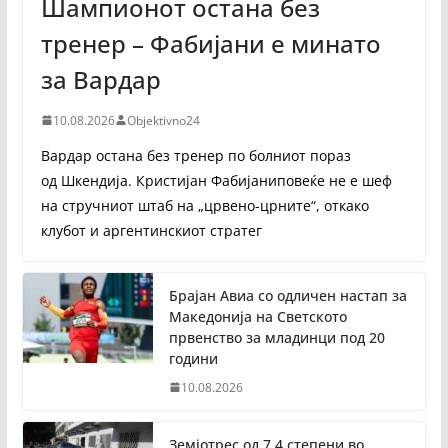
Шампионот остана без
тренер – Фабијани е минато
за Вардар
10.08.2026
Objektivno24
Вардар остана без тренер по болниот пораз
од Шкендија. Кристијан Фабијаниповеќе не е шеф
на стручниот штаб на „црвено-црните“, откако
клубот и аргентинскиот стратег
Брајан Авиа со одличен настап за
Македонија на Светското
првенство за младинци под 20
години
10.08.2026
Земјотрес од 7,4 степени во