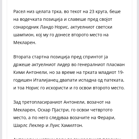
Расел низ целата трка, во текот на 23 круга, беше
на водечката позиција и славеше пред својот
сонародник Ландо Норис, актуелниот светски
шампион, кој му го донесе второто место на
Мекларен.
Втората стартна позиција пред спринтот ја
држеше актуелниот лидер во генералниот пласман
Кими Антонели, но за време на трката младиот 19-
годишен Италијанец двапати испадна од патеката,
и тоа Норис го искористи и го освои второто место.
Зад третопласираниот Антонели, возачот на
Мекларен, Оскар Пјастри, го освои четвртото
место, а по него следуваа возачите на Ферари,
Шарлс Леклер и Луис Хамилтон.