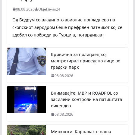
08.08.2026
Objektivno24
Од Бодрум со владиното авионче попладнево на
скопскиот аеродром беше префрлен патникот кој се
здобил со побреди во Турција, потврдиваат
Кривична за полицаец кој
малтретирал приведено лице во
градски парк
08.08.2026
Внимавајте: МВР и ROADPOL со
засилени контроли на патиштата
викендов
08.08.2026
Мицкоски: Карпалак е наша