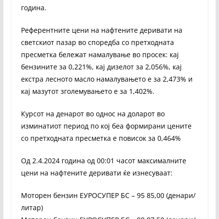
година.
Референтните цени на нафтените деривати на
светскиот пазар во споредба со претходната
пресметка бележат намалување во просек: кај
бензините за 0,221%, кај дизелот за 2,056%, кај
екстра лесното масло намалувањето е за 2,473% и
кај мазутот зголемувањето е за 1,402%.
Курсот на денарот во однос на доларот во
изминатиот период по кој беа формирани цените
со претходната пресметка е повисок за 0,464%
Од 2.4.2024 година од 00:01 часот максималните
цени на нафтените деривати ќе изнесуваат:
Моторен бензин ЕУРОСУПЕР БС – 95 85,00 (денари/
литар)