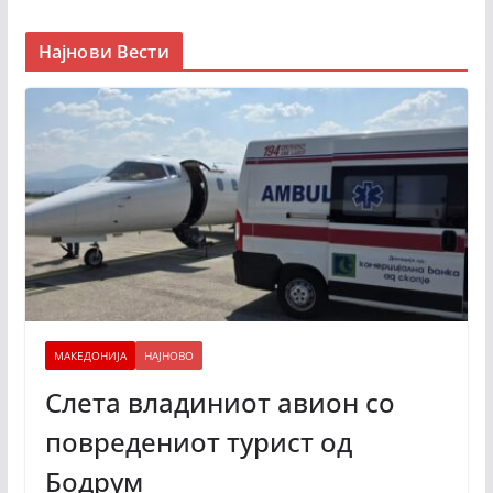
Најнови Вести
МАКЕДОНИЈА
НАЈНОВО
Слета владиниот авион со
повредениот турист од
Бодрум