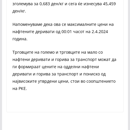
зголемува за 0,683 ден/кг и сега ќе изнесува 45,459
ден/кг.
Напоменуваме дека ова се максималните цени на
нафтените деривати од 00:01 часот на 2.4.2024
година.
Трговците на големо и трговците на мало со
нафтени деривати и горива за транспорт можат да
ги формираат цените на одделни нафтени
деривати и горива за транспорт и пониско од
највисоките утврдени цени, стои во соопштението
на РКЕ.