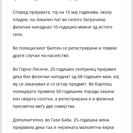
Според пријавата, тој на 15 мај годинава, околу
пладне, на локален пат во селото Заграчани,
физички нападнал 10-годишно момче од истото
село.
Во полицискиот билтен се регистрирани и повеќе
други случаи на насилство.
Во Горно Лисиче, 25-годишен скопјанец пријавил
дека бил физички нападнат од 68-годишен маж, кој
му се заканувал и со остар предмет. Во Карпош,
полицијата привела 50-годишник поради закани
кон својата сосетка, а регистрирана е и физичка
пресметка меѓу две семејства.
Дополнително, во Гази Баба, 25-годишна жена
пријавила дека таа и нејзината малолетна ќерка