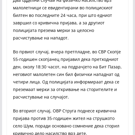
Два одделни случаи на физичко насилство врз
малолетници се евидентирани во полицискиот
билтен во последните 24 часа, при што едниот
завршил со кривична пријава, а за другиот
полицијата презема мерки за целосно
расчистување на нападот.
Во првиот случај, вчера претпладне, во СВР Скопје
55-годишен скопјанец пријавил дека претходниот
ден, околу 18:30 часот, на подрачјето на Бит Пазар,
неговиот малолетен син бил физички нападнат од
четири лица. Од полицијата информираат дека се
преземаат мерки за откривање на сторителите и
расчистување на случајот.
Во вториот случај, ОВР Струга поднесе кривична
пријава против 35-годишен жител на струшкото
село Шум, поради основано сомнение дека сторил
кривично дело насилство врз дете.