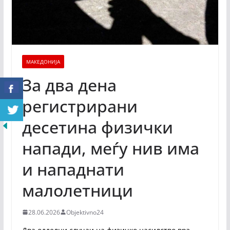
МАКЕДОНИЈА
За два дена
регистрирани
десетина физички
напади, меѓу нив има
и нападнати
малолетници
28.06.2026
Objektivno24