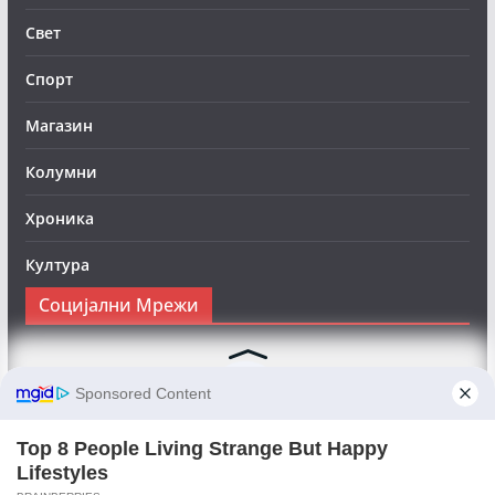
Свет
Спорт
Магазин
Колумни
Хроника
Култура
Социјални Мрежи
Следете нè на Фејсбук за да сте во тек со најновите