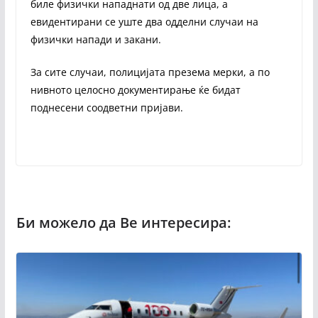
биле физички нападнати од две лица, а
евидентирани се уште два одделни случаи на
физички напади и закани.
За сите случаи, полицијата презема мерки, а по
нивното целосно документирање ќе бидат
поднесени соодветни пријави.