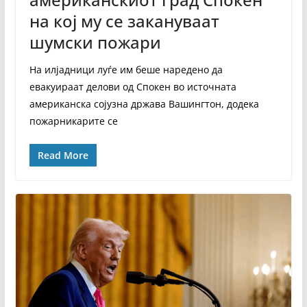
на кој му се закануваат
шумски пожари
На илјадници луѓе им беше наредено да
евакуираат делови од Спокен во источната
американска сојузна држава Вашингтон, додека
пожарникарите се
Read More