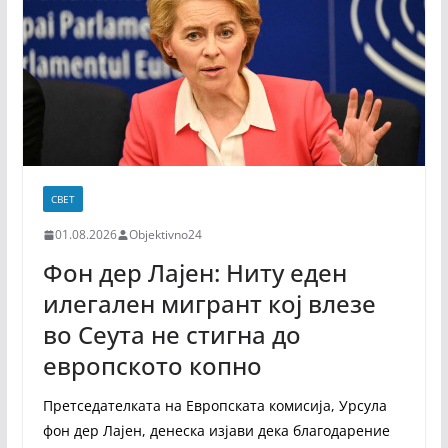
СВЕТ
01.08.2026
Objektivno24
Фон дер Лајен: Ниту еден
илегален мигрант кој влезе
во Сеута не стигна до
европското копно
Претседателката на Европската комисија, Урсула
фон дер Лајен, денеска изјави дека благодарение