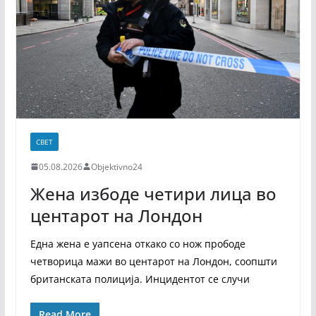
СВЕТ
05.08.2026
Objektivno24
Жена избоде четири лица во
центарот на Лондон
Една жена е уапсена откако со нож прободе
четворица мажи во центарот на Лондон, соопшти
британската полиција. Инцидентот се случи
Read More