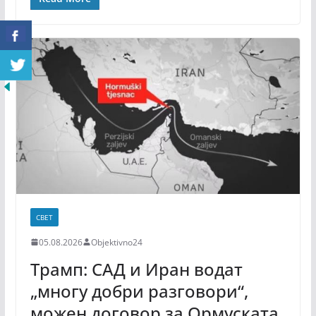
СВЕТ
05.08.2026
Objektivno24
Трамп: САД и Иран водат
„многу добри разговори“,
можен договор за Ормуската