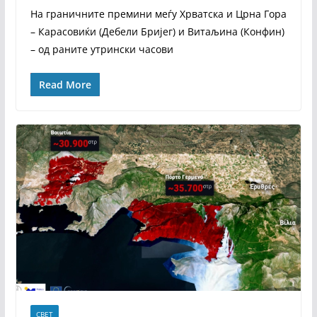
На граничните премини меѓу Хрватска и Црна Гора
– Карасовиќи (Дебели Бријег) и Витаљина (Конфин)
– од раните утрински часови
Read More
СВЕТ