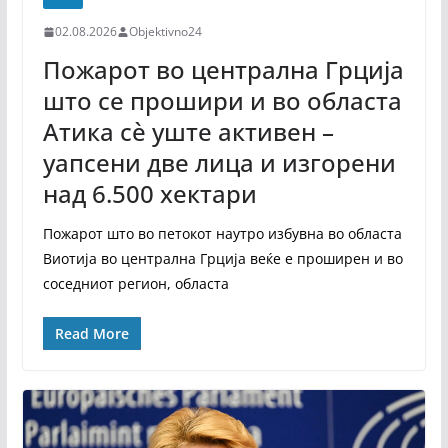
02.08.2026
Objektivno24
Пожарот во централна Грција
што се прошири и во областа
Атика сè уште активен –
уапсени две лица и изгорени
над 6.500 хектари
Пожарот што во петокот наутро избувна во областа
Виотија во централна Грција веќе е проширен и во
соседниот регион, областа
Read More