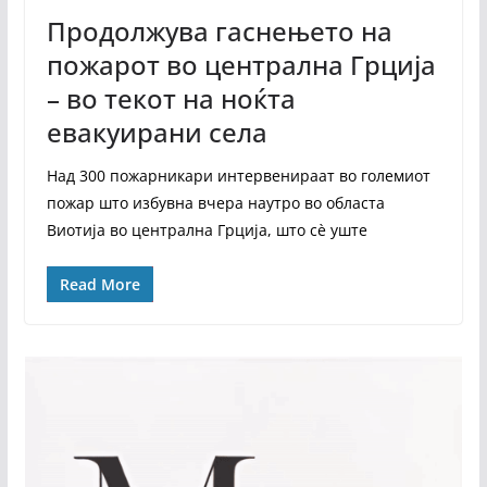
Продолжува гаснењето на
пожарот во централна Грција
– во текот на ноќта
евакуирани села
Над 300 пожарникари интервенираат во големиот
пожар што избувна вчера наутро во областа
Виотија во централна Грција, што сè уште
Read More