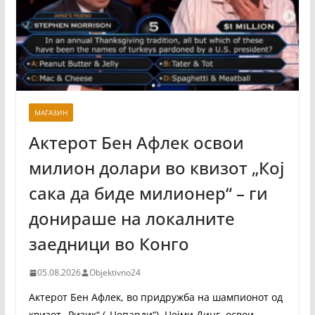
МАГАЗИН
Актерот Бен Афлек освои
милион долари во квизот „Кој
сака да биде милионер“ – ги
донираше на локалните
заедници во Конго
05.08.2026
Objektivno24
Актерот Бен Афлек, во придружба на шампионот од
квизот „Ризик“ („Џепарди“), Џејми Динг, освои