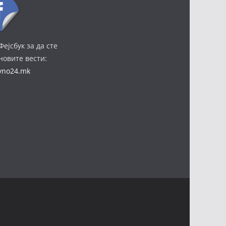
Фејсбук за да сте
јновите вести:
ivno24.mk