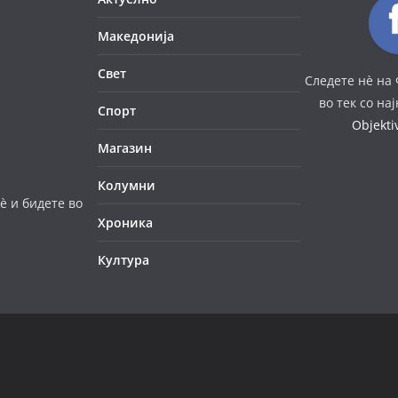
Македонија
Свет
Следете нè на 
во тек со на
Спорт
Objekt
Магазин
Колумни
è и бидете во
Хроника
Култура