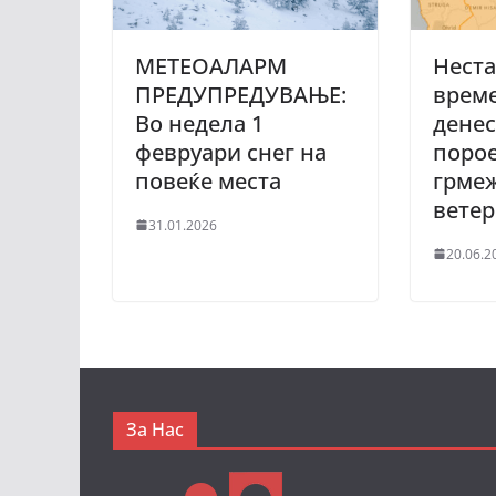
МЕТЕОАЛАРМ
Нест
ПРЕДУПРЕДУВАЊЕ:
време
Во недела 1
денес
февруари снег на
порое
повеќе места
грмеж
вете
31.01.2026
20.06.2
За Нас