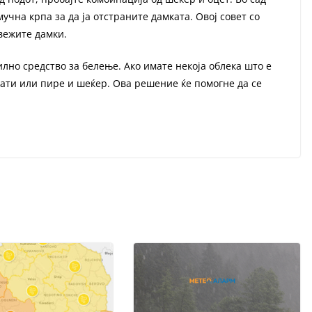
учна крпа за да ја отстраните дамката. Овој совет со
вежите дамки.
илно средство за белење. Ако имате некоја облека што е
ати или пире и шеќер. Ова решение ќе помогне да се