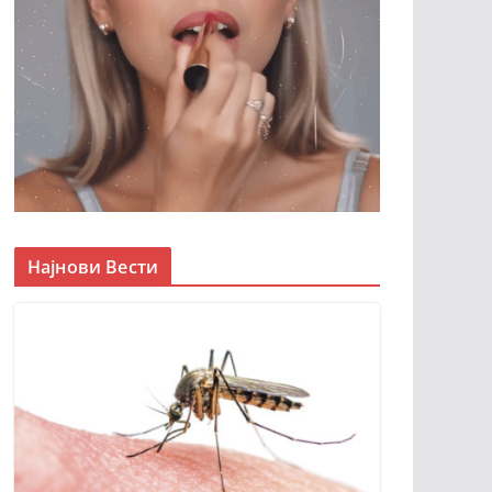
Најнови Вести