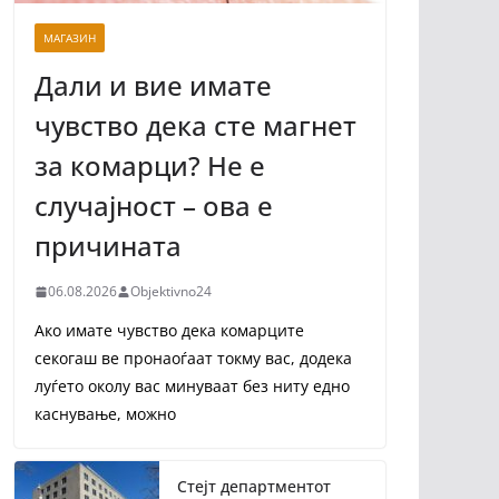
МАГАЗИН
Дали и вие имате
чувство дека сте магнет
за комарци? Не е
случајност – ова е
причината
06.08.2026
Objektivno24
Ако имате чувство дека комарците
секогаш ве пронаоѓаат токму вас, додека
луѓето околу вас минуваат без ниту едно
каснување, можно
Стејт департментот