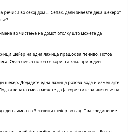
ма речиси во секој дом … Сепак, дали знаевте дека шеќерот
ење?
римена во чистење на домот отолку што можете да
ажици шеќер на една лажица прашок за печиво. Потоа
меса. Оваа смеса потоа се користи како природен
ици шеќер. Додадете една лажица розова вода и измешајте
 Подготвената смеса можете да ја користите за чистење на
од еден лимон со 3 лажици шеќер во сад. Ова соединение
д подот, пробајте комбинација од шеќер и оцет. Во сад