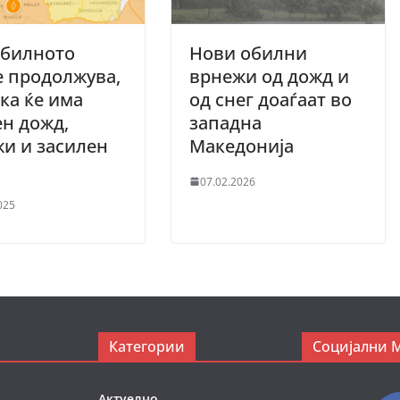
абилното
Нови обилни
 продолжува,
врнежи од дожд и
ка ќе има
од снег доаѓаат во
н дожд,
западна
и и засилен
Македонија
р
07.02.2026
025
Категории
Социјални 
Актуелно