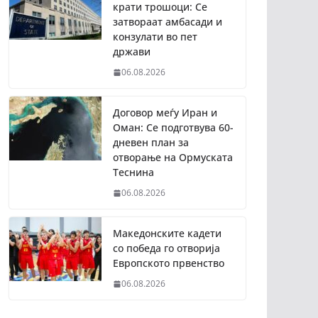
крати трошоци: Се
затвораат амбасади и
конзулати во пет
држави
06.08.2026
Договор меѓу Иран и
Оман: Се подготвува 60-
дневен план за
отворање на Ормуската
Теснина
06.08.2026
Македонските кадети
со победа го отворија
Европското првенство
06.08.2026