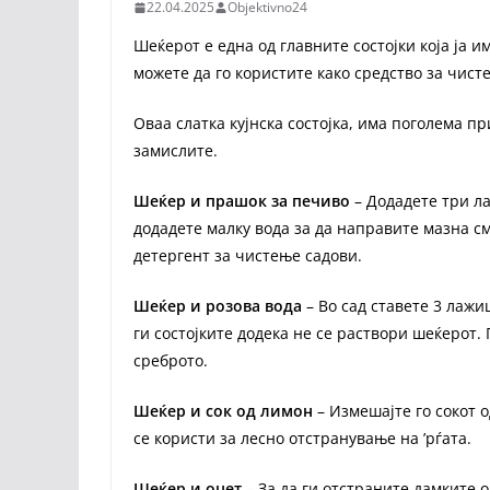
22.04.2025
Objektivno24
Шеќерот е една од главните состојки која ја и
можете да го користите како средство за чист
Оваа слатка кујнска состојка, има поголема п
замислите.
Шеќер и прашок за печиво
– Додадете три л
додадете малку вода за да направите мазна с
детергент за чистење садови.
Шеќер и розова вода
– Во сад ставете 3 лаж
ги состојките додека не се раствори шеќерот.
среброто.
Шеќер и сок од лимон
– Измешајте го сокот 
се користи за лесно отстранување на ’рѓата.
Шеќер и оцет
– За да ги отстраните дамките о