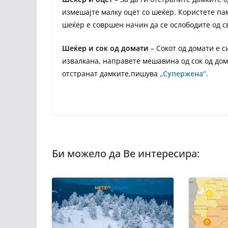
измешајте малку оцет со шеќер. Користете пам
шеќер е совршен начин да се ослободите од с
Шеќер и сок од домати
– Сокот од домати е с
извалкана, направете мешавина од сок од дом
отстранат дамките,пишува
„Супержена“
.