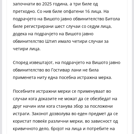
започнати во 2025 година, а три биле од
претходно. Со нив биле опфатени 16 лица. На
подрачјето на Вишото јавно обвинителство Битола
биле регистрирани шест случаи со седум лица,
додека на подрачјето на Вишото јавно
обвинителство Штип имало четири случаи за
четири лица.
Според извештајот, на подрачјето на Вишото јавно
обвинителство во Гостивар лани не била
применета ниту една посебна истражна мерка.
Посебните истражни мерки се применуваат во
случаи кога доказите не можат да се обезбедат на
друг начин или кога станува збор за посложени
истраги. Законот дозволува во еден предмет да се
користат повеќе различни мерки, во зависност од
кривичното дело, бројот на лица и потребите на