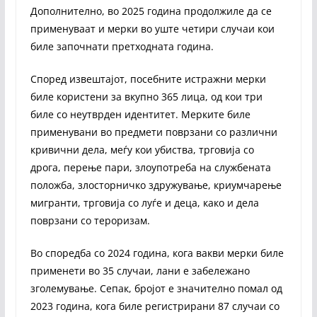
Дополнително, во 2025 година продолжиле да се
применуваат и мерки во уште четири случаи кои
биле започнати претходната година.
Според извештајот, посебните истражни мерки
биле користени за вкупно 365 лица, од кои три
биле со неутврден идентитет. Мерките биле
применувани во предмети поврзани со различни
кривични дела, меѓу кои убиства, трговија со
дрога, перење пари, злоупотреба на службената
положба, злосторничко здружување, криумчарење
мигранти, трговија со луѓе и деца, како и дела
поврзани со тероризам.
Во споредба со 2024 година, кога вакви мерки биле
применети во 35 случаи, лани е забележано
зголемување. Сепак, бројот е значително помал од
2023 година, кога биле регистрирани 87 случаи со