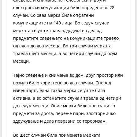
електронски комуникации било наредено во 28
случаи. Со оваа мерка биле опфатени
комуникациите на 140 лица. Во седум случаи
мерката сè уште траела, додека во дел од
предметите следењето на комуникациите траело
од еден до два месеца. Во три случаи мерката
траела шест месеци, а во четири случаи до осум
месеци.
Тајно следење и снимање во дом, друг простор или
возило било користено во два случаи. Според
извештајот, една таква мерка сè уште била
активна, а во останатите случаи траела од четири
до седум месеци. Овие мерки биле поврзани со
предмети за дрога, перење пари, злосторничко
здружување и дела поврзани со тероризам.
Во шест случаи била применета мерката