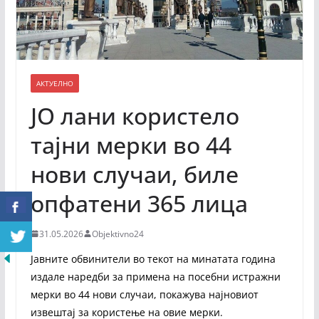
АКТУЕЛНО
ЈО лани користело
тајни мерки во 44
нови случаи, биле
опфатени 365 лица
31.05.2026
Objektivno24
Јавните обвинители во текот на минатата година
издале наредби за примена на посебни истражни
мерки во 44 нови случаи, покажува најновиот
извештај за користење на овие мерки.