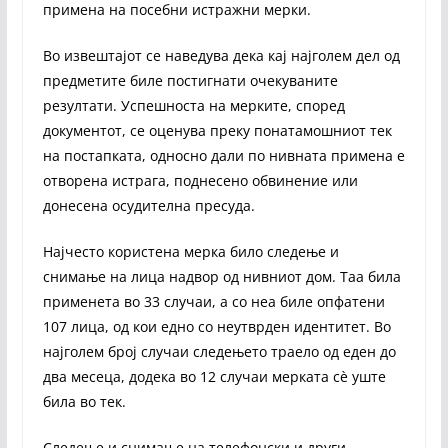
примена на посебни истражни мерки.
Во извештајот се наведува дека кај најголем дел од
предметите биле постигнати очекуваните
резултати. Успешноста на мерките, според
документот, се оценува преку понатамошниот тек
на постапката, односно дали по нивната примена е
отворена истрага, поднесено обвинение или
донесена осудителна пресуда.
Најчесто користена мерка било следење и
снимање на лица надвор од нивниот дом. Таа била
применета во 33 случаи, а со неа биле опфатени
107 лица, од кои едно со неутврден идентитет. Во
најголем број случаи следењето траело од еден до
два месеца, додека во 12 случаи мерката сè уште
била во тек.
Следење и снимање на телефонски и други