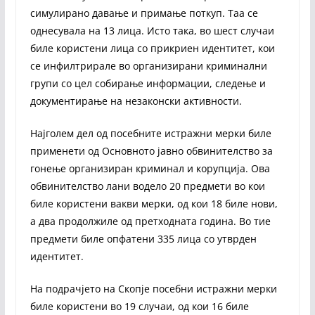
симулирано давање и примање поткуп. Таа се
однесувала на 13 лица. Исто така, во шест случаи
биле користени лица со прикриен идентитет, кои
се инфилтрирале во организирани криминални
групи со цел собирање информации, следење и
документирање на незаконски активности.
Најголем дел од посебните истражни мерки биле
применети од Основното јавно обвинителство за
гонење организиран криминал и корупција. Ова
обвинителство лани водело 20 предмети во кои
биле користени вакви мерки, од кои 18 биле нови,
а два продолжиле од претходната година. Во тие
предмети биле опфатени 335 лица со утврден
идентитет.
На подрачјето на Скопје посебни истражни мерки
биле користени во 19 случаи, од кои 16 биле